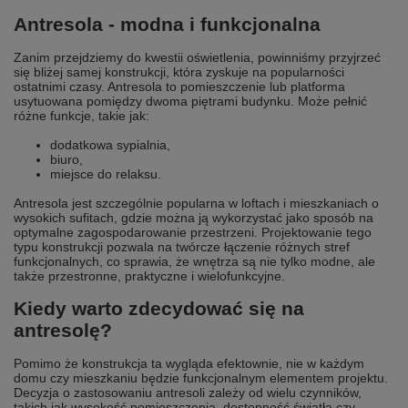
Antresola - modna i funkcjonalna
Zanim przejdziemy do kwestii oświetlenia, powinniśmy przyjrzeć
się bliżej samej konstrukcji, która zyskuje na popularności
ostatnimi czasy. Antresola to pomieszczenie lub platforma
usytuowana pomiędzy dwoma piętrami budynku. Może pełnić
różne funkcje, takie jak:
dodatkowa sypialnia,
biuro,
miejsce do relaksu.
Antresola jest szczególnie popularna w loftach i mieszkaniach o
wysokich sufitach, gdzie można ją wykorzystać jako sposób na
optymalne zagospodarowanie przestrzeni. Projektowanie tego
typu konstrukcji pozwala na twórcze łączenie różnych stref
funkcjonalnych, co sprawia, że wnętrza są nie tylko modne, ale
także przestronne, praktyczne i wielofunkcyjne.
Kiedy warto zdecydować się na
antresolę?
Pomimo że konstrukcja ta wygląda efektownie, nie w każdym
domu czy mieszkaniu będzie funkcjonalnym elementem projektu.
Decyzja o zastosowaniu antresoli zależy od wielu czynników,
takich jak wysokość pomieszczenia, dostępność światła czy