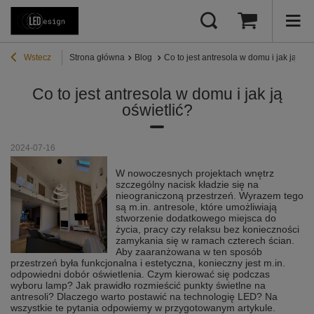
Wstecz
Strona główna
Blog
Co to jest antresola w domu i jak ją ośw
Co to jest antresola w domu i jak ją
oświetlić?
2024-07-16
W nowoczesnych projektach wnętrz
szczególny nacisk kładzie się na
nieograniczoną przestrzeń. Wyrazem tego
są m.in. antresole, które umożliwiają
stworzenie dodatkowego miejsca do
życia, pracy czy relaksu bez konieczności
zamykania się w ramach czterech ścian.
Aby zaaranżowana w ten sposób
przestrzeń była funkcjonalna i estetyczna, konieczny jest m.in.
odpowiedni dobór oświetlenia. Czym kierować się podczas
wyboru lamp? Jak prawidło rozmieścić punkty świetlne na
antresoli? Dlaczego warto postawić na technologię LED? Na
wszystkie te pytania odpowiemy w przygotowanym artykule.