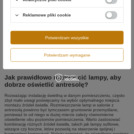
bogata i różnorodna. Można zatem pogubić się w mnogości
dostępnych opcji. Wybierając oświetlenie, warto pamiętać, że
ostateczna decyzja zależy m.in. od stylu wnętrza oraz
Reklamowe pliki cookie
indywidualnych preferencji. Jedną z częściej wybieranych opcji są
żyrandole do antresoli
, które są efektownym i eleganckim
rozwiązaniem. Wiele z nich dodaje wnętrzu szyku i klasy. Długie
lampy do antresoli świetnie sprawdzą się w przypadku wysokich
Potwierdzam wszystkie
sufitów. Na szczególną uwagę zasługują przede wszystkim
modele z opcją regulacji długości. Dzięki temu udogodnieniu
znacznie łatwiej będzie zaaranżować oświetlenie dopasowane do
indywidualnych preferencji i wymagań projektu. Lampy do salonu
Potwierdzam wymagane
z antresolą mogą mieć także formę dodatkowego źródła światła.
Instalacja, np. kinkietów wprowadzą dodatkowy klimat i urok do
wnętrza.
Jak prawidłowo rozmieścić lampy, aby
dobrze oświetlić antresolę?
Rozważając instalację świetlną w danym pomieszczeniu, często
zbyt mało uwagi poświęcamy na wybór optymalnego miejsca
montażu źródeł światła. Rozmieszczenie lamp w salonie z
antresolą powinno być tymczasem gruntownie przemyślane,
ponieważ to od niego w dużej mierze zależy równomierne
oświetlenie obu poziomów pomieszczenia. Warto zastosować
kombinację różnych źródeł światła, takich jak lampy sufitowe,
wiszące czy boczne, które pozwolą na stworzenie spójnej i
harmonijnej kompozycji. Należy pamiętać, że oświetlenie powinno