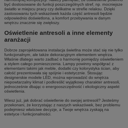
być dostosowane do funkcji poszczególnych stref, np. mocniejsze
światło w miejscu pracy czy delikatne w strefie relaksu. Dzięki
zastosowaniu tych wskazówek każda część antresoli będzie
odpowiednio doświetlona, a komfort przebywania w danym
wnętrzu znacznie się zwiększy.
Oświetlenie antresoli a inne elementy
aranżacji
Dobrze zaprojektowana instalacja świetlna może stać się nie tylko
funkcjonalnym, ale także dekoracyjnym elementem wnętrza.
Właśnie dlatego warto zadbać o harmonię pomiędzy oświetleniem
a stylem całego pomieszczenia. Lampy powinny współgrać z
elementami takimi jak meble, dodatki czy kolorystyka ścian, aby
całość prezentowała się spójnie i estetycznie. Stosując
designerskie modele LED, można wprowadzić do wnętrza
niepowtarzalny klimat i podkreślić wyjątkowy charakter antresoli,
jednocześnie dbając o energooszczędność i ekologiczny aspekt
oświetlenia.
Wiesz już, jak dobrać oświetlenie do swojej antresoli? Jesteśmy
przekonani, że korzystając z naszych wskazówek, bez problemu
podejmiesz właściwe decyzje, a Twoje wnętrza zyskają na
estetyce i funkcjonalności.