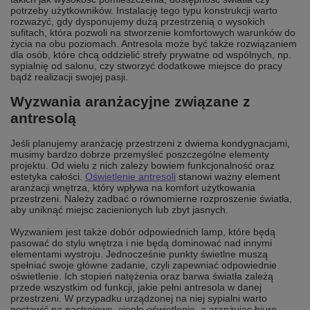
potrzeby użytkowników. Instalację tego typu konstrukcji warto
rozważyć, gdy dysponujemy dużą przestrzenią o wysokich
sufitach, która pozwoli na stworzenie komfortowych warunków do
życia na obu poziomach. Antresola może być także rozwiązaniem
dla osób, które chcą oddzielić strefy prywatne od wspólnych, np.
sypialnię od salonu, czy stworzyć dodatkowe miejsce do pracy
bądź realizacji swojej pasji.
Wyzwania aranżacyjne związane z
antresolą
Jeśli planujemy aranżację przestrzeni z dwiema kondygnacjami,
musimy bardzo dobrze przemyśleć poszczególne elementy
projektu. Od wielu z nich zależy bowiem funkcjonalność oraz
estetyka całości.
Oświetlenie antresoli
stanowi ważny element
aranżacji wnętrza, który wpływa na komfort użytkowania
przestrzeni. Należy zadbać o równomierne rozproszenie światła,
aby uniknąć miejsc zacienionych lub zbyt jasnych.
Wyzwaniem jest także dobór odpowiednich lamp, które będą
pasować do stylu wnętrza i nie będą dominować nad innymi
elementami wystroju. Jednocześnie punkty świetlne muszą
spełniać swoje główne zadanie, czyli zapewniać odpowiednie
oświetlenie. Ich stopień natężenia oraz barwa światła zależą
przede wszystkim od funkcji, jakie pełni antresola w danej
przestrzeni. W przypadku urządzonej na niej sypialni warto
postawić na nastrojowe, ciepłe oświetlenie, a aranżując biuro,