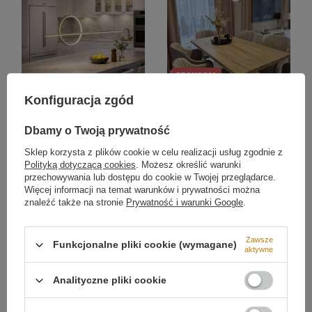
PROMOCJA
Nowoczesna lampa wisząca
Nowoczesna Lampa wisząca
Konfiguracja zgód
Led Geometrik 2 40 cm złota
Led Geometrik 40 cm złota
smart barwa ciepła 3K
smart barwa ciepła 3K
LEDesign
LEDesign
Dbamy o Twoją prywatność
1 219,00 zł
1 205,00 zł
/
szt.
/
szt.
Sklep korzysta z plików cookie w celu realizacji usług zgodnie z
Polityką dotyczącą cookies
. Możesz określić warunki
Najniższa cena z 30 dni przed
przechowywania lub dostępu do cookie w Twojej przeglądarce.
obniżką:
1 339,00 zł
-10%
Więcej informacji na temat warunków i prywatności można
znaleźć także na stronie
Prywatność i warunki Google
.
Zawsze
Funkcjonalne pliki cookie (wymagane)
aktywne
Analityczne pliki cookie