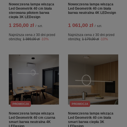
Nowoczesna lampa wisząca
Nowoczesna lampa wisząca
Led Geometrik 40 cm biała
Led Geometrik 40 cm biała
sterowana pilotem barwa
barwa neutralna 4K LEDesign
ciepła 3K LEDesign
1 250,00 zł
1 061,00 zł
/
szt.
/
szt.
Najniższa cena z 30 dni przed
Najniższa cena z 30 dni przed
obniżką:
1 389,00 zł
-10%
obniżką:
1 179,00 zł
-10%
PROMOCJA
PROMOCJA
Nowoczesna lampa wisząca
Nowoczesna lampa wisząca
Led Geometrik 40 cm czarna
Led Geometrik 40 cm biała
smart barwa neutralna 4K
smart barwa ciepła 3K
LEDesign
LEDesign