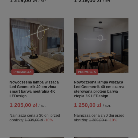
1 219,00 zł
1 219,00 zł
/
szt.
/
szt.
PROMOCJA
PROMOCJA
Nowoczesna lampa wisząca
Nowoczesna lampa wisząca
Led Geometrik 40 cm złota
Led Geometrik 40 cm czarna
smart barwa neutralna 4K
sterowana pilotem barwa
LEDesign
ciepła 3K LEDesign
1 205,00 zł
1 250,00 zł
/
szt.
/
szt.
Najniższa cena z 30 dni przed
Najniższa cena z 30 dni przed
obniżką:
1 339,00 zł
-10%
obniżką:
1 389,00 zł
-10%