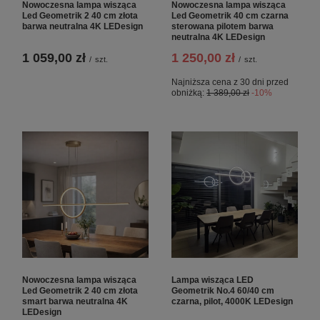
Nowoczesna lampa wisząca
Nowoczesna lampa wisząca
Led Geometrik 2 40 cm złota
Led Geometrik 40 cm czarna
barwa neutralna 4K LEDesign
sterowana pilotem barwa
neutralna 4K LEDesign
1 059,00 zł
1 250,00 zł
/
szt.
/
szt.
Najniższa cena z 30 dni przed
obniżką:
1 389,00 zł
-10%
Nowoczesna lampa wisząca
Lampa wisząca LED
Led Geometrik 2 40 cm złota
Geometrik No.4 60/40 cm
smart barwa neutralna 4K
czarna, pilot, 4000K LEDesign
LEDesign