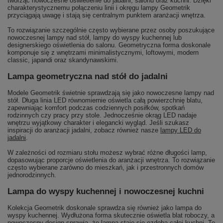
tworząc nowoczesne oświetlenie do jadalni, salonu oraz kuchni. Dzięki
charakterystycznemu połączeniu linii i okręgu lampy Geometrik
przyciągają uwagę i stają się centralnym punktem aranżacji wnętrza.
To rozwiązanie szczególnie często wybierane przez osoby poszukujące
nowoczesnej lampy nad stół, lampy do wyspy kuchennej lub
designerskiego oświetlenia do salonu. Geometryczna forma doskonale
komponuje się z wnętrzami minimalistycznymi, loftowymi, modern
classic, japandi oraz skandynawskimi.
Lampa geometryczna nad stół do jadalni
Modele Geometrik świetnie sprawdzają się jako nowoczesne lampy nad
stół. Długa linia LED równomiernie oświetla całą powierzchnię blatu,
zapewniając komfort podczas codziennych posiłków, spotkań
rodzinnych czy pracy przy stole. Jednocześnie okrąg LED nadaje
wnętrzu wyjątkowy charakter i elegancki wygląd. Jeśli szukasz
inspiracji do aranżacji jadalni, zobacz również nasze
lampy LED do
jadalni
.
W zależności od rozmiaru stołu możesz wybrać różne długości lamp,
dopasowując proporcje oświetlenia do aranżacji wnętrza. To rozwiązanie
często wybierane zarówno do mieszkań, jak i przestronnych domów
jednorodzinnych.
Lampa do wyspy kuchennej i nowoczesnej kuchni
Kolekcja Geometrik doskonale sprawdza się również jako lampa do
wyspy kuchennej. Wydłużona forma skutecznie oświetla blat roboczy, a
nowoczesny design sprawia, że lampa staje się ozdobą całej kuchni. To