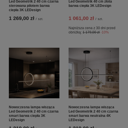
Led Geometrik 2 40 cm czarna
Led Geometrik 40 cm złota
sterowana pilotem barwa
barwa ciepła 3K LEDesign
ciepła 3K LEDesign
1 269,00 zł
1 061,00 zł
/
szt.
/
szt.
Najniższa cena z 30 dni przed
obniżką:
1 179,00 zł
-10%
Nowoczesna lampa wisząca
Nowoczesna lampa wisząca
Led Geometrik 2 40 cm czarna
Led Geometrik 2 40 cm czarna
smart barwa ciepła 3K
smart barwa neutralna 4K
LEDesign
LEDesign