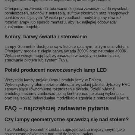
Oferujemy możliwość dostosowania długości zawieszenia do wysokich
pomieszczeń, salonów z antresolą, sufitów skośnych oraz nietypowych
punktów zasilających. W wielu przypadkach modyfikujemy również
rozmiar lampy lub sposób montażu, aby jak najlepiej odpowiadał
założeniom projektu.
Kolory, barwy światła i sterowanie
Lampy Geometrik dostępne są w kolorze czarnym, białym oraz złotym.
Oferujemy modele z ciepłą barwą światła 3000K oraz neutralną 4000K.
Wybrane wersje mogą być wyposażone w tradycyjne ściemnianie,
sterowanie pilotem lub system Tuya.
Polski producent nowoczesnych lamp LED
Wszystkie lampy projektujemy i produkujemy w Polsce.
Wykorzystujemy aluminiowe profile oraz wysokiej jakości dyfuzory PVC
zapewniające równomierne rozproszenie światła. Dzięki własnej
produkcji możemy zachować pełną kontrolę nad jakością wykonania
oraz realizować indywidualne modyfikacje zgodnie z potrzebami klienta.
FAQ – najczęściej zadawane pytania
Czy lampy geometryczne sprawdzą się nad stołem?
Tak. Kolekcja Geometrik została zaprojektowana między innymi jako
nowoczesne oświetlenie nad stół do jadalni i salonu.