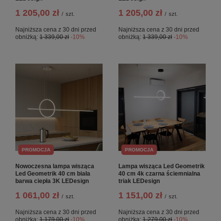
1 205,00 zł
1 205,00 zł
/
szt.
/
szt.
Najniższa cena z 30 dni przed
Najniższa cena z 30 dni przed
obniżką:
1 339,00 zł
-10%
obniżką:
1 339,00 zł
-10%
PROMOCJA
PROMOCJA
Nowoczesna lampa wisząca
Lampa wisząca Led Geometrik
Led Geometrik 40 cm biała
40 cm 4k czarna ściemnialna
barwa ciepła 3K LEDesign
triak LEDesign
1 061,00 zł
1 151,00 zł
/
szt.
/
szt.
Najniższa cena z 30 dni przed
Najniższa cena z 30 dni przed
obniżką:
1 179,00 zł
-10%
obniżką:
1 279,00 zł
-10%