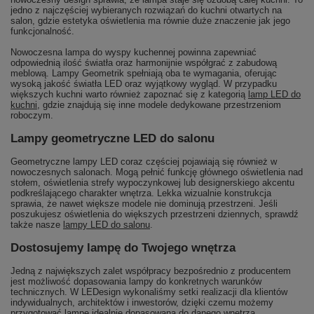
jedno z najczęściej wybieranych rozwiązań do kuchni otwartych na
salon, gdzie estetyka oświetlenia ma równie duże znaczenie jak jego
funkcjonalność.
Nowoczesna lampa do wyspy kuchennej powinna zapewniać
odpowiednią ilość światła oraz harmonijnie współgrać z zabudową
meblową. Lampy Geometrik spełniają oba te wymagania, oferując
wysoką jakość światła LED oraz wyjątkowy wygląd. W przypadku
większych kuchni warto również zapoznać się z kategorią
lamp LED do
kuchni
, gdzie znajdują się inne modele dedykowane przestrzeniom
roboczym.
Lampy geometryczne LED do salonu
Geometryczne lampy LED coraz częściej pojawiają się również w
nowoczesnych salonach. Mogą pełnić funkcję głównego oświetlenia nad
stołem, oświetlenia strefy wypoczynkowej lub designerskiego akcentu
podkreślającego charakter wnętrza. Lekka wizualnie konstrukcja
sprawia, że nawet większe modele nie dominują przestrzeni. Jeśli
poszukujesz oświetlenia do większych przestrzeni dziennych, sprawdź
także nasze
lampy LED do salonu
.
Dostosujemy lampę do Twojego wnętrza
Jedną z największych zalet współpracy bezpośrednio z producentem
jest możliwość dopasowania lampy do konkretnych warunków
technicznych. W LEDesign wykonaliśmy setki realizacji dla klientów
indywidualnych, architektów i inwestorów, dzięki czemu możemy
przygotować lampę idealnie dopasowaną do danego wnętrza.