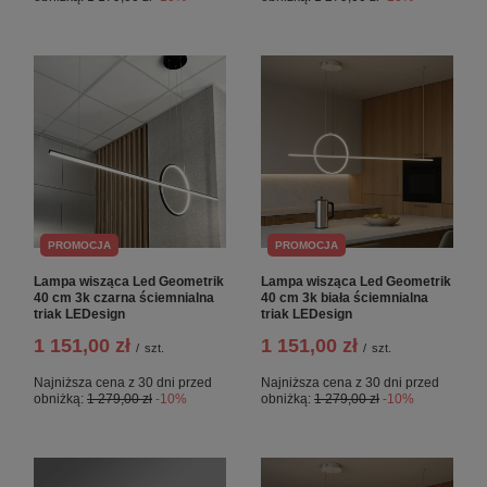
PROMOCJA
PROMOCJA
Lampa wisząca Led Geometrik
Lampa wisząca Led Geometrik
40 cm 3k czarna ściemnialna
40 cm 3k biała ściemnialna
triak LEDesign
triak LEDesign
1 151,00 zł
1 151,00 zł
/
szt.
/
szt.
Najniższa cena z 30 dni przed
Najniższa cena z 30 dni przed
obniżką:
1 279,00 zł
-10%
obniżką:
1 279,00 zł
-10%