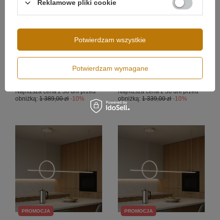
Reklamowe pliki cookie
PROMOCJA
PROMOCJA
Nowoczesna lampa wisząca
Nowoczesna lampa wisząca
Potwierdzam wszystkie
Led Geometrik 40 cm biała
Led Geometrik 40 cm biała
sterowana pilotem barwa
smart barwa neutralna 4K
neutralna 4K LEDesign
LEDesign
Potwierdzam wymagane
1 250,00 zł
1 205,00 zł
/
szt.
/
szt.
Najniższa cena z 30 dni przed
Najniższa cena z 30 dni przed
obniżką:
1 389,00 zł
-10%
obniżką:
1 339,00 zł
-10%
PROMOCJA
PROMOCJA