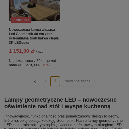
PROMOCJA
Nowoczesna lampa wisząca
Led Geometrik 40 cm złota
ściemnialna triak barwa ciepła
3K LEDesign
1 151,00 zł
/
szt.
Najniższa cena z 30 dni przed
obniżką:
1 279,00 zł
-10%
1
2
Następna strona
Lampy geometryczne LED – nowoczesne
oświetlenie nad stół i wyspę kuchenną
Innowacyjność, funkcjonalność oraz ponadczasowy design to cechy,
które najlepiej opisują kolekcję Geometrik. Nasze lampy geometryczne
LED łączą minimalistyczną linię świetlną z efektownym okręgiem LED,