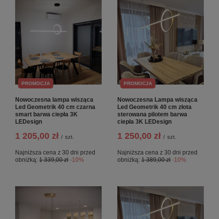
PROMOCJA
PROMOCJA
Nowoczesna lampa wisząca
Nowoczesna Lampa wisząca
Led Geometrik 40 cm czarna
Led Geometrik 40 cm złota
smart barwa ciepła 3K
sterowana pilotem barwa
LEDesign
ciepła 3K LEDesign
1 205,00 zł
1 250,00 zł
/
szt.
/
szt.
Najniższa cena z 30 dni przed
Najniższa cena z 30 dni przed
obniżką:
1 339,00 zł
-10%
obniżką:
1 389,00 zł
-10%