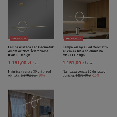
PROMOCJA
PROMOCJA
Lampa wisząca Led Geometrik
Lampa wisząca Led Geometrik
40 cm 4k złota ściemnialna
40 cm 4k biała ściemnialna
triak LEDesign
triak LEDesign
1 151,00 zł
1 151,00 zł
/
szt.
/
szt.
Najniższa cena z 30 dni przed
Najniższa cena z 30 dni przed
obniżką:
1 279,00 zł
-10%
obniżką:
1 279,00 zł
-10%