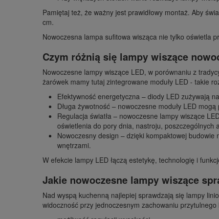
Pamiętaj też, że ważny jest prawidłowy montaż. Aby świa
cm.
Nowoczesna lampa sufitowa wisząca nie tylko oświetla pr
Czym różnią się lampy wiszące nowo
Nowoczesne lampy wiszące LED, w porównaniu z tradycyj
żarówek mamy tutaj zintegrowane moduły LED - takie rozw
Efektywność energetyczna – diody LED zużywają nawe
Długa żywotność – nowoczesne moduły LED mogą pr
Regulacja światła – nowoczesne lampy wiszące LED 
oświetlenia do pory dnia, nastroju, poszczególnych 
Nowoczesny design – dzięki kompaktowej budowie mo
wnętrzami.
W efekcie lampy LED łączą estetykę, technologię i funkcj
Jakie nowoczesne lampy wiszące sp
Nad wyspą kuchenną najlepiej sprawdzają się lampy lin
widoczność przy jednoczesnym zachowaniu przytulnego 