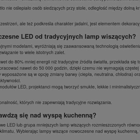
tło nie oślepiało osób siedzących przy stole, odległość między dolną
zestrzeń, ale też podkreśla charakter jadalni, jest elementem dekorac
czesne LED od tradycyjnych lamp wiszących?
nymi modelami, wyróżniają się zaawansowaną technologią oświetlenia
iązanie to wiele istotnych zalet.
t do 80% mniej energii niż tradycyjne źródła światła, przekłada się t
acować nawet do 50 000 godzin, dzięki czemu nie wymagają częstej
wyposażone są w opcję zmiany barwy (ciepła, neutralna, chłodna) ora
aktywności.
dułów LED, projektanci mogą tworzyć smukłe, lekkie i minimalistyczn
onalność, których nie zapewniają tradycyjne rozwiązania.
rawdzą się nad wyspą kuchenną?
iowe LED lub grupa mniejszych lamp wiszących rozmieszczonych równom
klimatu. Wybierając lampy wiszące nowoczesne nad wyspę kuchenną, 