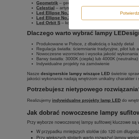
Geometrik
– geometryczne lampy LED do wyspy kuch
Celestial
– artystyczne lampy LED o rzeźbiarskich 
Led Ellipse No.1
– eliptyczne lampy LED wiszące 
Potwier
Led Ellipse No.2
– pionowe kompozycje elips LED
Led Orbit S
– kompozycje z 3 i 4 ringów LED w ukł
Dlaczego warto wybrać lampy LEDesi
Produkowane w Polsce, z dbałością o każdy detal
Regulacja światła: ściemnianie tradycyjne, pilot lub 
Nowoczesne wzornictwo i wysoka jakość wykonania
Barwy światła: 3000K (ciepła) lub 4000K (neutralna)
Indywidualne projekty na zamówienie
Nasze
designerskie lampy wiszące LED
świetnie spraw
jakości wykonania nadają wnętrzom unikalny charakter i 
Potrzebujesz nietypowego rozwiązania
Realizujemy
indywidualne projekty lamp LED
do wnętr
Jak dobrać nowoczesne lampy sufitow
Przy wyborze nowoczesnej lampy sufitowej kluczowe są 
W przypadku mniejszych stołów (do 120 cm długości
Przy większych stołach warto rozważyć lampy wielop