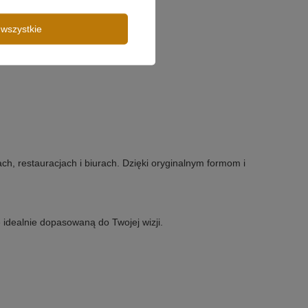
wszystkie
h, restauracjach i biurach. Dzięki oryginalnym formom i
idealnie dopasowaną do Twojej wizji.