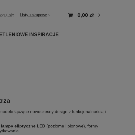
0,00 zł
loguj się
Listy zakupowe
ETLENIOWE INSPIRACJE
trza
modele łączące nowoczesny design z funkcjonalnością i
,
lampy eliptyczne LED
(poziome i pionowe), formy
żytkowania.