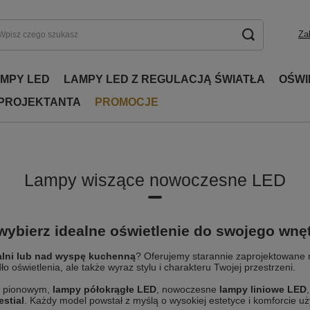
Za
AMPY LED
LAMPY LED Z REGULACJĄ ŚWIATŁA
OŚWI
 PROJEKTANTA
PROMOCJE
Lampy wiszące nowoczesne LED
ybierz idealne oświetlenie do swojego wnę
ialni lub nad wyspę kuchenną
? Oferujemy starannie zaprojektowane 
 oświetlenia, ale także wyraz stylu i charakteru Twojej przestrzeni.
i pionowym,
lampy półokrągłe LED
, nowoczesne
lampy liniowe LED
estial
. Każdy model powstał z myślą o wysokiej estetyce i komforcie u