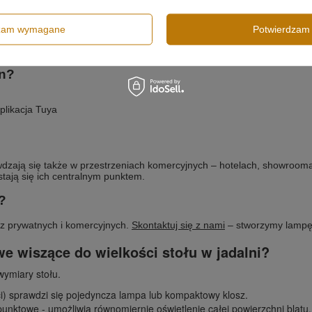
ennej i jadalni
formach
poziomo
dzam wymagane
Potwierdzam 
adzie pionowym
gn?
aplikacja Tuya
dzają się także w przestrzeniach komercyjnych – hotelach, showroomac
stają się ich centralnym punktem.
?
z prywatnych i komercyjnych.
Skontaktuj się z nami
– stworzymy lampę 
e wiszące do wielkości stołu w jadalni?
wymiary stołu.
) sprawdzi się pojedyncza lampa lub kompaktowy klosz.
unktowe - umożliwią równomiernie oświetlenie całej powierzchni blatu.