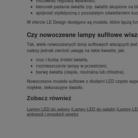
możliwość regulacji wysokości,
kierunek padania światła (np. światło skupione na bl
spójność stylistyczną z pozostałym oświetleniem kuc
W ofercie LE Design dostępne są modele, które łączą fu
Czy nowoczesne lampy sufitowe wisz
Tak, wiele nowoczesnych lamp sufitowych wiszących jest
należy jednak zwrócić uwagę na takie kwestie, jak:
moc i liczbę źródeł światła,
rozmieszczenie lampy w przestrzeni,
barwę światła (ciepła, neutralna lub chłodna).
Nowoczesne modele sufitowe z diodami LED często wyposa
miękkie, dekoracyjne światło.
Zobacz również
Lampy LED do salonu
|
Lampy LED do jadalni
|
Lampy LED
antresoli i wysokich wnętrz