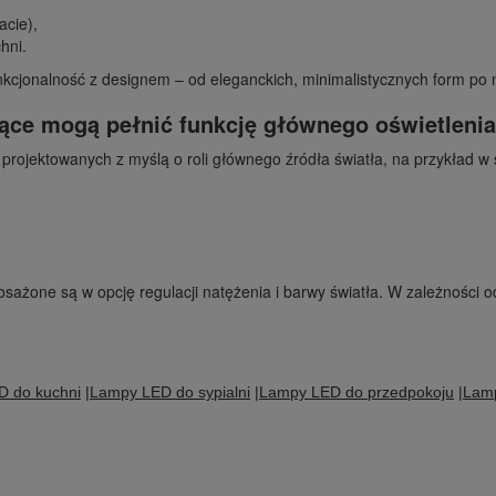
acie),
hni.
nkcjonalność z designem – od eleganckich, minimalistycznych form po
ące mogą pełnić funkcję głównego oświetlenia
 projektowanych z myślą o roli głównego źródła światła, na przykład 
żone są w opcję regulacji natężenia i barwy światła. W zależności od
 do kuchni
|
Lampy LED do sypialni
|
Lampy LED do przedpokoju
|
Lamp