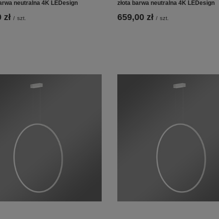
arwa neutralna 4K LEDesign
złota barwa neutralna 4K LEDesign
 zł
659,00 zł
/
szt.
/
szt.