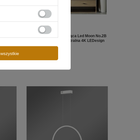
on 40 cm
Nowoczesna lampa wisząca Led Moon No.2B
n
80 cm czarna barwa neutralna 4K LEDesign
699,00 zł
/
szt.
wszystkie