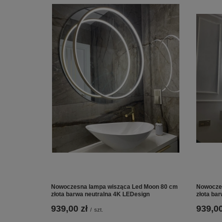
Nowoczesna lampa wisząca Led Moon 80 cm
Nowocze
złota barwa neutralna 4K LEDesign
złota ba
939,00 zł
939,00
/
szt.