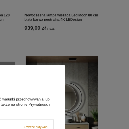
on 120
Nowoczesna lampa wisząca Led Moon 80 cm
gn
biała barwa neutralna 4K LEDesign
939,00 zł
/
szt.
ć warunki przechowywania lub
 także na stronie
Prywatność i
Zawsze aktywne