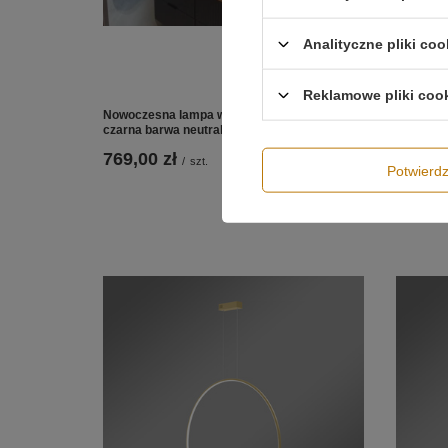
Analityczne pliki coo
Reklamowe pliki coo
Nowoczesna lampa wisząca Led Moon 60 cm
Nowocze
czarna barwa neutralna 4K LEDesign
czarna b
769,00 zł
699,00
/
szt.
Potwier