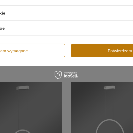
kie
kie
sna lampa wisząca Led Moon 50 cm
Nowoczesna lampa wisząca Led Mo
arwa neutralna 4K LEDesign
czarna barwa neutralna 4K LEDesig
 zł
659,00 zł
/
szt.
/
szt.
dzam wymagane
Potwierdzam 