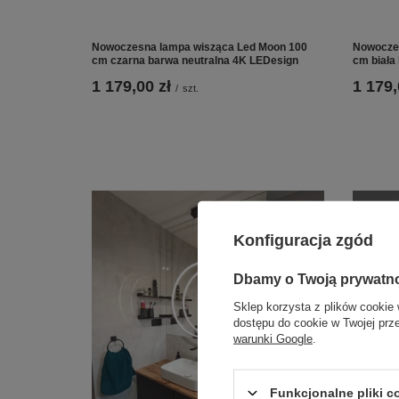
Nowoczesna lampa wisząca Led Moon 100
Nowoczes
cm czarna barwa neutralna 4K LEDesign
cm biała
1 179,00 zł
1 179,
/
szt.
Konfiguracja zgód
Dbamy o Twoją prywatn
Sklep korzysta z plików cookie 
dostępu do cookie w Twojej prz
warunki Google
.
Funkcjonalne pliki 