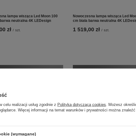
na lampa wisząca Led Moon 100
Nowoczesna lampa wisząca Led Mo
 barwa neutralna 4K LEDesign
cm biała barwa neutralna 4K LEDesi
00 zł
1 519,00 zł
/
szt.
/
szt.
ość
w celu realizacji usług zgodnie z
Polityką dotyczącą cookies
. Możesz określi
eglądarce. Więcej informacji na temat warunków i prywatności można znaleźć
cookie (wymagane)