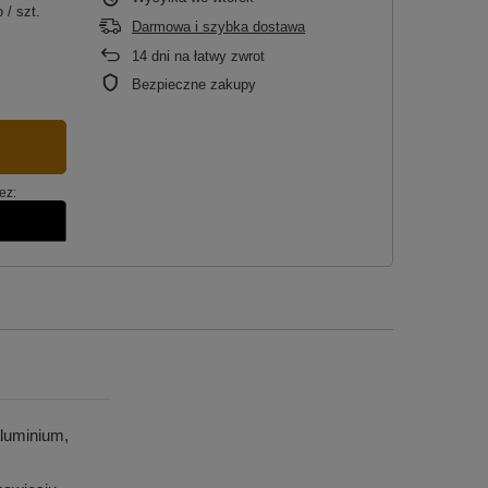
o
/
szt.
Darmowa i szybka dostawa
14
dni na łatwy zwrot
Bezpieczne zakupy
ez:
luminium,