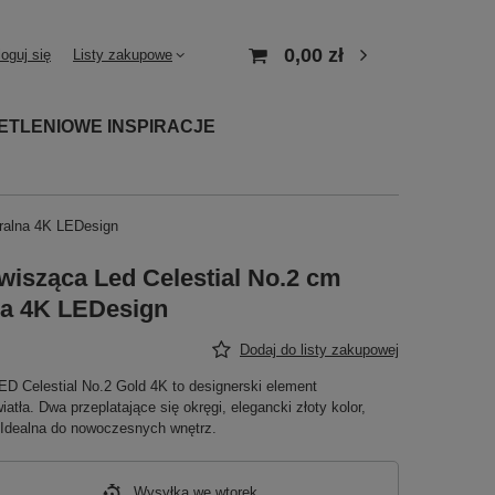
0,00 zł
loguj się
Listy zakupowe
ETLENIOWE INSPIRACJE
tralna 4K LEDesign
isząca Led Celestial No.2 cm
na 4K LEDesign
Dodaj do listy zakupowej
D Celestial No.2 Gold 4K to designerski element
iatła. Dwa przeplatające się okręgi, elegancki złoty kolor,
Idealna do nowoczesnych wnętrz.
Wysyłka
we wtorek