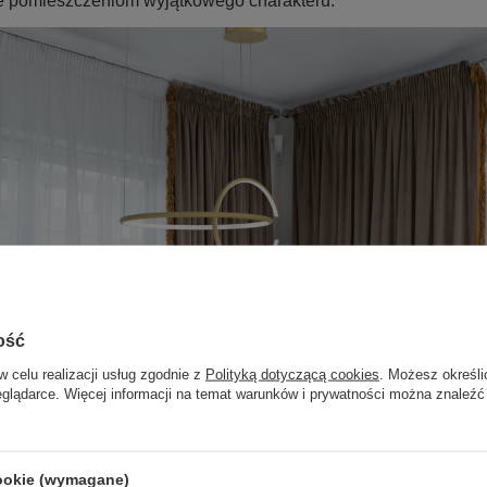
e pomieszczeniom wyjątkowego charakteru.
ość
w celu realizacji usług zgodnie z
Polityką dotyczącą cookies
. Możesz określi
eglądarce. Więcej informacji na temat warunków i prywatności można znaleźć
cookie (wymagane)