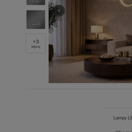
+
3
więcej
Lampy LE