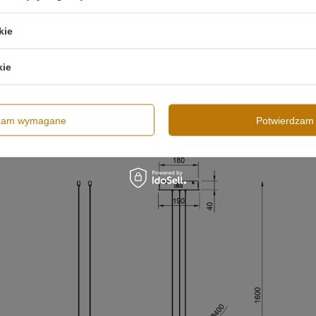
kie
kie
a i trwała, co pozwala na długotrwałe użytkowanie bez potrzeb
 dostosowanie oświetlenia do indywidualnych potrzeb, tworząc
dzam wymagane
Potwierdzam 