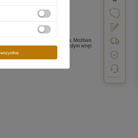
y częstej wymiany źródeł światła. Możliwość
 idealne warunki świetlne w każdym wnętrzu.
wszystkie