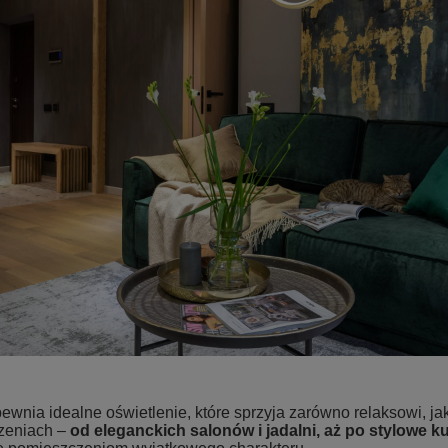
ewnia idealne oświetlenie, które sprzyja zarówno relaksowi, j
zeniach –
od eleganckich salonów i jadalni, aż po stylowe k