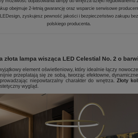
my możliwość dopasowania lampy do wnętrza dzięki regulowanemu z
kup obejmuje 2-letnią gwarancję oraz wsparcie serwisowe producen
 LEDesign, zyskujesz pewność jakości i bezpieczeństwo zakupu bez
polskiego producenta.
złota lampa wisząca LED Celestial No. 2 o barwi
wyjątkowy element oświetleniowy, który idealnie łączy nowocze
ijnie przeplatają się ze sobą, tworząc efektowne, dynamicz
wprowadzając niepowtarzalny charakter do wnętrza.
Złoty ko
stetyczny wygląd.