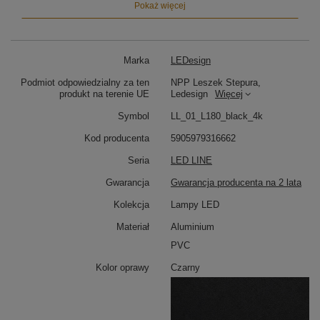
Pokaż więcej
Marka
LEDesign
Podmiot odpowiedzialny za ten
NPP Leszek Stepura,
produkt na terenie UE
Ledesign
Więcej
Symbol
LL_01_L180_black_4k
Kod producenta
5905979316662
Seria
LED LINE
Gwarancja
Gwarancja producenta na 2 lata
Kolekcja
Lampy LED
Materiał
Aluminium
PVC
Kolor oprawy
Czarny
Lampa liniowa LED – perfekcyjne światło nad
stołem lub wyspą kuchenną
Dzięki długości 180 cm i światłu skierowanemu w dół,