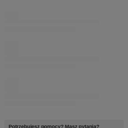
Dostępne wersje i projekty indywidualne
Zobacz wszystkie warianty lampy LED Line – kolory,
barwy światła i długości
Zamów indywidualny projekt lampy LED Line –
dopasowany do Twojego wnętrza
Podsumowanie
Potrzebujesz pomocy? Masz pytania?