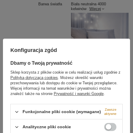
Barwa światła
Biała neutralna 4000
kelwinów
Więcej
Półokrągły klosz dla równomiernego rozproszenia
światła
Lampa wyposażona jest w
półokrągłą osłonę z PVC
,
która zwiększa zasięg światła i rozprasza je
równomiernie po powierzchni. Dzięki temu oświetlasz
większy obszar – bez utraty intensywności i
Konfiguracja zgód
kierunkowości.
Dbamy o Twoją prywatność
Sklep korzysta z plików cookie w celu realizacji usług zgodnie z
Polityką dotyczącą cookies
. Możesz określić warunki
przechowywania lub dostępu do cookie w Twojej przeglądarce.
Więcej informacji na temat warunków i prywatności można
Możliwość ściemniania
Brak ściemniania
znaleźć także na stronie
Prywatność i warunki Google
.
Napięcie wejściowe
230V
Moc lampy
22W
Zawsze
Funkcjonalne pliki cookie (wymagane)
aktywne
Strumień świetlny
1920 lm
Analityczne pliki cookie
Klasa szczelności
IP20