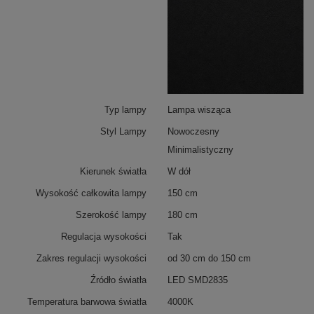
czarna lampa LED Line
świetnie sprawdza się jako
oświetlenie nad stołem, wyspą kuchenną lub
biurkiem
. Emituje skoncentrowany strumień świetlny,
zapewniając komfort podczas pracy i spotkań.
Typ lampy
Lampa wisząca
Styl Lampy
Nowoczesny
Minimalistyczny
Kierunek światła
W dół
Wysokość całkowita lampy
150 cm
Szerokość lampy
180 cm
Regulacja wysokości
Tak
Zakres regulacji wysokości
od 30 cm do 150 cm
Źródło światła
LED SMD2835
Temperatura barwowa światła
4000K