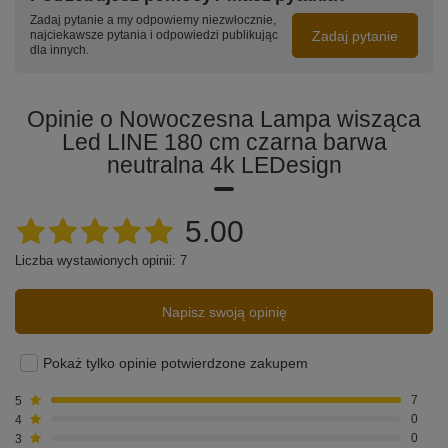
Nowoczesna lampa wisząca LED Line 180 cm
w
Zadaj pytanie a my odpowiemy niezwłocznie,
kolorze czarnym to propozycja dla osób szukających
Zadaj pytanie
najciekawsze pytania i odpowiedzi publikując
precyzyjnego, funkcjonalnego i estetycznego
dla innych.
oświetlenia. Neutralna barwa światła 4000K,
aluminiowy korpus i elegancka forma sprawiają, że
doskonale sprawdzi się w kuchni, salonie, jadalni czy
Opinie o Nowoczesna Lampa wisząca
biurze.
Led LINE 180 cm czarna barwa
Dodaj designerski akcent do swojego wnętrza –
neutralna 4k LEDesign
zamów lampę LED Line 180 cm już teraz!
5.00
Liczba wystawionych opinii: 7
Napisz swoją opinię
Pokaż tylko opinie potwierdzone zakupem
5
7
4
0
3
0