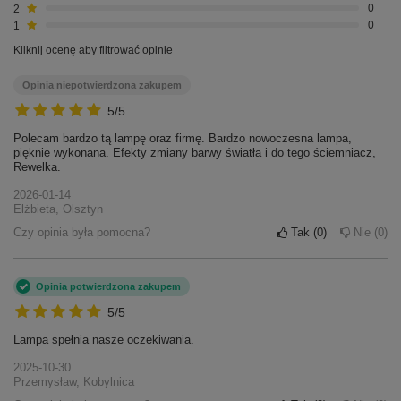
2
0
1
0
Kliknij ocenę aby filtrować opinie
Opinia niepotwierdzona zakupem
5/5
Polecam bardzo tą lampę oraz firmę. Bardzo nowoczesna lampa,
pięknie wykonana. Efekty zmiany barwy światła i do tego ściemniacz,
Rewelka.
2026-01-14
Elżbieta, Olsztyn
Czy opinia była pomocna?
Tak
0
Nie
0
Opinia potwierdzona zakupem
5/5
Lampa spełnia nasze oczekiwania.
2025-10-30
Przemysław, Kobylnica