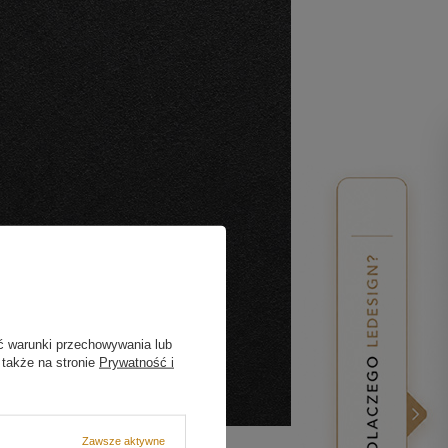
ć warunki przechowywania lub
 także na stronie
Prywatność i
Zawsze aktywne