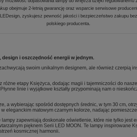
my możliwość dopasowania lampy do wnętrza dzięki regulowanemu z
kup obejmuje 2-letnią gwarancję oraz wsparcie serwisowe producen
 LEDesign, zyskujesz pewność jakości i bezpieczeństwo zakupu bez
polskiego producenta.
 design i oszczędność energii w jednym.
o zachwycają swoim unikalnym designem, ale również czerpią ins
z różne etapy Księżyca, dodając magii i tajemniczości do nasze
Płynne linie i wyjątkowe kształty przypominają nam o nieskońc
ze, a wybierając spośród dostępnych średnic, w tym 30 cm, ot
e w eleganckim matowym czarnym kolorze, nadając pomieszcze
ampy zapewniają doskonałe oświetlenie, które nie tylko jest 
owtarzalnym pięknem Serii LED MOON. Te lampy inspirowane Ksi
estrzeń kosmicznej harmonii.