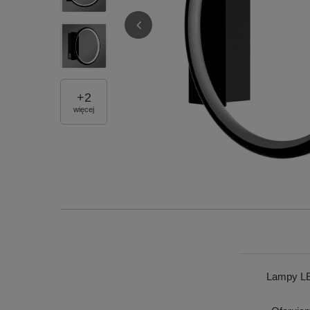
+
2
więcej
Lampy LE