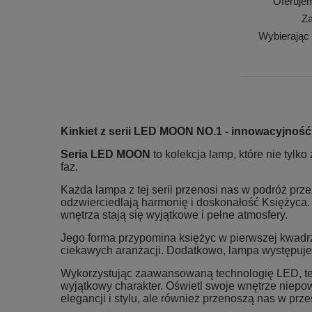
Oferuje
Za
Wybierając
Kinkiet z serii LED MOON NO.1
- innowacyjność,
Seria LED MOON
to kolekcja lamp, które nie tylk
faz.
Każda lampa z tej serii przenosi nas w podróż prze
odzwierciedlają harmonię i doskonałość Księżyca. 
wnętrza stają się wyjątkowe i pełne atmosfery.
Jego forma przypomina księżyc w pierwszej kwadr
ciekawych aranżacji. Dodatkowo, lampa występuj
Wykorzystując zaawansowaną technologię LED, te l
wyjątkowy charakter. Oświetl swoje wnętrze niep
elegancji i stylu, ale również przenoszą nas w prz