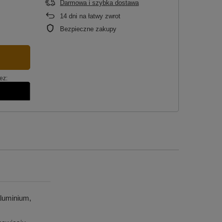
Darmowa i szybka dostawa
14
dni na łatwy zwrot
Bezpieczne zakupy
ez:
luminium,