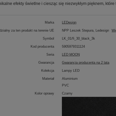
kalne efekty świetlne i ciesząc się niezwykłym pięknem, które
Marka
LEDesign
zialny za ten produkt na terenie UE
NPP Leszek Stepura, Ledesign
Wi
Symbol
LK_01/fi_30_black_3k
Kod producenta
5905979311124
Seria
LED MOON
Gwarancja
Gwarancja producenta na 2 lata
Kolekcja
Lampy LED
Materiał
Aluminium
PVC
Kolor oprawy
Czarny