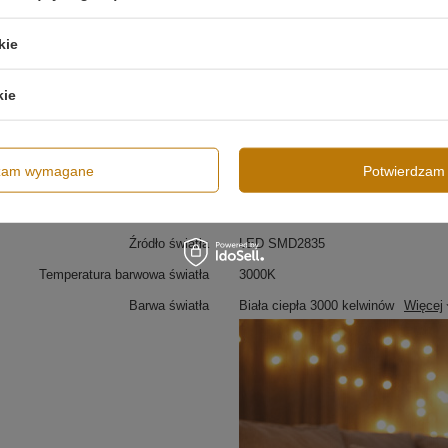
Typ lampy
Kinkiet
Styl Lampy
Nowoczesny
kie
Minimalistyczny
Kierunek światła
Do wewnątrz
kie
Wysokość całkowita lampy
30 cm
Szerokość lampy
30 cm
dzam wymagane
Potwierdzam 
Regulacja wysokości
Tak
Zakres regulacji wysokości
od 60 do 160 cm
Źródło światła
LED SMD2835
Temperatura barwowa światła
3000K
Barwa światła
Biała ciepła 3000 kelwinów
Więcej