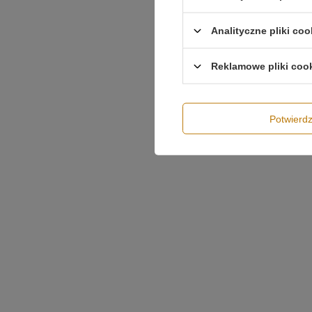
Analityczne pliki coo
Reklamowe pliki coo
Potwier