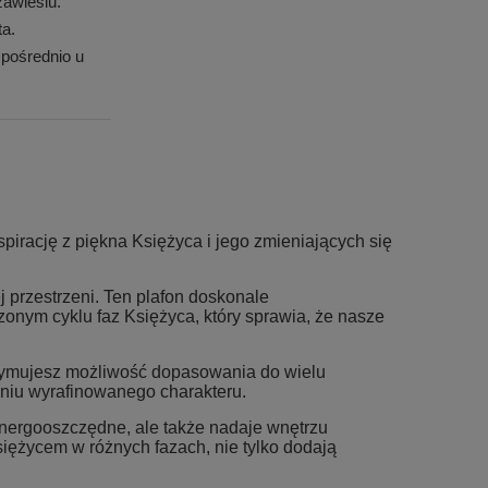
awiesiu.
ta.
pośrednio u
pirację z piękna Księżyca i jego zmieniających się
j przestrzeni. Ten plafon doskonale
zonym cyklu faz Księżyca, który sprawia, że nasze
rzymujesz możliwość dopasowania do wielu
niu wyrafinowanego charakteru.
energooszczędne, ale także nadaje wnętrzu
ężycem w różnych fazach, nie tylko dodają