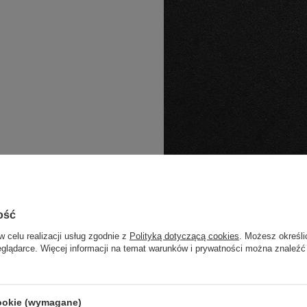
ość
w celu realizacji usług zgodnie z
Polityką dotyczącą cookies
. Możesz określi
eglądarce. Więcej informacji na temat warunków i prywatności można znaleźć
cookie (wymagane)