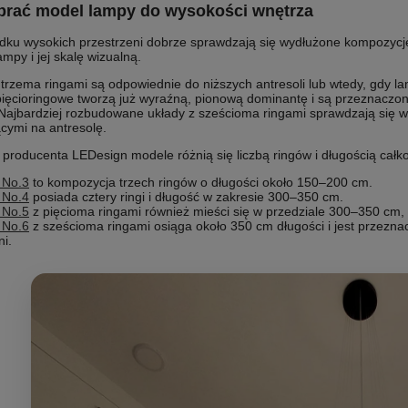
brać model lampy do wysokości wnętrza
ku wysokich przestrzeni dobrze sprawdzają się wydłużone kompozycje 
ampy i jej skalę wizualną.
trzema ringami są odpowiednie do niższych antresoli lub wtedy, gdy la
 pięcioringowe tworzą już wyraźną, pionową dominantę i są przeznaczo
Najbardziej rozbudowane układy z sześcioma ringami sprawdzają się 
cymi na antresolę.
 producenta LEDesign modele różnią się liczbą ringów i długością całko
 No.3
to kompozycja trzech ringów o długości około 150–200 cm.
 No.4
posiada cztery ringi i długość w zakresie 300–350 cm.
 No.5
z pięcioma ringami również mieści się w przedziale 300–350 cm, 
 No.6
z sześcioma ringami osiąga około 350 cm długości i jest przezn
ni.