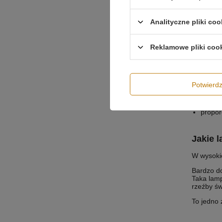
Analityczne pliki coo
Reklamowe pliki coo
Jak dob
całkow
Potwier
funkcj
minima
propor
Jakie l
W wysokic
Bardzo do
Taka lamp
rzeźby św
To jedno 