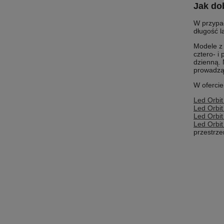
Jak do
W przypad
długość l
Modele z 
cztero- i
dzienną. 
prowadzą
W ofercie
Led Orbit
Led Orbit
Led Orbit
Led Orbit
przestrze