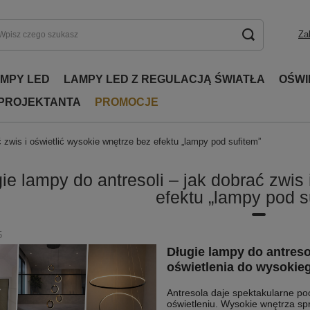
Za
AMPY LED
LAMPY LED Z REGULACJĄ ŚWIATŁA
OŚWI
 PROJEKTANTA
PROMOCJE
ć zwis i oświetlić wysokie wnętrze bez efektu „lampy pod sufitem”
ie lampy do antresoli – jak dobrać zwis 
efektu „lampy pod s
5
Długie lampy do antreso
oświetlenia do wysokie
Antresola daje spektakularne po
oświetleniu. Wysokie wnętrza sp