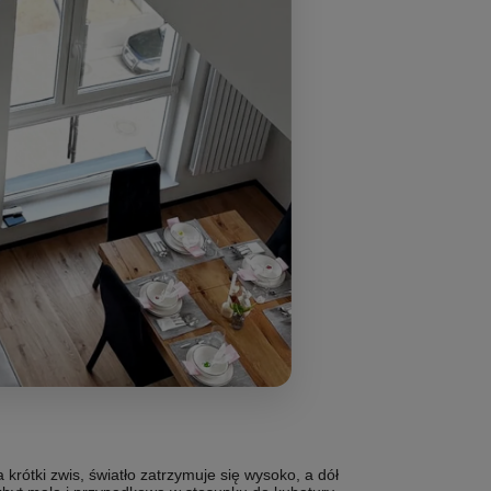
rótki zwis, światło zatrzymuje się wysoko, a dół