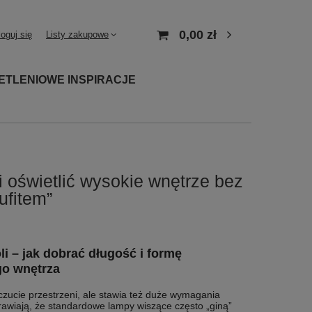
0,00 zł
loguj się
Listy zakupowe
ETLENIOWE INSPIRACJE
i oświetlić wysokie wnętrze bez
ufitem”
li – jak dobrać długość i formę
go wnętrza
czucie przestrzeni, ale stawia też duże wymagania
rawiają, że standardowe lampy wiszące często „giną”