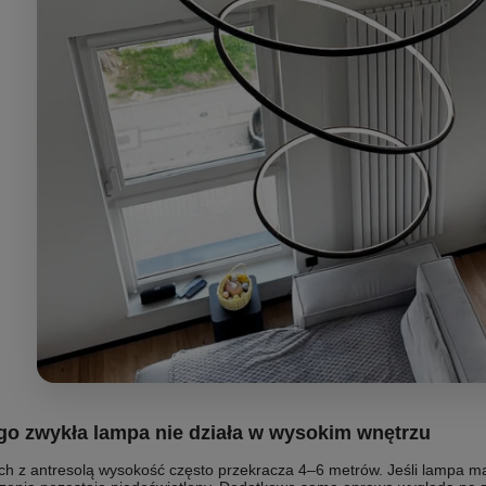
go zwykła lampa nie działa w wysokim wnętrzu
h z antresolą wysokość często przekracza 4–6 metrów. Jeśli lampa ma k