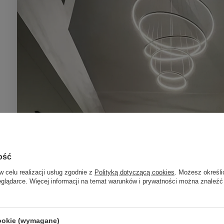
ość
w celu realizacji usług zgodnie z
Polityką dotyczącą cookies
. Możesz określi
eglądarce. Więcej informacji na temat warunków i prywatności można znaleźć
cookie (wymagane)