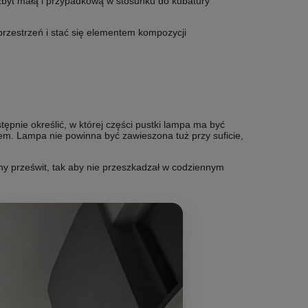
byt małą i przypadkową w stosunku do kubatury
 przestrzeń i stać się elementem kompozycji
ępnie określić, w której części pustki lampa ma być
nem. Lampa nie powinna być zawieszona tuż przy suficie,
ny prześwit, tak aby nie przeszkadzał w codziennym