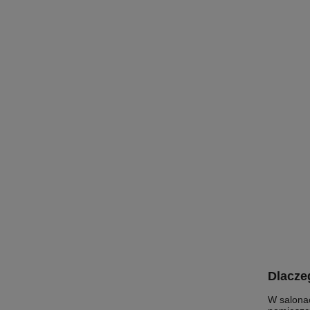
Dlacze
W salonac