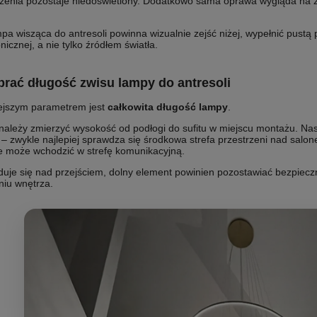
zenia pozostaje niedoświetlony. Dodatkowo sama oprawa wygląda na z
pa wisząca do antresoli powinna wizualnie zejść niżej, wypełnić pustą
nicznej, a nie tylko źródłem światła.
brać długość zwisu lampy do antresoli
ejszym parametrem jest
całkowita długość lampy
.
należy zmierzyć wysokość od podłogi do sufitu w miejscu montażu. Nast
– zwykle najlepiej sprawdza się środkowa strefa przestrzeni nad salo
ie może wchodzić w strefę komunikacyjną.
jduje się nad przejściem, dolny element powinien pozostawiać bezpiecz
niu wnętrza.