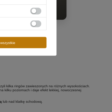
wszystkie
yli kilka ringów zawieszonych na różnych wysokościach.
a kilku poziomach i daje efekt lekkiej, nowoczesnej
ą
lub nad klatkę schodową.