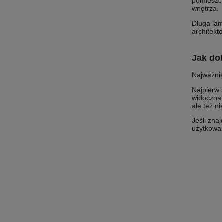
pomieszc
wnętrza.
Długa lam
architekto
Jak do
Najważni
Najpierw 
widoczna 
ale też n
Jeśli zna
użytkowa