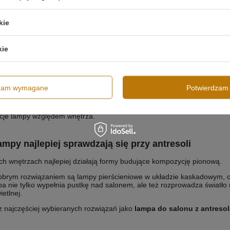
kie
kie
rać długość zwisu – na co zwrócić uwagę
itą wysokość wnętrza (od podłogi do sufitu),
dzam wymagane
Potwierdzam 
ę miejsca pod lampą (komunikacja / strefa wypoczynku),
lny bezpieczny prześwit,
cje lampy względem wnętrza.
ampy najlepiej sprawdzają się przy antresoli
h wnętrzach najlepiej działają formy budujące kompozycję pionową.
brym rozwiązaniem są lampy pierścieniowe w układzie kaskadowym, cz
a nie tylko wypełnia pustkę nad salonem, ale też rozprowadza światło n
ietlnej.
z najczęściej wybieranych rozwiązań jako
lampa do salonu z antresol