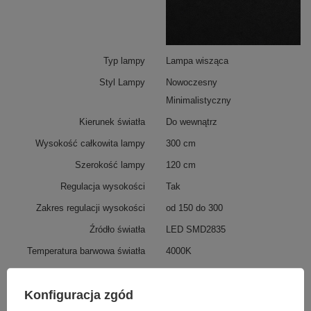
Typ lampy
Lampa wisząca
Styl Lampy
Nowoczesny
Minimalistyczny
Kierunek światła
Do wewnątrz
Wysokość całkowita lampy
300 cm
Szerokość lampy
120 cm
Regulacja wysokości
Tak
Zakres regulacji wysokości
od 150 do 300
Źródło światła
LED SMD2835
Temperatura barwowa światła
4000K
Barwa światła
Biała neutralna 4000
kelwinów
Więcej
Konfiguracja zgód