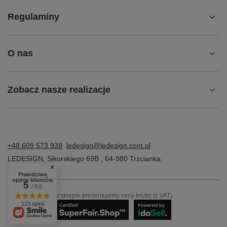
Regulaminy
O nas
Zobacz nasze realizacje
+48 609 573 938
ledesign@ledesign.com.pl
LEDESIGN
,
Sikorskiego 69B
,
64-980
Trzcianka
Prawdziwe
opinie klientów
5
/ 5.0
W sklepie prezentujemy ceny brutto (z VAT).
123 opinii