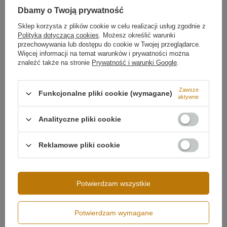
Dbamy o Twoją prywatność
Sklep korzysta z plików cookie w celu realizacji usług zgodnie z
Polityką dotyczącą cookies
. Możesz określić warunki
przechowywania lub dostępu do cookie w Twojej przeglądarce.
Więcej informacji na temat warunków i prywatności można
znaleźć także na stronie
Prywatność i warunki Google
.
Zawsze
Funkcjonalne pliki cookie (wymagane)
aktywne
Analityczne pliki cookie
Możliwość ściemniania
Brak ściemniania
Napięcie wejściowe
230V
Design i trwałość
Reklamowe pliki cookie
Moc lampy
138W
Aluminiowa oprawa w matowej czerni nadaje lampie
ponadczasowy charakter i zapewnia skuteczne
Strumień świetlny
12000 lm
odprowadzanie ciepła, co wydłuża żywotność LED.
Potwierdzam wszystkie
Orbit No.4 idealnie wpisuje się w nowoczesne trendy –
Klasa szczelności
IP20
pasuje zarówno do minimalistycznych wnętrz, jak i do
Średnica profilu
120 cm
eleganckich przestrzeni w stylu industrialnym.
Potwierdzam wymagane
100 cm
80 cm