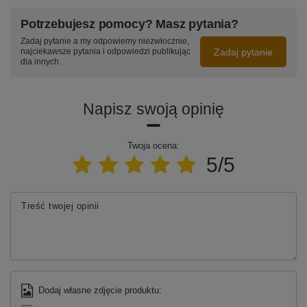
pomieszczeń.
Potrzebujesz pomocy? Masz pytania?
Zadaj pytanie a my odpowiemy niezwłocznie,
Zobacz wszystkie warianty lampy Orbit No.4
Zadaj pytanie
najciekawsze pytania i odpowiedzi publikując
dla innych.
Zmień lampę według swoich potrzeb – zamów indywidualny projekt
Napisz swoją opinię
Twoja ocena:
5/5
Treść twojej opinii
Dodaj własne zdjęcie produktu: