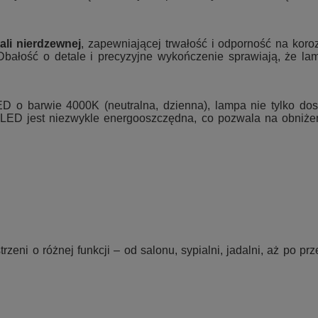
tali nierdzewnej
, zapewniającej trwałość i odporność na korozj
bałość o detale i precyzyjne wykończenie sprawiają, że la
o barwie 4000K (neutralna, dzienna), lampa nie tylko dosk
ogii LED jest niezwykle energooszczędna, co pozwala na obni
rzeni o różnej funkcji – od salonu, sypialni, jadalni, aż po pr