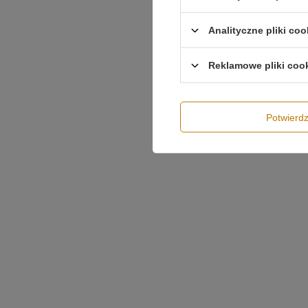
Analityczne pliki coo
Reklamowe pliki coo
Potwier