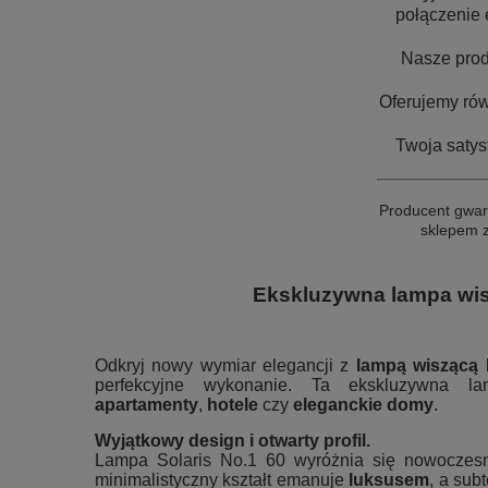
połączenie 
Nasze prod
Oferujemy ró
Twoja satys
Producent gwar
sklepem z
Ekskluzywna lampa wisz
Odkryj nowy wymiar elegancji z
lampą wiszącą 
perfekcyjne wykonanie. Ta ekskluzywna l
apartamenty
,
hotele
czy
eleganckie domy
.
Wyjątkowy design i otwarty profil.
Lampa Solaris No.1 60 wyróżnia się nowoczes
minimalistyczny kształt emanuje
luksusem
, a sub