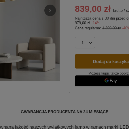
839,00 zł
brutto
/
s
Najniższa cena z 30 dni przed o
979,00 zł
-14%
Cena regularna:
1 399,00 zł
-40
Dodaj do koszyka
Możesz kupić także poprz
GWARANCJA PRODUCENTA NA 24 MIESIĄCE
równaną jakość naszych wyjątkowych lamp w ramach marki
LED