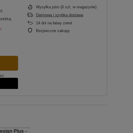
Wysyłka
jutro
(6 szt. w magazynie)
zt.
Darmowa i szybka dostawa
bniżką:
14
dni na łatwy zwrot
%
Bezpieczne zakupy
ez:
esign Plus
–