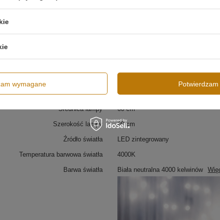
Materiał
Stal nierdzewna
Akryl
kie
Kolor oprawy
Złoty
kie
Typ lampy
Lampa wisząca
Styl Lampy
Nowoczesny
Regulacja wysokości
Tak
dzam wymagane
Potwierdzam 
Wysokość całkowita lampy
150 cm
Średnica lampy
60 cm
Szerokość lampy
60 cm
Źródło światła
LED zintegrowany
Temperatura barwowa światła
4000K
Barwa światła
Biała neutralna 4000 kelwinów
Wię