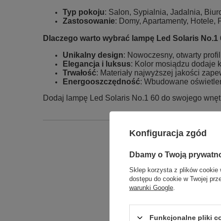
Typ pokoju
: Salon, Sypialnia, Jadalnia, Biu
Zastosowanie
: Domy, Apartamenty, Hotele, 
Dlaczego warto wybrać lampę Led Solaris No.1
Unikalny design
: Nowoczesny, otwarty profil
Elegancja i luksus
: Kolor mosiądzu dodaje kl
Trwałość
: Materiały najwyższej jakości zap
Energooszczędność
: Wbudowane oświetlen
Dodaj lampę Led Solaris No.1 60 do swojego wnętrza
Konfiguracja zgód
Podmiot odpowied
Dbamy o Twoją prywatn
Sklep korzysta z plików cookie 
dostępu do cookie w Twojej prz
warunki Google
.
Funkcjonalne pliki 