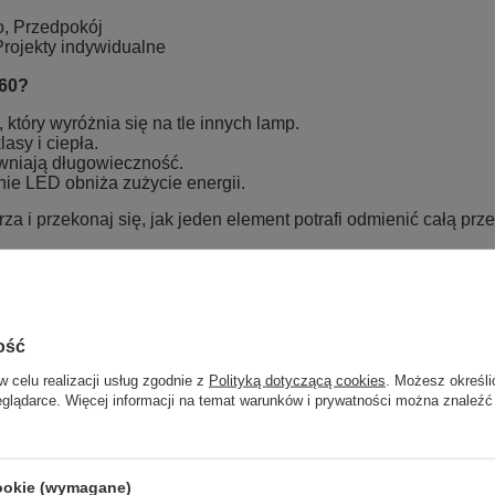
ro, Przedpokój
Projekty indywidualne
 60?
, który wyróżnia się na tle innych lamp.
asy i ciepła.
ewniają długowieczność.
ie LED obniża zużycie energii.
 i przekonaj się, jak jeden element potrafi odmienić całą prze
Marka
LEDesign Plus
zialny za ten produkt na terenie UE
NPP Leszek Stepura, Ledesign
Wi
ość
Symbol
DLS_9979P1_60cm_4k_gold
w celu realizacji usług zgodnie z
Polityką dotyczącą cookies
. Możesz określi
eglądarce. Więcej informacji na temat warunków i prywatności można znaleźć
Kod producenta
5905979316907
Seria
LED SOLARIS
Gwarancja
Gwarancja producenta na 24 miesią
cookie (wymagane)