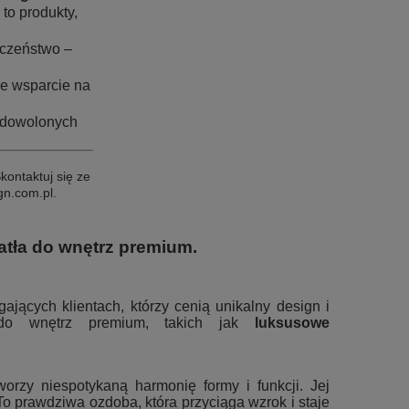
to produkty,
eczeństwo –
e wsparcie na
zadowolonych
ontaktuj się ze
gn.com.pl.
atła do wnętrz premium.
jących klientach, którzy cenią unikalny design i
do wnętrz premium, takich jak
luksusowe
worzy niespotykaną harmonię formy i funkcji. Jej
To prawdziwa ozdoba, która przyciąga wzrok i staje