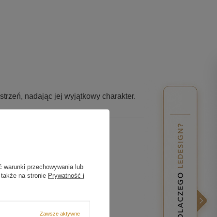
strzeń, nadając jej wyjątkowy charakter.
ęcej
ć warunki przechowywania lub
 także na stronie
Prywatność i
ce
Zawsze aktywne