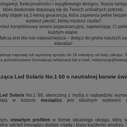
elegancji, funkcjonalności i wyjątkowego designu. Nasze lampy 
które doskonale dopasują się do Twoich unikalnych potrzeb.
ukty objęte są 2-letnią gwarancją, która zapewnia pełne bezpi
wybierz jakość, której możesz zaufać!
wnież kompleksowy serwis pogwarancyjny, zapewniając Ci pełn
każdym etapie.
fakcja jest dla nas najważniejsza – dołącz do grona naszych 
klientów!
antuje naprawę lub wymianę sprzętu do 24 miesięcy od daty zakupu. Sk
a pośrednictwem formularza reklamacji lub e-mail: reklamacje@ledesi
ąca Led Solaris No.1 60 o neutralnej barwie świ
Led Solaris
No.1 60, stworzoną z myślą o najbardziej wymaga
ampa w kolorze
mosiądzu
jest idealnym wyborem 
nym,
otwartym profilem
w formie idealnego okręgu, który t
telny odcień mosiądzu dodaje ciepła i klasy każdemu wnętrzu. 