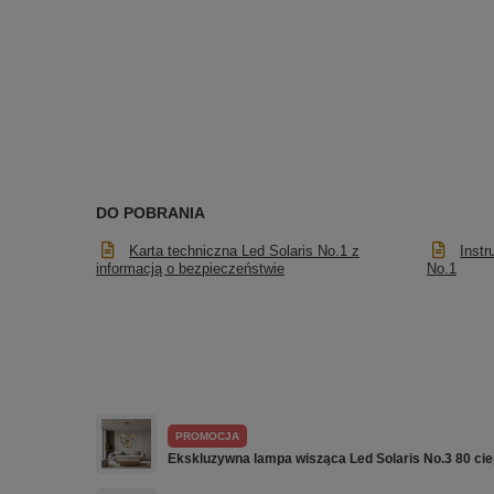
DO POBRANIA
Karta techniczna Led Solaris No.1 z
Instr
informacją o bezpieczeństwie
No.1
PROMOCJA
Ekskluzywna lampa wisząca Led Solaris No.3 80 cie