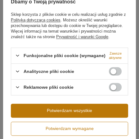
Dbamy o Twoją prywatność
Głębokość lampy
10 cm
Trwałość i oszczędność energii
Sklep korzysta z plików cookie w celu realizacji usług zgodnie z
Źródło światła
LED SMD2835
Polityką dotyczącą cookies
. Możesz określić warunki
Temperatura barwowa światła
3000K
Korpus wykonany z
wysokiej jakości aluminium
przechowywania lub dostępu do cookie w Twojej przeglądarce.
zapewnia stabilność i efektywne odprowadzanie ciepła.
Więcej informacji na temat warunków i prywatności można
Barwa światła
Biała ciepła 3000
Zintegrowany moduł LED gwarantuje
niskie zużycie
znaleźć także na stronie
Prywatność i warunki Google
.
kelwinów
Więcej
energii
oraz równomierne, miękkie oświetlenie o długiej
żywotności.
Zawsze
Funkcjonalne pliki cookie (wymagane)
aktywne
Rysunek techniczny – szybka instalacja
Analityczne pliki cookie
Rysunek przedstawia dokładne wymiary, rozstaw
mocowań i odległość od ściany, co ułatwia montaż oraz
Reklamowe pliki cookie
planowanie oświetlenia już na etapie projektu.
Potwierdzam wszystkie
Możliwość ściemniania
Ściemnianie pilotem
Potwierdzam wymagane