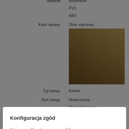
Materiał
Aluminium
światła do sytuacji – od jasnego, funkcjonalnego
oświetlenia po subtelny wieczorny półmrok. To
PVC
praktyczne rozwiązanie, które zwiększa komfort
użytkowania i pozwala budować nastrój jednym gestem.
ABS
Kolor oprawy
Złoty satynowy
Typ lampy
Kinkiet
Styl Lampy
Nowoczesny
Minimalistyczny
Kierunek światła
na ścianę
Konfiguracja zgód
Wysokość całkowita lampy
120 cm