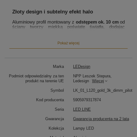
Złoty design i subtelny efekt halo
Aluminiowy profil montowany z
odstępem ok. 10 cm
od
ściany tworzy miękką poświatę światła, dodając
przestrzeni głębi i lekkości.
Kinkiet LED Line 120 cm
złoty
naturalnie wpisuje się w aranżacje nowoczesne,
skandynawskie, eleganckie i minimalistyczne,
Pokaż więcej
wprowadzając do wnętrza ciepło i spójność.
Marka
LEDesign
Ciepłe światło 3000K – harmonijny klimat
wnętrza
Podmiot odpowiedzialny za ten
NPP Leszek Stepura,
produkt na terenie UE
Ledesign
Więcej
3000K
przypomina światło zachodzącego słońca – jest
Symbol
LK_01_L120_gold_3k_dimm_pilot
delikatne, uspokajające i sprzyja odpoczynkowi. Idealne
do salonu, sypialni, przedpokoju lub przy lustrze –
Kod producenta
5905979317874
wszędzie tam, gdzie liczy się nastrój i komfort.
Seria
LED LINE
Gwarancja
Gwarancja producenta na 2 lata
Ściemnianie pilotem – wygoda i kontrola
Kolekcja
Lampy LED
Regulacja jasności pilotem
umożliwia dostosowanie