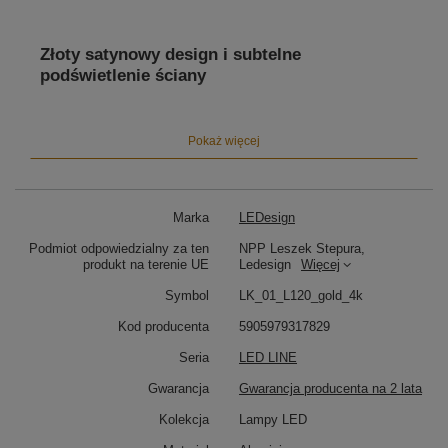
Złoty satynowy design i subtelne
podświetlenie ściany
Tuba-maskownica montowana do ściany oraz
odstęp
ok. 10 cm
tworzą delikatny efekt halo. Dzięki temu
kinkiet LED 120 cm złoty satynowy
dodaje wnętrzu
Pokaż więcej
głębi i ciepła, idealnie pasując do aranżacji
nowoczesnych, glamour i minimalistycznych.
Marka
LEDesign
Neutralne światło 4000K – równowaga i
Podmiot odpowiedzialny za ten
NPP Leszek Stepura,
produkt na terenie UE
Ledesign
Więcej
komfort
Symbol
LK_01_L120_gold_4k
4000K
to idealny balans między ciepłem a chłodem:
sprzyja koncentracji, a jednocześnie tworzy przyjazną,
Kod producenta
5905979317829
harmonijną atmosferę. Sprawdza się jako
kinkiet LED
do salonu, sypialni, korytarza, przy lustrze, do biura
Seria
LED LINE
lub przestrzeni komercyjnych – recepcji i restauracji.
Gwarancja
Gwarancja producenta na 2 lata
Kolekcja
Lampy LED
Trwałość i energooszczędna technologia LED