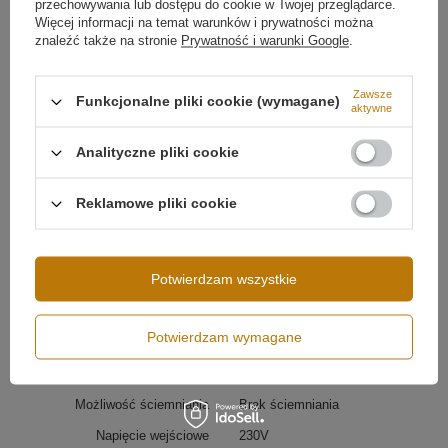
przechowywania lub dostępu do cookie w Twojej przeglądarce.
Głębokość lampy
10 cm
Więcej informacji na temat warunków i prywatności można
znaleźć także na stronie
Prywatność i warunki Google
.
Źródło światła
LED SMD2835
Temperatura barwowa światła
4000K
Zawsze
Funkcjonalne pliki cookie (wymagane)
aktywne
Barwa światła
Biała neutralna 4000
kelwinów
Więcej
Analityczne pliki cookie
Reklamowe pliki cookie
Zastosowanie kinkietu LED Line 120 cm
Potwierdzam wszystkie
Oświetlenie dekoracyjne LED
do salonu,
sypialni, korytarza i łazienki
Kinkiet ścienny LED
do biura, recepcji, hoteli i
Potwierdzam wymagane
restauracji
Podświetlanie
luster, obrazów
i detali
architektonicznych
Nowoczesne
oświetlenie akcentowe
w
Możliwość ściemniania
Brak ściemniania
aranżacjach eleganckich i minimalistycznych
Napięcie wejściowe
230V