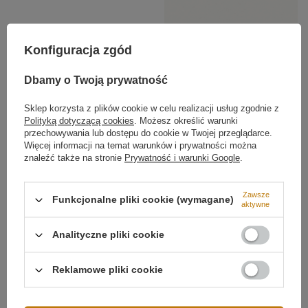
Konfiguracja zgód
Typ lampy
Kinkiet
Dbamy o Twoją prywatność
Styl Lampy
Nowoczesny
Minimalistyczny
Sklep korzysta z plików cookie w celu realizacji usług zgodnie z
Polityką dotyczącą cookies
. Możesz określić warunki
Kierunek światła
na ścianę
przechowywania lub dostępu do cookie w Twojej przeglądarce.
Wysokość całkowita lampy
80 cm
Więcej informacji na temat warunków i prywatności można
znaleźć także na stronie
Prywatność i warunki Google
.
Głębokość lampy
10 cm
Źródło światła
LED SMD2835
Zawsze
Funkcjonalne pliki cookie (wymagane)
aktywne
Temperatura barwowa światła
3000K
Trwałość, energooszczędność i precyzja
Barwa światła
Biała ciepła 3000
wykonania
Analityczne pliki cookie
kelwinów
Więcej
Korpus wykonany z
wysokiej jakości aluminium
i
dyfuzor z
PVC
gwarantują trwałość, odporność oraz
Reklamowe pliki cookie
równomierne rozproszenie światła. Zintegrowany moduł
LED zapewnia niskie zużycie energii i długą żywotność,
łącząc elegancję z technologiczną niezawodnością.