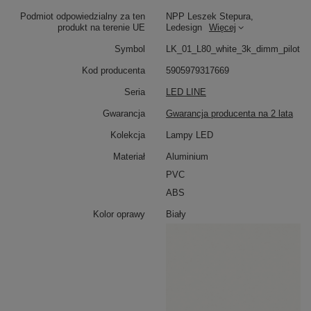
Ciepłe światło 3000K – przytulność i harmonia
Podmiot odpowiedzialny za ten
NPP Leszek Stepura,
Barwa światła 3000K
tworzy przyjazną atmosferę,
produkt na terenie UE
Ledesign
Więcej
idealną do wieczornego odpoczynku. Ociepla
przestrzeń, podkreśla kolory i wprowadza spokojny
Symbol
LK_01_L80_white_3k_dimm_pilot
nastrój.
Kinkiet LED Line 80 cm
świetnie sprawdza się
w salonie, sypialni, korytarzu czy łazience, tworząc
Kod producenta
5905979317669
eleganckie i równomierne oświetlenie ścienne.
Seria
LED LINE
Gwarancja
Gwarancja producenta na 2 lata
Ściemnianie pilotem – komfort i pełna
Kolekcja
Lampy LED
kontrola światła
Materiał
Aluminium
Regulacja jasności za pomocą pilota
pozwala
PVC
precyzyjnie dopasować natężenie światła do nastroju i
potrzeb. Intuicyjne sterowanie umożliwia płynną zmianę
ABS
intensywności – od wyraźnego światła roboczego po
delikatne, wieczorne oświetlenie, zapewniając pełen
Kolor oprawy
Biały
komfort użytkowania.