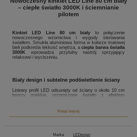
Nowoczesny kinkiet LED Line 80 cm biały
– ciepłe światło 3000K i ściemnianie
pilotem
Kinkiet LED Line 80 cm biały
to połączenie
nowoczesnego wzornictwa i wygody sterowania
światłem. Smukła aluminiowa forma w kolorze matowej
bieli podkreśla lekkość wnętrza, a
ciepła barwa światła
3000K
wprowadza przytulny nastrój sprzyjający
relaksowi i wyciszeniu.
Biały design i subtelne podświetlenie ściany
Liniowy profil LED odsunięty od ściany o około 10 cm
tworzy miękkie, rozproszone światło z efektem
delikatnego halo.
Biały kinkiet LED Line 80 cm
doskonale komponuje się z nowoczesnymi,
skandynawskimi i minimalistycznymi wnętrzami,
Pokaż więcej
nadając im świeżości i elegancji.
Marka
LEDesign