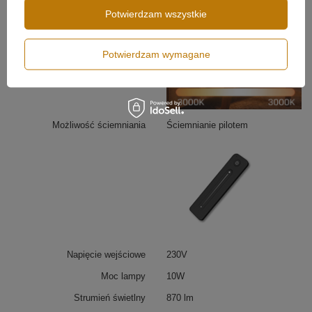
Potwierdzam wszystkie
Rysunek techniczny kinkietu LED Line 80 cm
Potwierdzam wymagane
Na rysunku technicznym przedstawiono dokładne
wymiary, rozstaw mocowań i odległość od ściany.
Smukła konstrukcja oraz przemyślane punkty
montażowe ułatwiają instalację i pozwalają na idealne
dopasowanie kinkietu do projektu wnętrza.
Możliwość ściemniania
Ściemnianie pilotem
Napięcie wejściowe
230V
Moc lampy
10W
Strumień świetlny
870 lm