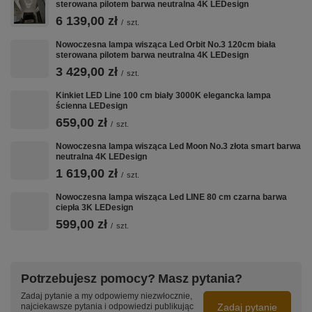
sterowana pilotem barwa neutralna 4K LEDesign
6 139,00 zł
/
szt.
Nowoczesna lampa wisząca Led Orbit No.3 120cm biała
sterowana pilotem barwa neutralna 4K LEDesign
3 429,00 zł
/
szt.
Kinkiet LED Line 100 cm biały 3000K elegancka lampa
ścienna LEDesign
659,00 zł
/
szt.
Nowoczesna lampa wisząca Led Moon No.3 złota smart barwa
neutralna 4K LEDesign
1 619,00 zł
/
szt.
Nowoczesna lampa wisząca Led LINE 80 cm czarna barwa
ciepła 3K LEDesign
599,00 zł
/
szt.
Potrzebujesz pomocy? Masz pytania?
Zadaj pytanie a my odpowiemy niezwłocznie,
Zadaj pytanie
najciekawsze pytania i odpowiedzi publikując