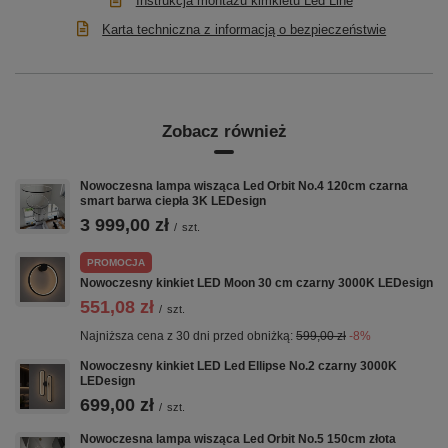
Instrukcja montażu kimkietu Led Line
Nowoczesny, liniowy design w kolorze
matowej
Karta techniczna z informacją o bezpieczeństwie
bieli
Naturalna
barwa światła 4000K
– komfortowa i
neutralna
Efektowne podświetlenie ściany – odstęp około 10
cm
Zobacz również
Trwała aluminiowa konstrukcja i zintegrowany
moduł LED
Niskie zużycie energii i długa żywotność źródła
światła
Nowoczesna lampa wisząca Led Orbit No.4 120cm czarna
smart barwa ciepła 3K LEDesign
Łatwy montaż i szerokie możliwości
zastosowania
3 999,00 zł
/
szt.
PROMOCJA
Nowoczesny kinkiet LED Moon 30 cm czarny 3000K LEDesign
Nowoczesna prostota i czysta forma
551,08 zł
/
szt.
Wybierz
kinkiet LED Line 80 cm biały
z neutralnym
Najniższa cena z 30 dni przed obniżką:
599,00 zł
-8%
światłem 4000K i wprowadź do swojego wnętrza
elegancję w najczystszej postaci. Subtelne światło,
Nowoczesny kinkiet LED Led Ellipse No.2 czarny 3000K
smukły profil i perfekcyjne wykonanie sprawiają, że to
LEDesign
oświetlenie staje się integralną częścią architektury
699,00 zł
/
szt.
wnętrza.
Zamów już dziś
i przekonaj się, jak światło w
kolorze bieli potrafi podkreślić nowoczesny charakter
Nowoczesna lampa wisząca Led Orbit No.5 150cm złota
przestrzeni.