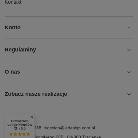
Kontakt
Konto
Regulaminy
O nas
Zobacz nasze realizacje
Prawdziwe
opinie klientów
5
+48 609 573 938
ledesign@ledesign.com.pl
/ 5.0
LEDESIGN
,
Sikorskiego 69B
,
64-980
Trzcianka