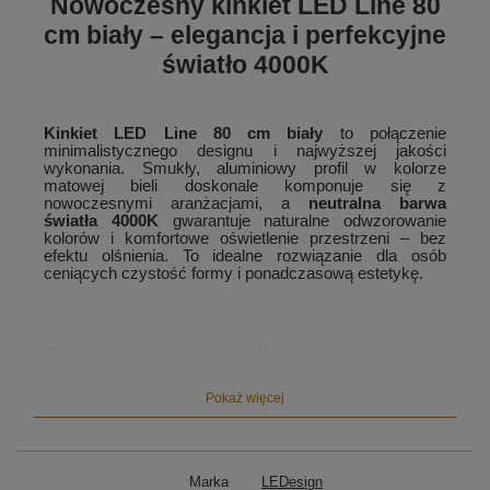
Nowoczesny kinkiet LED Line 80
cm biały – elegancja i perfekcyjne
światło 4000K
Kinkiet LED Line 80 cm biały
to połączenie
minimalistycznego designu i najwyższej jakości
wykonania. Smukły, aluminiowy profil w kolorze
matowej bieli doskonale komponuje się z
nowoczesnymi aranżacjami, a
neutralna barwa
światła 4000K
gwarantuje naturalne odwzorowanie
kolorów i komfortowe oświetlenie przestrzeni – bez
efektu olśnienia. To idealne rozwiązanie dla osób
ceniących czystość formy i ponadczasową estetykę.
Biała oprawa i subtelny efekt świetlny
Nowoczesna konstrukcja kinkietu LED Line 80 cm
Pokaż więcej
tworzy delikatne, równomiernie rozproszone światło.
Lampa odsunięta od ściany o około 10 cm emituje
subtelny blask, który podkreśla strukturę powierzchni i
nadaje wnętrzu lekkości.
Biały kinkiet LED Line
idealnie uzupełnia aranżacje w stylu modern,
Marka
LEDesign