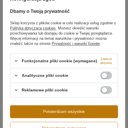
technologii, precyzji wykonania i ponadczasowego stylu.
Dbamy o Twoją prywatność
Rysunek techniczny kinkietu LED Line 80 cm
Sklep korzysta z plików cookie w celu realizacji usług zgodnie z
Typ lampy
Kinkiet
Polityką dotyczącą cookies
. Możesz określić warunki
Na rysunku technicznym przedstawiono dokładne
przechowywania lub dostępu do cookie w Twojej przeglądarce.
Styl Lampy
Nowoczesny
wymiary lampy, rozstaw otworów montażowych oraz
Więcej informacji na temat warunków i prywatności można
odległość od ściany. Smukła forma kinkietu pozwala na
Minimalistyczny
znaleźć także na stronie
Prywatność i warunki Google
.
łatwe dopasowanie do różnych aranżacji.
Kinkiet LED
Line 80 cm biały
można zaplanować już na etapie
Kierunek światła
na ścianę
projektu wnętrza, zapewniając spójny efekt wizualny.
Zawsze
Wysokość całkowita lampy
80 cm
Funkcjonalne pliki cookie (wymagane)
aktywne
Głębokość lampy
10 cm
Analityczne pliki cookie
Źródło światła
LED SMD2835
Temperatura barwowa światła
4000K
Reklamowe pliki cookie
Barwa światła
Biała neutralna 4000
kelwinów
Więcej
Potwierdzam wszystkie