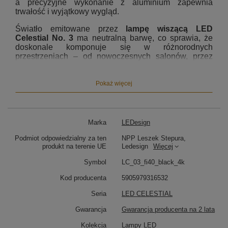
a precyzyjne wykonanie z aluminium zapewnia
trwałość i wyjątkowy wygląd.
Światło emitowane przez
lampę wiszącą LED
Celestial No. 3
ma neutralną barwę, co sprawia, że
doskonale komponuje się w różnorodnych
przestrzeniach – od nowoczesnych salonów, przez
stylowe jadalnie, aż po eleganckie kuchnie. Neutralna
temperatura barwowa 4000K sprzyja relaksowi,
jednocześnie dbając o odpowiednią ilość światła do
Pokaż więcej
codziennych czynności.
Dzięki nowoczesnej technologii LED, lampa ta jest nie
tylko energooszczędna, ale także niezwykle trwała, co
Marka
LEDesign
pozwala na długotrwałe użytkowanie bez
konieczności częstej wymiany źródeł
Podmiot odpowiedzialny za ten
NPP Leszek Stepura,
światła.
produkt na terenie UE
Regulowana wysokość
Ledesign
każdego z okręgów
Więcej
umożliwia dostosowanie oświetlenia do
Symbol
LC_03_fi40_black_4k
indywidualnych potrzeb, tworząc idealne warunki w
każdym wnętrzu.
Kod producenta
5905979316532
Seria
LED CELESTIAL
Gwarancja
Gwarancja producenta na 2 lata
Kolekcja
Lampy LED