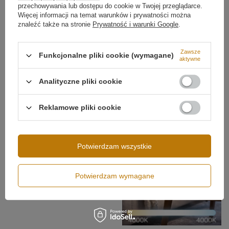
przechowywania lub dostępu do cookie w Twojej przeglądarce.
Szerokość lampy
90 cm
Więcej informacji na temat warunków i prywatności można
Ilość źródeł światła
3
znaleźć także na stronie
Prywatność i warunki Google
.
Zamów już teraz i ciesz się niesamowitym efektem,
jaki ta lampa wprowadzi do Twojego domu!
Regulacja wysokości
Tak
Zawsze
Pokaż więcej
Źródło światła
LED SMD2835
Funkcjonalne pliki cookie (wymagane)
aktywne
Temperatura barwowa światła
4000K
Analityczne pliki cookie
Barwa światła
Biała neutralna 4000
kelwinów
Więcej
Reklamowe pliki cookie
Potwierdzam wszystkie
Potwierdzam wymagane