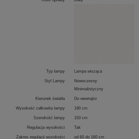
Typ lampy
Lampa wisząca
Styl Lampy
Nowoczesny
Minimalistyczny
Kierunek światła
Do wewnątrz
Wysokość całkowita lampy
190 cm
Szerokość lampy
150 cm
Regulacja wysokości
Tak
Zobacz wszystkie warianty lampy LED Geometrik
Zakres regulacji wysokości
od 60 do 160 cm