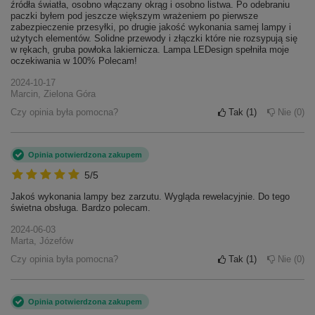
źródła światła, osobno włączany okrąg i osobno listwa. Po odebraniu
paczki byłem pod jeszcze większym wrażeniem po pierwsze
zabezpieczenie przesyłki, po drugie jakość wykonania samej lampy i
użytych elementów. Solidne przewody i złączki które nie rozsypują się
w rękach, gruba powłoka lakiernicza. Lampa LEDesign spełniła moje
oczekiwania w 100% Polecam!
2024-10-17
Marcin, Zielona Góra
Czy opinia była pomocna?
Tak
1
Nie
0
Opinia potwierdzona zakupem
5/5
Jakoś wykonania lampy bez zarzutu. Wygląda rewelacyjnie. Do tego
świetna obsługa. Bardzo polecam.
2024-06-03
Marta, Józefów
Czy opinia była pomocna?
Tak
1
Nie
0
Opinia potwierdzona zakupem