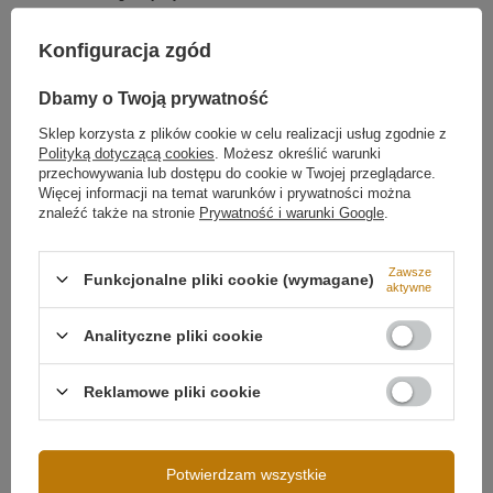
Zamów
indywidualny projekt lampy LED Geometrik
dopasowany do Twojego wnętrza!
Źródło światła
LED SMD2835
Konfiguracja zgód
Temperatura barwowa światła
3000K
Barwa światła
Biała ciepła 3000
Dbamy o Twoją prywatność
kelwinów
Więcej
Sklep korzysta z plików cookie w celu realizacji usług zgodnie z
Polityką dotyczącą cookies
. Możesz określić warunki
przechowywania lub dostępu do cookie w Twojej przeglądarce.
Więcej informacji na temat warunków i prywatności można
znaleźć także na stronie
Prywatność i warunki Google
.
Zawsze
Funkcjonalne pliki cookie (wymagane)
aktywne
Analityczne pliki cookie
Reklamowe pliki cookie
Możliwość ściemniania
Brak ściemniania
Napięcie wejściowe
230V
Potwierdzam wszystkie
Moc lampy
34W