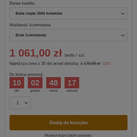
Barwa światła
Biała ciepła 3000 kelwinów
Możliwość ściemniania
Brak ściemniania
1 061,00 zł
brutto
/
szt.
Najniższa cena z 30 dni przed obniżką:
1 179,00 zł
-10%
Do końca promocji:
10
02
48
16
dni
godzin
minut
sekund
Dodaj do koszyka
Możesz kupić także poprzez: