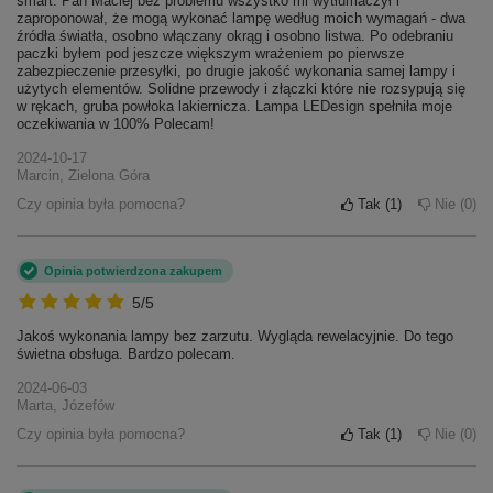
smart. Pan Maciej bez problemu wszystko mi wytłumaczył i
zaproponował, że mogą wykonać lampę według moich wymagań - dwa
źródła światła, osobno włączany okrąg i osobno listwa. Po odebraniu
paczki byłem pod jeszcze większym wrażeniem po pierwsze
zabezpieczenie przesyłki, po drugie jakość wykonania samej lampy i
użytych elementów. Solidne przewody i złączki które nie rozsypują się
w rękach, gruba powłoka lakiernicza. Lampa LEDesign spełniła moje
oczekiwania w 100% Polecam!
2024-10-17
Marcin, Zielona Góra
Czy opinia była pomocna?
Tak
1
Nie
0
Opinia potwierdzona zakupem
5/5
Jakoś wykonania lampy bez zarzutu. Wygląda rewelacyjnie. Do tego
świetna obsługa. Bardzo polecam.
2024-06-03
Marta, Józefów
Czy opinia była pomocna?
Tak
1
Nie
0