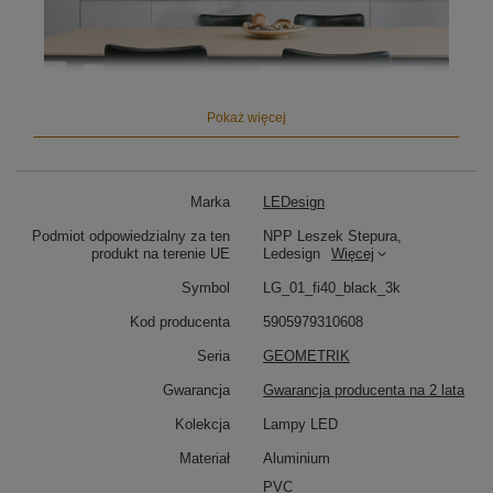
Pokaż więcej
Marka
LEDesign
Geometrik
to
nowoczesna lampa wisząca LED
, która
wyróżnia się minimalistyczną formą i subtelnym
Podmiot odpowiedzialny za ten
NPP Leszek Stepura,
światłem. Jej pionowy ring oraz prosta linia tworzą
produkt na terenie UE
Ledesign
Więcej
unikalną kompozycję inspirowaną geometryczną
harmonią.
Symbol
LG_01_fi40_black_3k
Kod producenta
5905979310608
Ring o średnicy 40 cm
emituje delikatne światło
Seria
GEOMETRIK
skierowane do wnętrza konstrukcji, natomiast
linia o
długości 150 cm
rozświetla przestrzeń roboczą pod
Gwarancja
Gwarancja producenta na 2 lata
lampą – idealnie sprawdzi się nad stołem, wyspą
kuchenną lub biurkiem.
Kolekcja
Lampy LED
Materiał
Aluminium
PVC