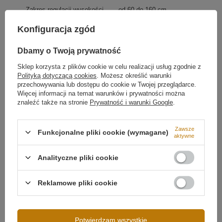
Możliwość regulacji wysokości zawieszenia oraz kąta
Zakres regulacji wysokości
od 60 do 160 cm
ułożenia linii względem ringu pozwala dostosować
lampę do indywidualnych preferencji i układu wnętrza.
Źródło światła
LED SMD2835
Konfiguracja zgód
Temperatura barwowa światła
3000K
Dbamy o Twoją prywatność
Barwa światła
Biała ciepła 3000
kelwinów
Więcej
Sklep korzysta z plików cookie w celu realizacji usług zgodnie z
Polityką dotyczącą cookies
. Możesz określić warunki
przechowywania lub dostępu do cookie w Twojej przeglądarce.
Więcej informacji na temat warunków i prywatności można
znaleźć także na stronie
Prywatność i warunki Google
.
Zawsze
Funkcjonalne pliki cookie (wymagane)
aktywne
Analityczne pliki cookie
Zobacz wszystkie warianty lampy LED Geometrik
Zamów
indywidualny projekt lampy LED Geometrik
Reklamowe pliki cookie
dopasowany do Twojego wnętrza!
Możliwość ściemniania
Brak ściemniania
Napięcie wejściowe
230V
Potwierdzam wszystkie