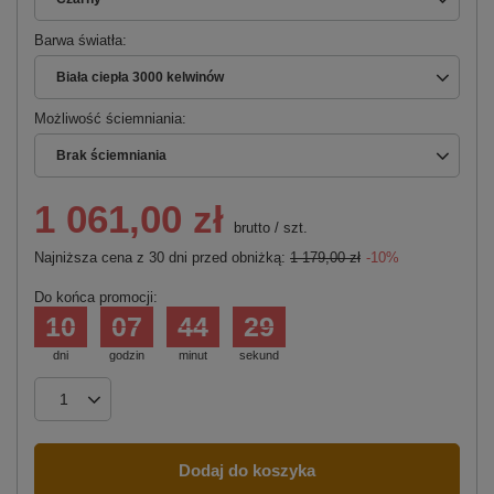
Barwa światła
Biała ciepła 3000 kelwinów
Możliwość ściemniania
Brak ściemniania
1 061,00 zł
brutto
/
szt.
Najniższa cena z 30 dni przed obniżką:
1 179,00 zł
-10%
Do końca promocji:
10
07
44
28
dni
godzin
minut
sekund
Dodaj do koszyka