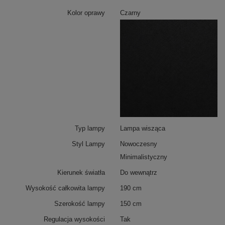
Kolor oprawy
Czarny
Typ lampy
Lampa wisząca
Styl Lampy
Nowoczesny
Minimalistyczny
Kierunek światła
Do wewnątrz
Barwa światła 3000K
tworzy przyjemną, ciepłą
Wysokość całkowita lampy
190 cm
atmosferę sprzyjającą relaksowi i codziennym
aktywnościom.
Czarna oprawa z aluminium
jest lekka,
Szerokość lampy
150 cm
trwała i skutecznie odprowadza ciepło, co przekłada się
na dłuższą żywotność komponentów LED.
Regulacja wysokości
Tak