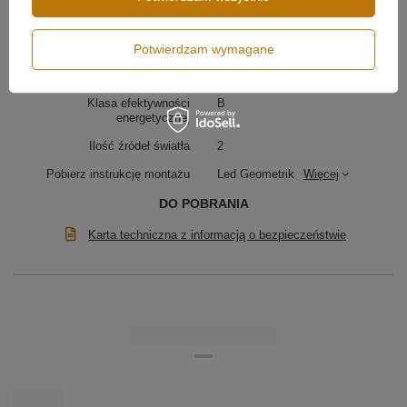
Moc lampy
34W
Strumień świetlny
3000 lm
Potwierdzam wymagane
Klasa szczelności
IP20
Klasa efektywności
B
energetycznej
Ilość źródeł światła
2
Pobierz instrukcję montażu
Led Geometrik
Więcej
DO POBRANIA
Karta techniczna z informacją o bezpieczeństwie
Podsumowanie:
Lampa LED Geometrik 40 cm czarna
3000K to połączenie estetyki i ciepłego światła.
Pionowy ring 40 cm i linia 150 cm
nadają wnętrzu
elegancki rytm i nastrojowy klimat.