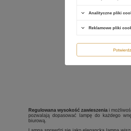
Analityczne pliki coo
Reklamowe pliki coo
Potwier
Regulowana wysokość zawieszenia
i możliwoś
pozwalają dopasować lampę do każdego wnęt
biurową.
Lampa sprawdzi się jako elegancka lampa wisząc