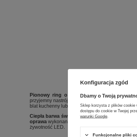
Konfiguracja zgód
Pionowy ring o średnicy 40 cm
emituje subt
Dbamy o Twoją prywatn
przyjemny nastrój.
Linia o długości 150 cm
skier
Sklep korzysta z plików cookie 
blat kuchenny lub miejsce pracy.
dostępu do cookie w Twojej prz
Ciepła barwa światła 3000K
sprzyja relaksowi i
warunki Google
.
oprawa
wykonana z aluminium jest trwała, lekka
żywotność LED.
Funkcjonalne pliki 