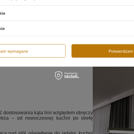
kie
kie
dzam wymagane
Potwierdzam 
ć dostosowania kąta linii względem obręczy
rza – od nowoczesnej kuchni po strefę
a nad stół, oświetlenie do jadalni, kuchni