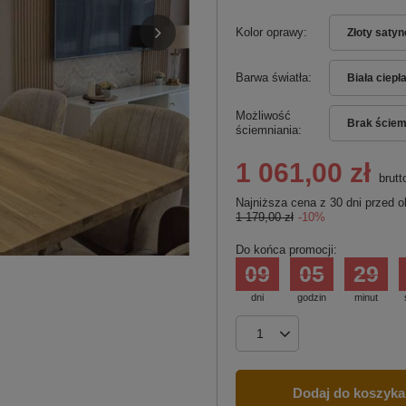
Kolor oprawy
Złoty saty
Barwa światła
Biała ciepł
Możliwość
Brak ściem
ściemniania
1 061,00 zł
brutt
Najniższa cena z 30 dni przed o
1 179,00 zł
-10%
Do końca promocji:
09
05
29
dni
godzin
minut
Dodaj do koszyka