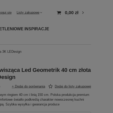
0,00 zł
loguj się
Listy zakupowe
ETLENIOWE INSPIRACJE
ła 3K LEDesign
isząca Led Geometrik 40 cm złota
Design
)
+ Dodaj do porównania
Dodaj do listy zakupowej
wym ringiem 40 cm i linią 150 cm. Polska produkcja premium
mfortowe światło podkreślą charakter nowoczesnej kuchni
spą. Szybka wysyłka i gwarancja produce