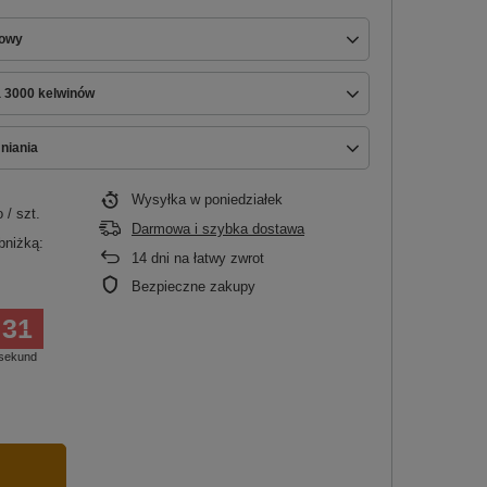
nowy
a 3000 kelwinów
niania
Wysyłka
w poniedziałek
o
/
szt.
Darmowa i szybka dostawa
bniżką:
14
dni na łatwy zwrot
Bezpieczne zakupy
30
sekund