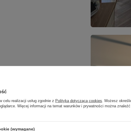
elne światło do wnętrza oprawy, tworząc
ość
owana jest w dół – doskonale oświetla stół,
w celu realizacji usług zgodnie z
Polityką dotyczącą cookies
. Możesz określi
eglądarce. Więcej informacji na temat warunków i prywatności można znaleźć
 tworzy przytulną atmosferę.
Złota satynowa
 i skutecznie odprowadza ciepło, co wydłuża
cookie (wymagane)