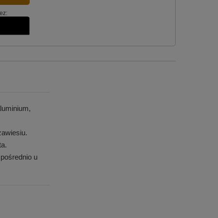
ez:
luminium,
awiesiu.
ta.
pośrednio u