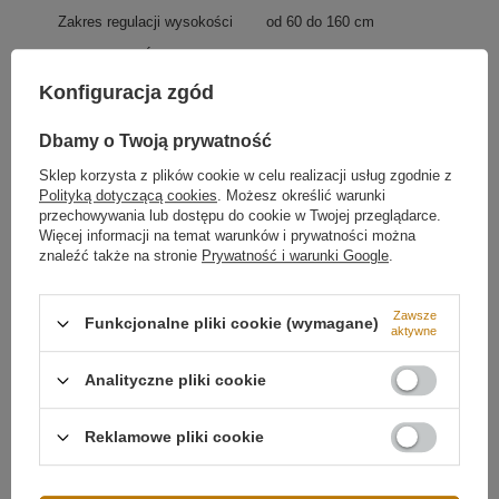
Zakres regulacji wysokości
od 60 do 160 cm
Źródło światła
LED SMD2835
Konfiguracja zgód
Temperatura barwowa światła
3000K
Barwa światła
Biała ciepła 3000
Dbamy o Twoją prywatność
kelwinów
Więcej
Sklep korzysta z plików cookie w celu realizacji usług zgodnie z
Polityką dotyczącą cookies
. Możesz określić warunki
przechowywania lub dostępu do cookie w Twojej przeglądarce.
Więcej informacji na temat warunków i prywatności można
znaleźć także na stronie
Prywatność i warunki Google
.
Zawsze
Funkcjonalne pliki cookie (wymagane)
aktywne
Analityczne pliki cookie
Regulowana wysokość zawieszenia
i możliwość
ustawienia kąta linii względem pierścienia pozwalają
Reklamowe pliki cookie
dostosować lampę do wielu układów wnętrz – od kuchni
Możliwość ściemniania
Ściemnianie tradycyjne
i jadalni, po przestrzenie typu open space.
(ściemniacz ścienny)