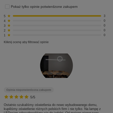
Pokaż tylko opinie potwierdzone zakupem
5
3
4
0
3
0
2
0
1
0
Kliknij ocenę aby filtrować opinie
Opinia niepotwierdzona zakupem
5/5
Ostatnio szukaliśmy oświetlenia do nowo wybudowanego domu,
kupiliśmy oświetlenie różnych polskich firm i nie tylko. Na lampę z
LEDesign zdecydowaliśmy się do jadalni. Od mojego pierwszego