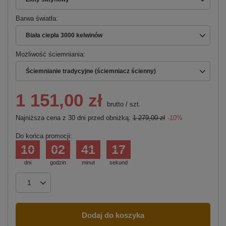
Barwa światła
Biała ciepła 3000 kelwinów
Możliwość ściemniania
Ściemnianie tradycyjne (ściemniacz ścienny)
1 151,00 zł
brutto
/
szt.
Najniższa cena z 30 dni przed obniżką:
1 279,00 zł
-10%
Do końca promocji:
10
02
41
16
dni
godzin
minut
sekund
Dodaj do koszyka