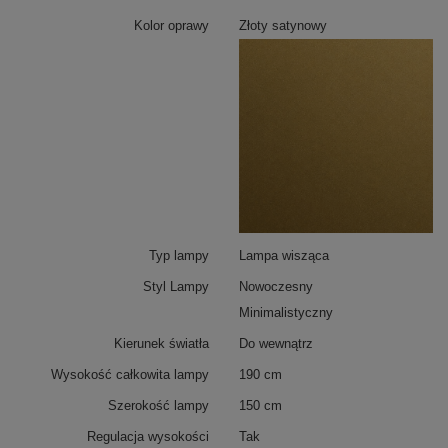
przytulny klimat.
Złota satynowa oprawa z aluminium
jest trwała, estetyczna i odporna na nagrzewanie.
Kolor oprawy
Złoty satynowy
Typ lampy
Lampa wisząca
Styl Lampy
Nowoczesny
Minimalistyczny
Kierunek światła
Do wewnątrz
Wysokość całkowita lampy
190 cm
Szerokość lampy
150 cm
Regulacja wysokości
Tak