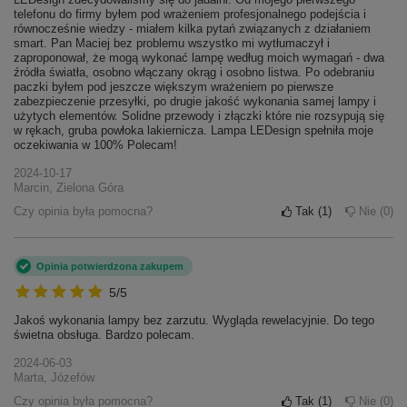
telefonu do firmy byłem pod wrażeniem profesjonalnego podejścia i
równocześnie wiedzy - miałem kilka pytań związanych z działaniem
smart. Pan Maciej bez problemu wszystko mi wytłumaczył i
zaproponował, że mogą wykonać lampę według moich wymagań - dwa
źródła światła, osobno włączany okrąg i osobno listwa. Po odebraniu
paczki byłem pod jeszcze większym wrażeniem po pierwsze
zabezpieczenie przesyłki, po drugie jakość wykonania samej lampy i
użytych elementów. Solidne przewody i złączki które nie rozsypują się
w rękach, gruba powłoka lakiernicza. Lampa LEDesign spełniła moje
oczekiwania w 100% Polecam!
2024-10-17
Marcin, Zielona Góra
Czy opinia była pomocna?
Tak
1
Nie
0
Opinia potwierdzona zakupem
5/5
Jakoś wykonania lampy bez zarzutu. Wygląda rewelacyjnie. Do tego
świetna obsługa. Bardzo polecam.
2024-06-03
Marta, Józefów
Czy opinia była pomocna?
Tak
1
Nie
0