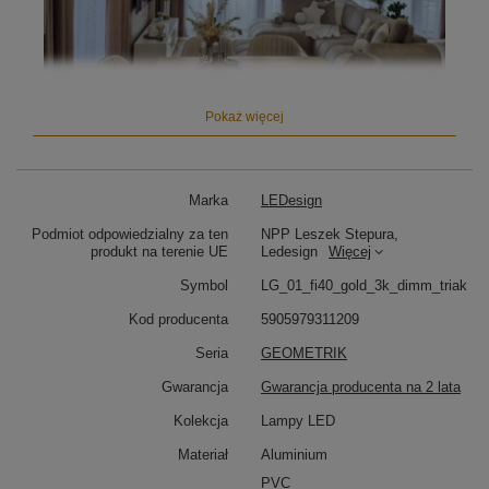
Pokaż więcej
Marka
LEDesign
Podmiot odpowiedzialny za ten
NPP Leszek Stepura,
produkt na terenie UE
Ledesign
Więcej
Geometrik
to
nowoczesna lampa wisząca LED
, która
łączy w sobie elegancki design i zaawansowaną
Symbol
LG_01_fi40_gold_3k_dimm_triak
technologię. Jej forma – pionowy ring i pozioma linia –
inspirowana jest geometryczną harmonią i
Kod producenta
5905979311209
minimalizmem.
Seria
GEOMETRIK
Gwarancja
Gwarancja producenta na 2 lata
Pionowy ring o średnicy 40 cm
emituje subtelne,
rozproszone światło do wnętrza oprawy, a
linia o
Kolekcja
Lampy LED
długości 150 cm
doskonale doświetla powierzchnię pod
lampą – blat roboczy, wyspę kuchenną lub stół.
Materiał
Aluminium
Ciepła barwa światła 3000K
sprzyja relaksowi i tworzy
PVC