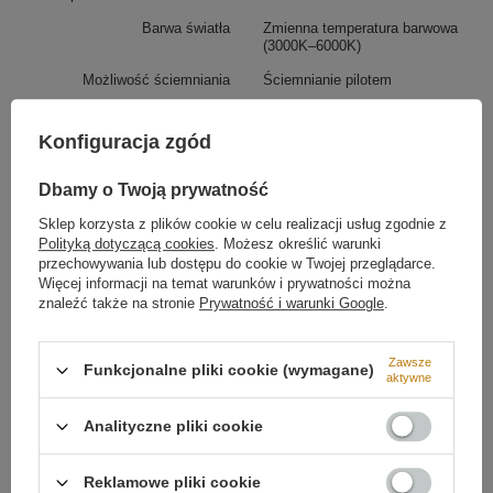
Barwa światła
Zmienna temperatura barwowa
(3000K–6000K)
Precyzyjne oświetlenie punktowe.
Możliwość ściemniania
Ściemnianie pilotem
Lampa LED LINE zapewnia skoncentrowane
oświetlenie punktowe, które doskonale sprawdza się
w różnych zastosowaniach. Jej liniowy kształt i
Konfiguracja zgód
kierunkowe światło skierowane w dół sprawiają, że
idealnie nadaje się do oświetlenia stołów, blatów
Dbamy o Twoją prywatność
roboczych, czy przestrzeni biurowych. Dzięki zmiennej
barwie światła, lampa może pełnić rolę zarówno
Sklep korzysta z plików cookie w celu realizacji usług zgodnie z
funkcjonalnego oświetlenia, jak i dekoracyjnego
Polityką dotyczącą cookies
. Możesz określić warunki
akcentu w każdym wnętrzu.
przechowywania lub dostępu do cookie w Twojej przeglądarce.
Więcej informacji na temat warunków i prywatności można
Napięcie wejściowe
230V
znaleźć także na stronie
Prywatność i warunki Google
.
Moc lampy
16W
Strumień świetlny
1200 lm
Zawsze
Funkcjonalne pliki cookie (wymagane)
aktywne
Klasa szczelności
IP20
Klasa efektywności
B
Analityczne pliki cookie
energetycznej
Ilość źródeł światła
1
Reklamowe pliki cookie