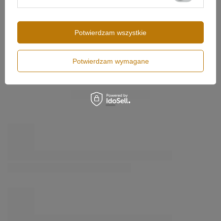
Pobierz instrukcję montażu
Led Line No.1
Więcej
DO POBRANIA
Potwierdzam wszystkie
Karta techniczna z informacją o bezpieczeństwie
Potwierdzam wymagane
Zmienna barwa światła – od ciepłej do zimnej.
Jedną z największych zalet lampy LED LINE jest
możliwość regulacji barwy światła w zakresie od
3000K do 6000K. Dzięki temu możesz dostosować
oświetlenie do indywidualnych potrzeb oraz pory dnia.
Wybierz ciepłe światło, aby stworzyć przytulną
atmosferę w salonie lub kuchni, lub zimniejsze, by
poprawić koncentrację w biurze czy przestrzeni
roboczej. To innowacyjne rozwiązanie pozwala na
pełną kontrolę nad nastrojem i funkcjonalnością