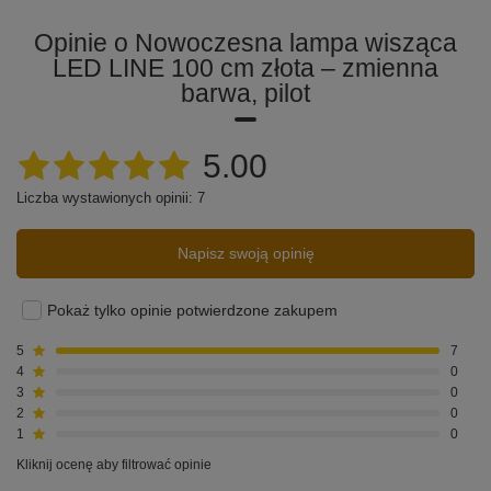
oświetleniem.
Lampa LED LINE została wyposażona w funkcję
Opinie o Nowoczesna lampa wisząca
zdalnego sterowania za pomocą dołączonego pilota.
LED LINE 100 cm złota – zmienna
Dzięki temu możesz wygodnie zmieniać natężenie i
barwa, pilot
temperaturę barwy światła, nie wstając z miejsca. Ta
funkcjonalność sprawia, że lampa staje się jeszcze
bardziej uniwersalna, zapewniając wygodę i
oszczędność czasu.
5.00
Liczba wystawionych opinii: 7
Napisz swoją opinię
Zmieniaj barwę światła lub ściemniaj i
Pokaż tylko opinie potwierdzone zakupem
rozjaśniaj lampę za pomocą dołączonego
designerskiego pilota.
5
7
4
0
3
0
2
0
1
0
Kliknij ocenę aby filtrować opinie