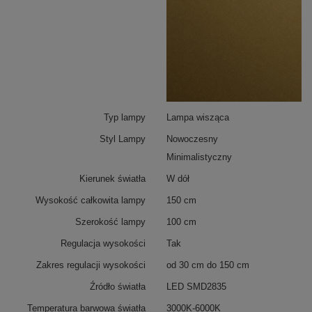
klasycznych wnętrzach. Dzięki szerokości 100 cm i
regulowanej wysokości zawieszenia, lampa może być
łatwo dopasowana do przestrzeni, niezależnie od
tego, czy jest to przestronny salon, funkcjonalna
kuchnia czy biuro.
Typ lampy
Lampa wisząca
Styl Lampy
Nowoczesny
Minimalistyczny
Kierunek światła
W dół
Wysokość całkowita lampy
150 cm
Szerokość lampy
100 cm
Regulacja wysokości
Tak
Zakres regulacji wysokości
od 30 cm do 150 cm
Źródło światła
LED SMD2835
Temperatura barwowa światła
3000K-6000K