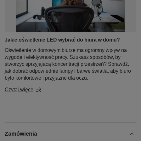
pilotem
to innowacyjny produkt, który zadowoli
każdego, kto szuka nowoczesnego oświetlenia z
możliwością pełnej regulacji barwy światła. Elegancki
design, wysokiej jakości materiały oraz
energooszczędna technologia LED sprawiają, że jest
to doskonały wybór do każdego wnętrza. Dzięki funkcji
zdalnego sterowania, lampa staje się wygodnym i
Jakie oświetlenie LED wybrać do biura w domu?
funkcjonalnym rozwiązaniem do każdego
Oświetlenie w domowym biurze ma ogromny wpływ na
pomieszczenia.
wygodę i efektywność pracy. Szukasz sposobów, by
Zamów teraz i wprowadź do swojego wnętrza
stworzyć sprzyjającą koncentracji przestrzeń? Sprawdź,
designerski akcent, który połączy estetykę z
jak dobrać odpowiednie lampy i barwę światła, aby biuro
nowoczesną funkcjonalnością!
było komfortowe i przyjazne dla oczu.
Czytaj więcej
Zamówienia