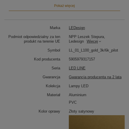
Pokaż więcej
Marka
LEDesign
Podmiot odpowiedzialny za ten
NPP Leszek Stepura,
produkt na terenie UE
Ledesign
Więcej
Symbol
LL_01_L100_gold_3k/6k_pilot
Kod producenta
5905979317157
Seria
LED LINE
Gwarancja
Gwarancja producenta na 2 lata
Kolekcja
Lampy LED
Nowoczesny design, który pasuje do każdego
Materiał
Aluminium
wnętrza.
PVC
Lampa LED LINE wyróżnia się minimalistycznym i
eleganckim designem, który harmonijnie wpisuje się w
Kolor oprawy
Złoty satynowy
różnorodne style aranżacyjne. Jej złota obudowa oraz
prosty, liniowy kształt sprawiają, że doskonale
komponuje się zarówno w nowoczesnych, jak i