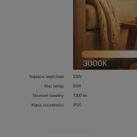
Napięcie wejściowe
230V
Moc lampy
83W
Strumień świetlny
7300 lm
Klasa szczelności
IP20