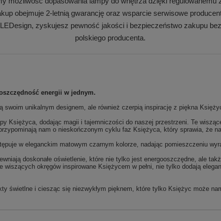
my możliwość dopasowania lampy do wnętrza dzięki regulowanemu z
kup obejmuje 2-letnią gwarancję oraz wsparcie serwisowe producen
 LEDesign, zyskujesz pewność jakości i bezpieczeństwo zakupu bez
polskiego producenta.
 oszczędność energii w jednym.
ją swoim unikalnym designem, ale również czerpią inspirację z piękna Księżyc
apy Księżyca, dodając magii i tajemniczości do naszej przestrzeni. Te wisząc
y przypominają nam o nieskończonym cyklu faz Księżyca, który sprawia, że na
stępuje w eleganckim matowym czarnym kolorze, nadając pomieszczeniu wyr
iają doskonałe oświetlenie, które nie tylko jest energooszczędne, ale takż
iszących okręgów inspirowane Księżycem w pełni, nie tylko dodają elegancj
ty świetlne i ciesząc się niezwykłym pięknem, które tylko Księżyc może na