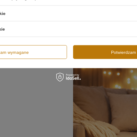
Wysokość całkowita lampy
200 cm
Szerokość lampy
100 cm
kie
Regulacja wysokości
Tak
kie
Źródło światła
LED SMD2835
Temperatura barwowa światła
3000K
Barwa światła
Biała ciepła 3000 kelwinów
Więcej
dzam wymagane
Potwierdzam 