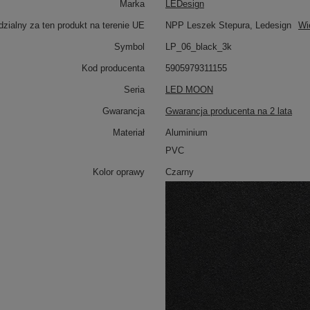
Marka
LEDesign
zialny za ten produkt na terenie UE
NPP Leszek Stepura, Ledesign
Wi
Symbol
LP_06_black_3k
Kod producenta
5905979311155
Seria
LED MOON
Gwarancja
Gwarancja producenta na 2 lata
Materiał
Aluminium
PVC
Kolor oprawy
Czarny