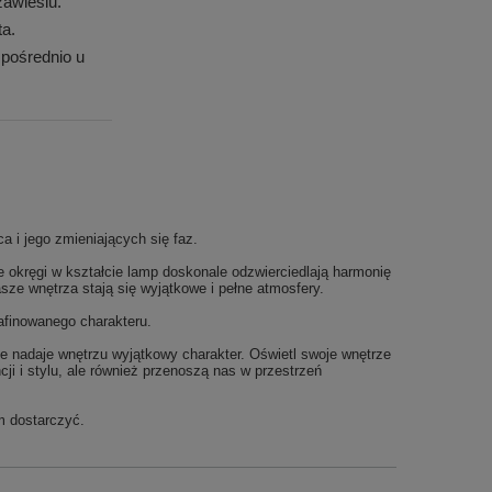
awiesiu.
ta.
pośrednio u
a i jego zmieniających się faz.
e okręgi w kształcie lamp doskonale odzwierciedlają harmonię
sze wnętrza stają się wyjątkowe i pełne atmosfery.
afinowanego charakteru.
e nadaje wnętrzu wyjątkowy charakter. Oświetl swoje wnętrze
i i stylu, ale również przenoszą nas w przestrzeń
m dostarczyć.