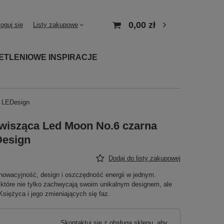
0,00 zł
loguj się
Listy zakupowe
ETLENIOWE INSPIRACJE
K LEDesign
wisząca Led Moon No.6 czarna
Design
Dodaj do listy zakupowej
owacyjność, design i oszczędność energii w jednym.
które nie tylko zachwycają swoim unikalnym designem, ale
Księżyca i jego zmieniających się faz.
Skontaktuj się z obsługą sklepu
, aby