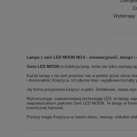
Oferuje
Za
Wybierając
Lampa z serii LED MOON NO.6
- innowacyjność, design i
Seria LED MOON
to kolekcja lamp, które nie tylko zachwyca
Każda lampa z tej serii przenosi nas w podróż przez różne et
i doskonałość Księżyca. Ich płynne linie i wyjątkowe kształt
Jej forma przypomina księżyc w pełni. Dodatkowo, lampa wy
Wykorzystując zaawansowaną technologię LED, te lampy zapewn
niepowtarzalnym pięknem Serii LED MOON. Te lampy w formie w
kosmicznej harmonii.
Przeżyj magię Księżyca w swoim domu, tworząc unikalne efek