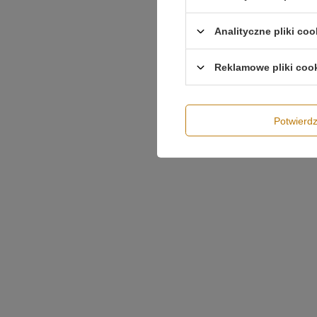
Analityczne pliki coo
Reklamowe pliki coo
Potwier