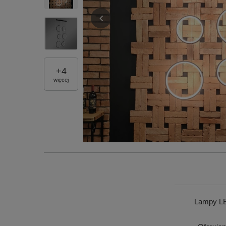
+
4
więcej
Lampy LE