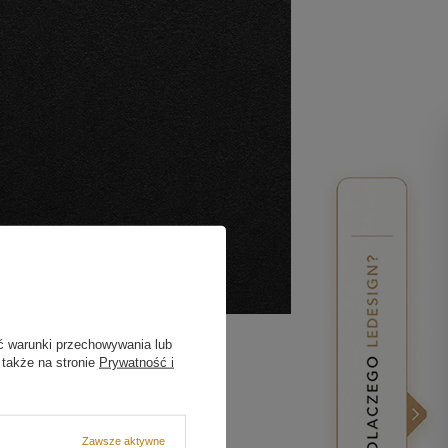
ć warunki przechowywania lub
 także na stronie
Prywatność i
Zawsze aktywne