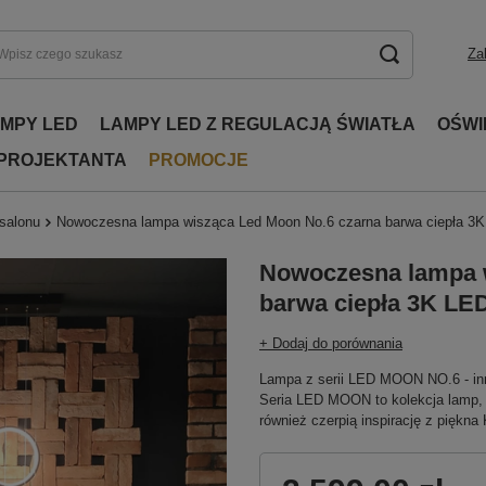
Za
AMPY LED
LAMPY LED Z REGULACJĄ ŚWIATŁA
OŚWI
 PROJEKTANTA
PROMOCJE
 salonu
Nowoczesna lampa wisząca Led Moon No.6 czarna barwa ciepła 3
Nowoczesna lampa 
barwa ciepła 3K LE
+ Dodaj do porównania
Lampa z serii LED MOON NO.6 - inn
Seria LED MOON to kolekcja lamp, 
również czerpią inspirację z piękna 