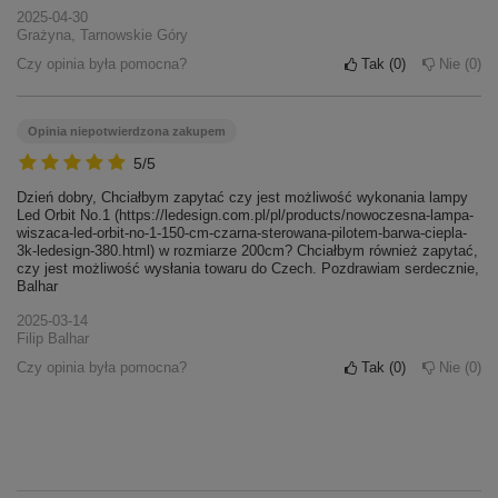
2025-04-30
Grażyna, Tarnowskie Góry
Czy opinia była pomocna?
Tak
0
Nie
0
Opinia niepotwierdzona zakupem
5/5
Dzień dobry, Chciałbym zapytać czy jest możliwość wykonania lampy
Led Orbit No.1 (https://ledesign.com.pl/pl/products/nowoczesna-lampa-
wiszaca-led-orbit-no-1-150-cm-czarna-sterowana-pilotem-barwa-ciepla-
3k-ledesign-380.html) w rozmiarze 200cm? Chciałbym również zapytać,
czy jest możliwość wysłania towaru do Czech. Pozdrawiam serdecznie,
Balhar
2025-03-14
Filip Balhar
Czy opinia była pomocna?
Tak
0
Nie
0