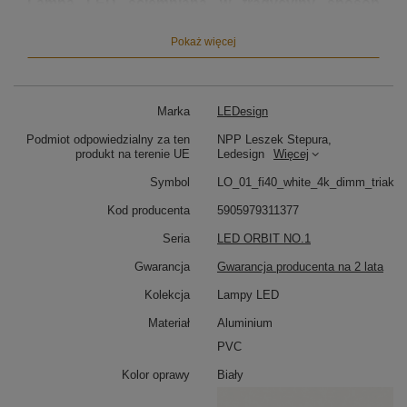
Lampa LED ściemniana w tradycyjny sposób
(ściemniacz ścienny)
Pokaż więcej
Model ten jest kompatybilny ze
ściemniaczami
ściennymi typu triak
, dzięki czemu możliwe jest
płynne dopasowanie jasności światła bez użycia pilota
czy aplikacji. To funkcjonalne rozwiązanie dla osób,
Marka
LEDesign
które cenią prostotę i wygodę sterowania z
klasycznego włącznika ze ściemniaczem.
Podmiot odpowiedzialny za ten
NPP Leszek Stepura,
produkt na terenie UE
Ledesign
Więcej
Idealna lampa LED nad stół i do nowoczesnych
Symbol
LO_01_fi40_white_4k_dimm_triak
wnętrz
Kod producenta
5905979311377
Dzięki uniwersalnej formie i wykończeniu w białym
macie, lampa Orbit No.1 świetnie odnajduje się w
Seria
LED ORBIT NO.1
nowoczesnych, jasnych i ponadczasowych
aranżacjach. Sprawdzi się jako:
Gwarancja
Gwarancja producenta na 2 lata
Lampa LED nad stół do jadalni
Kolekcja
Lampy LED
Lampa wisząca do kuchni nad wyspę
Materiał
Aluminium
Lampa sufitowa do salonu lub pokoju
dziennego
PVC
Kolor oprawy
Biały
Wysoka jakość wykonania i energooszczędna
technologia