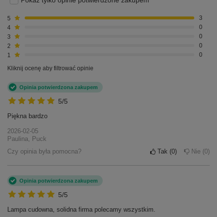
Pokaż tylko opinie potwierdzone zakupem
5
3
4
0
3
0
2
0
1
0
Kliknij ocenę aby filtrować opinie
Opinia potwierdzona zakupem
5/5
Piękna bardzo
2026-02-05
Paulina, Puck
Czy opinia była pomocna?
Tak
0
Nie
0
Opinia potwierdzona zakupem
5/5
Lampa cudowna, solidna firma polecamy wszystkim.