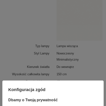
W lampie zastosowano wysokiej klasy taśmę LED
SMD2835, która gwarantuje równomierne,
rozproszone światło oraz długą żywotność i niski
pobór mocy. Całość została precyzyjnie wykonana z
dbałością o detale – zarówno wizualne, jak i
techniczne.
Typ lampy
Lampa wisząca
Styl Lampy
Nowoczesny
Minimalistyczny
Kierunek światła
Do wewnątrz
Wysokość całkowita lampy
150 cm
Szerokość lampy
40 cm
Regulacja wysokości
Tak
Konfiguracja zgód
Zakres regulacji wysokości
od 30 cm do 150 cm
Dbamy o Twoją prywatność
Źródło światła
LED SMD2835