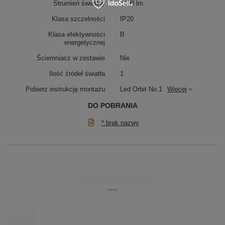
Strumień świetlny
1400 lm
Klasa szczelności
IP20
Klasa efektywności
B
energetycznej
Ściemniacz w zestawie
Nie
Ilość źródeł światła
1
Pobierz instrukcję montażu
Led Orbit No.1
Więcej
DO POBRANIA
* brak nazwy