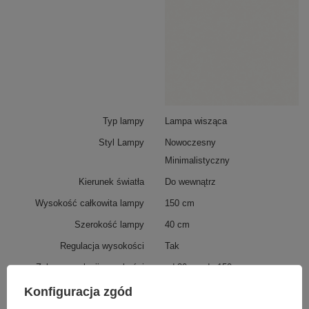
można łatwo regulować, co pozwala dostosować ją do
każdego wnętrza – zarówno w niższych, jak i wysokich
pomieszczeniach.
Sterowanie światłem za pomocą dołączonego
pilota
Typ lampy
Lampa wisząca
Styl Lampy
Nowoczesny
Minimalistyczny
Kierunek światła
Do wewnątrz
Wysokość całkowita lampy
150 cm
Szerokość lampy
40 cm
Regulacja wysokości
Tak
Zakres regulacji wysokości
od 30 cm do 150 cm
Źródło światła
LED SMD2835
Konfiguracja zgód