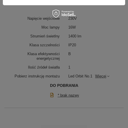
Napięcie wejściowe
230V
Moc lampy
16W
Strumień świetlny
1400 lm
Klasa szczelności
IP20
Klasa efektywności
B
energetycznej
Podsumowanie
Ilość źródeł światła
1
Pobierz instrukcję montażu
Led Orbit No.1
Więcej
Orbit No.1 40 cm to
lampa ring LED z barwą
neutralną
, która łączy minimalistyczny styl z
DO POBRANIA
maksymalną funkcjonalnością. Dzięki neutralnemu
światłu 4000K idealnie sprawdzi się jako
* brak nazwy
nowoczesna lampa sufitowa
do jadalni, kuchni lub
salonu.