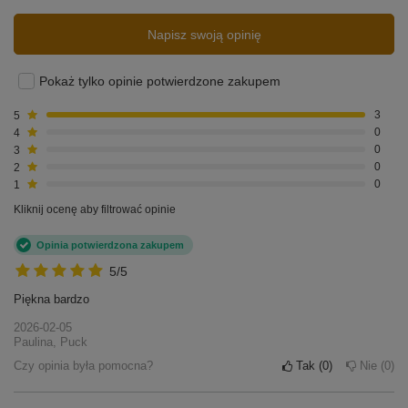
Napisz swoją opinię
Pokaż tylko opinie potwierdzone zakupem
5
3
4
0
3
0
2
0
1
0
Kliknij ocenę aby filtrować opinie
Opinia potwierdzona zakupem
5/5
Piękna bardzo
2026-02-05
Paulina, Puck
Czy opinia była pomocna?
Tak
0
Nie
0