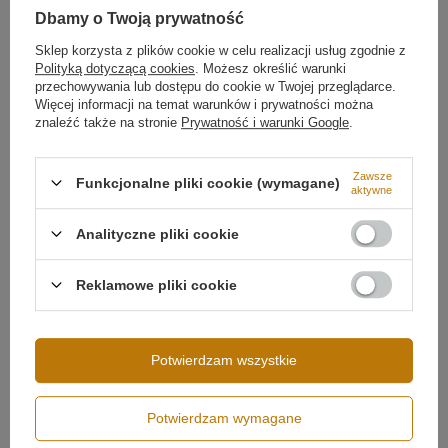
Temperatura barwowa światła
4000K
Dbamy o Twoją prywatność
Dlaczego warto wybrać lampę Orbit No.1 40 cm?
Barwa światła
Biała neutralna 4000
kelwinów
Więcej
Sklep korzysta z plików cookie w celu realizacji usług zgodnie z
✔
Lampa ring LED
– nowoczesna i dekoracyjna
Polityką dotyczącą cookies
. Możesz określić warunki
forma
przechowywania lub dostępu do cookie w Twojej przeglądarce.
✔
Światło neutralne (4000K)
– idealne do pracy,
Więcej informacji na temat warunków i prywatności można
gotowania i codziennych czynności
znaleźć także na stronie
Prywatność i warunki Google
.
✔ Możliwość ściemniania światła pilotem
✔
Lampa LED nad stół, do kuchni lub salonu
✔ Energooszczędna technologia LED – niskie zużycie
Zawsze
Funkcjonalne pliki cookie (wymagane)
energii
aktywne
✔ Regulowana wysokość zawieszenia
✔
Precyzyjne wykonanie i wysokiej jakości
Analityczne pliki cookie
komponenty
Reklamowe pliki cookie
Możliwość ściemniania
Ściemnianie pilotem
Potwierdzam wszystkie
Potwierdzam wymagane