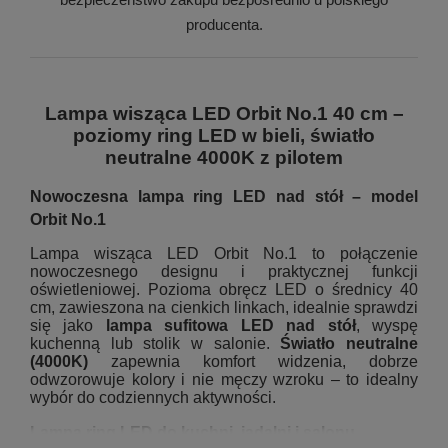
producenta.
Lampa wisząca LED Orbit No.1 40 cm –
poziomy ring LED w bieli, światło
neutralne 4000K z pilotem
Nowoczesna lampa ring LED nad stół – model
Orbit No.1
Lampa wisząca LED Orbit No.1 to połączenie
nowoczesnego designu i praktycznej funkcji
oświetleniowej. Pozioma obręcz LED o średnicy 40
cm, zawieszona na cienkich linkach, idealnie sprawdzi
się jako
lampa sufitowa LED nad stół
, wyspę
kuchenną lub stolik w salonie.
Światło neutralne
(4000K)
zapewnia komfort widzenia, dobrze
odwzorowuje kolory i nie męczy wzroku – to idealny
wybór do codziennych aktywności.
Lampa ring LED do kuchni, jadalni i salonu