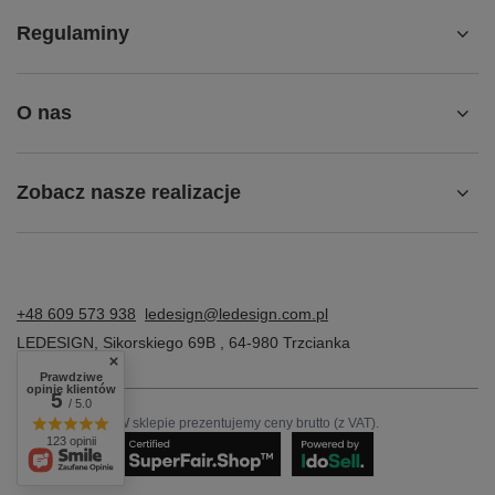
Regulaminy
O nas
Zobacz nasze realizacje
+48 609 573 938
ledesign@ledesign.com.pl
LEDESIGN
,
Sikorskiego 69B
,
64-980
Trzcianka
Prawdziwe
opinie klientów
5
/ 5.0
W sklepie prezentujemy ceny brutto (z VAT).
123 opinii