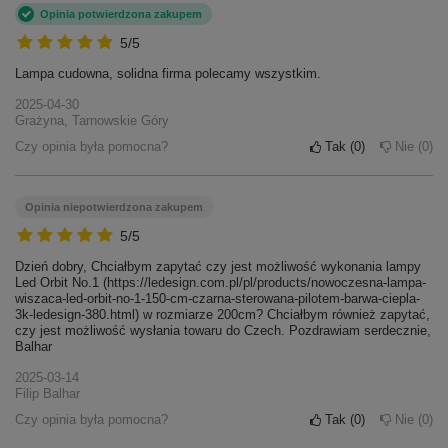
Opinia potwierdzona zakupem
5/5
Lampa cudowna, solidna firma polecamy wszystkim.
2025-04-30
Grażyna, Tarnowskie Góry
Czy opinia była pomocna?
Tak
0
Nie
0
Opinia niepotwierdzona zakupem
5/5
Dzień dobry, Chciałbym zapytać czy jest możliwość wykonania lampy
Led Orbit No.1 (https://ledesign.com.pl/pl/products/nowoczesna-lampa-
wiszaca-led-orbit-no-1-150-cm-czarna-sterowana-pilotem-barwa-ciepla-
3k-ledesign-380.html) w rozmiarze 200cm? Chciałbym również zapytać,
czy jest możliwość wysłania towaru do Czech. Pozdrawiam serdecznie,
Balhar
2025-03-14
Filip Balhar
Czy opinia była pomocna?
Tak
0
Nie
0