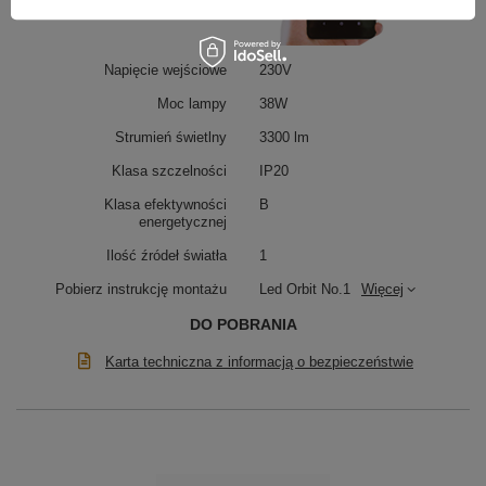
Napięcie wejściowe
230V
Moc lampy
38W
Strumień świetlny
3300 lm
Klasa szczelności
IP20
Klasa efektywności
B
energetycznej
Ilość źródeł światła
1
Pobierz instrukcję montażu
Led Orbit No.1
Więcej
DO POBRANIA
Karta techniczna z informacją o bezpieczeństwie