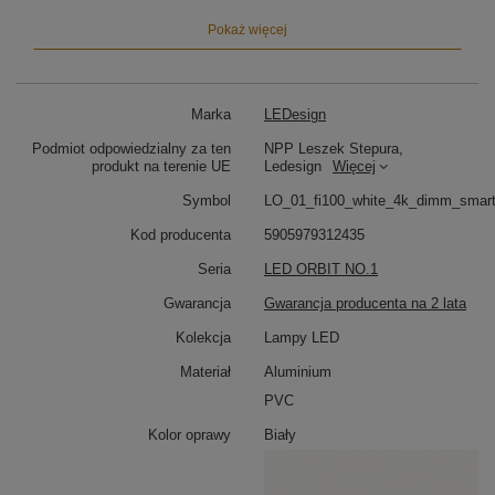
Dzięki aplikacjom
Tuya i Smart Life
(Android / iOS),
zyskujesz zdalną kontrolę nad oświetleniem z
Pokaż więcej
poziomu telefonu:
Włączanie i wyłączanie światła
Płynne ściemnianie i rozjaśnianie
Marka
LEDesign
Tworzenie scen i harmonogramów
Sterowanie głosowe z Alexa i Google Assistant
Podmiot odpowiedzialny za ten
NPP Leszek Stepura,
produkt na terenie UE
Ledesign
Więcej
Lampa LED do dużych wnętrz
Symbol
LO_01_fi100_white_4k_dimm_smar
Dzięki średnicy 100 cm, Orbit No.1 Smart świetnie
sprawdzi się jako:
Kod producenta
5905979312435
Seria
LED ORBIT NO.1
Lampa LED nad duży stół
– imponujący efekt
wizualny i funkcjonalność
Gwarancja
Gwarancja producenta na 2 lata
Lampa sufitowa do otwartej kuchni
–
ponadczasowy styl i technologia
Kolekcja
Lampy LED
Lampa do przestronnego salonu
–
dekoracyjny punkt świetlny
Materiał
Aluminium
PVC
Technologia LED i komfort użytkowania
Kolor oprawy
Biały
Taśma LED SMD2835 emituje
neutralne światło
4000K
, które zapewnia komfortową widoczność i
naturalne odwzorowanie kolorów. Lampa cechuje się