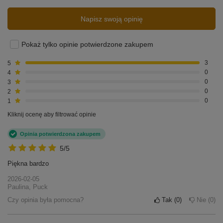
Napisz swoją opinię
Pokaż tylko opinie potwierdzone zakupem
5
3
4
0
3
0
2
0
1
0
Kliknij ocenę aby filtrować opinie
Opinia potwierdzona zakupem
5/5
Piękna bardzo
2026-02-05
Paulina, Puck
Czy opinia była pomocna?
Tak
0
Nie
0