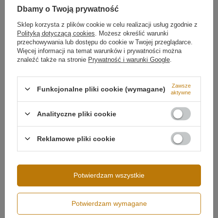
Temperatura barwowa światła
4000K
Dbamy o Twoją prywatność
Barwa światła
Biała neutralna 4000
kelwinów
Więcej
Sklep korzysta z plików cookie w celu realizacji usług zgodnie z
Dlaczego warto wybrać Orbit No.1 Smart 100 cm?
Polityką dotyczącą cookies
. Możesz określić warunki
przechowywania lub dostępu do cookie w Twojej przeglądarce.
✔ Duża średnica – 100 cm dla przestronnych wnętrz
Więcej informacji na temat warunków i prywatności można
✔ Sterowanie przez Tuya i Smart Life
znaleźć także na stronie
Prywatność i warunki Google
.
✔ Ściemnianie i ustawienia harmonogramów
✔ Barwa światła 4000K – funkcjonalność i naturalność
✔ Nowoczesny design i matowa biel
Zawsze
Funkcjonalne pliki cookie (wymagane)
✔ Technologia LED SMD2835 – energooszczędność i
aktywne
trwałość
Analityczne pliki cookie
Podsumowanie
Orbit No.1 Smart 100 cm to
duża lampa ring LED
do
Reklamowe pliki cookie
wnętrz, które wymagają stylowego i technologicznie
zaawansowanego oświetlenia. Zdalne sterowanie,
Możliwość ściemniania
Ściemnianie aplikacją (Tuya)
neutralne światło i wysoka jakość wykonania czynią ją
idealnym wyborem do salonu, kuchni i jadalni.
Potwierdzam wszystkie
Potwierdzam wymagane