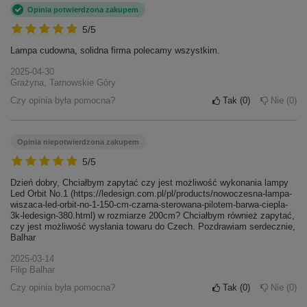
Opinia potwierdzona zakupem
5/5
Lampa cudowna, solidna firma polecamy wszystkim.
2025-04-30
Grażyna, Tarnowskie Góry
Czy opinia była pomocna?
Tak
0
Nie
0
Opinia niepotwierdzona zakupem
5/5
Dzień dobry, Chciałbym zapytać czy jest możliwość wykonania lampy
Led Orbit No.1 (https://ledesign.com.pl/pl/products/nowoczesna-lampa-
wiszaca-led-orbit-no-1-150-cm-czarna-sterowana-pilotem-barwa-ciepla-
3k-ledesign-380.html) w rozmiarze 200cm? Chciałbym również zapytać,
czy jest możliwość wysłania towaru do Czech. Pozdrawiam serdecznie,
Balhar
2025-03-14
Filip Balhar
Czy opinia była pomocna?
Tak
0
Nie
0