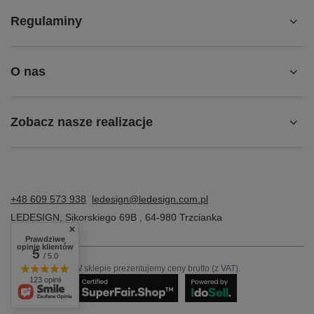
Regulaminy
O nas
Zobacz nasze realizacje
+48 609 573 938
ledesign@ledesign.com.pl
LEDESIGN
,
Sikorskiego 69B
,
64-980
Trzcianka
Prawdziwe
opinie klientów
5
/ 5.0
W sklepie prezentujemy ceny brutto (z VAT).
123 opinii