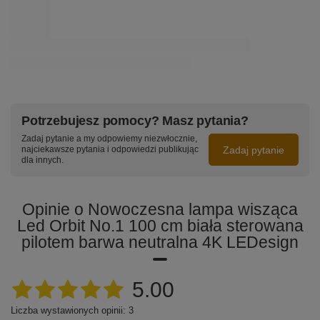
999,00 zł
/
szt.
Nowoczesna lampa wisząca Led Ellipse No.2 złota 3K
LEDesign
699,00 zł
/
szt.
Nowoczesna lampa wisząca Led Geometrik 2 40 cm złota
smart barwa ciepła 3K LEDesign
1 219,00 zł
/
szt.
Potrzebujesz pomocy? Masz pytania?
Zadaj pytanie a my odpowiemy niezwłocznie,
Zadaj pytanie
najciekawsze pytania i odpowiedzi publikując
dla innych.
Opinie o Nowoczesna lampa wisząca
Led Orbit No.1 100 cm biała sterowana
pilotem barwa neutralna 4K LEDesign