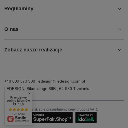
Konto
Regulaminy
O nas
Zobacz nasze realizacje
Prawdziwe
+48 609 573 938
ledesign@ledesign.com.pl
opinie klientów
5
/ 5.0
LEDESIGN
,
Sikorskiego 69B
,
64-980
Trzcianka
123 opinii
W sklepie prezentujemy ceny brutto (z VAT).