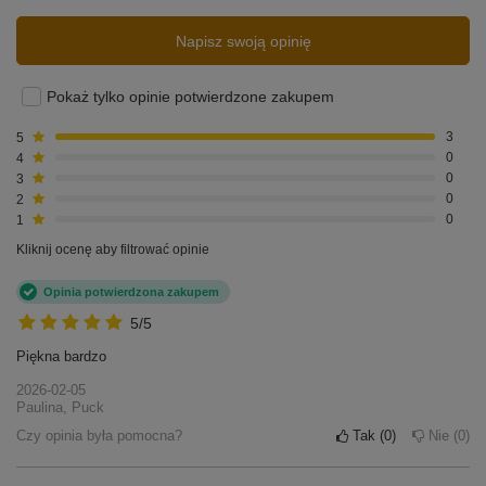
5.00
Liczba wystawionych opinii: 3
Napisz swoją opinię
Pokaż tylko opinie potwierdzone zakupem
5
3
4
0
3
0
2
0
1
0
Kliknij ocenę aby filtrować opinie
Opinia potwierdzona zakupem
5/5
Piękna bardzo
2026-02-05
Paulina, Puck