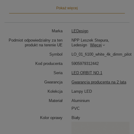
jako:
Pokaż więcej
Lampa LED nad bardzo duży stół
– eleganckie
i równomierne światło
Lampa sufitowa do przestronnej kuchni
–
idealna nad wyspę
Marka
LEDesign
Główne oświetlenie do salonu
– nowoczesny
akcent świetlny
Podmiot odpowiedzialny za ten
NPP Leszek Stepura,
produkt na terenie UE
Ledesign
Więcej
Ściemnianie pilotem – wygoda i kontrola
Symbol
LO_01_fi100_white_4k_dimm_pilot
Sterowanie pilotem umożliwia łatwą regulację jasności
bez konieczności stosowania aplikacji. Funkcja
Kod producenta
5905979312442
płynnego ściemniania
pozwala dostosować światło
Seria
LED ORBIT NO.1
do różnych potrzeb – od pracy przy stole po relaks
wieczorem.
Gwarancja
Gwarancja producenta na 2 lata
Design i elastyczność montażu
Kolekcja
Lampy LED
Minimalistyczna forma i
białe matowe wykończenie
Materiał
Aluminium
czynią Orbit No.1 100 cm lampą pasującą do stylu
PVC
nowoczesnego, loftowego i skandynawskiego.
Regulowana wysokość zawieszenia
pozwala
Kolor oprawy
Biały
dopasować ją do wnętrz o różnej wysokości.