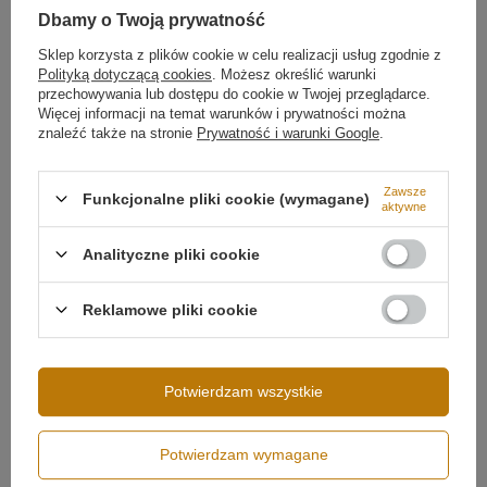
Temperatura barwowa światła
4000K
✔ Barwa światła 4000K – naturalna i funkcjonalna
Dbamy o Twoją prywatność
✔ Sterowanie pilotem – bezprzewodowa regulacja
Barwa światła
Biała neutralna 4000
jasności
kelwinów
Więcej
Sklep korzysta z plików cookie w celu realizacji usług zgodnie z
✔ Technologia LED SMD2835 – energooszczędność i
Polityką dotyczącą cookies
. Możesz określić warunki
trwałość
przechowywania lub dostępu do cookie w Twojej przeglądarce.
✔ Regulowana wysokość zawieszenia
Więcej informacji na temat warunków i prywatności można
✔ Elegancki design w matowej bieli
znaleźć także na stronie
Prywatność i warunki Google
.
Zawsze
Funkcjonalne pliki cookie (wymagane)
aktywne
Analityczne pliki cookie
Reklamowe pliki cookie
Możliwość ściemniania
Ściemnianie pilotem
Potwierdzam wszystkie
Potwierdzam wymagane