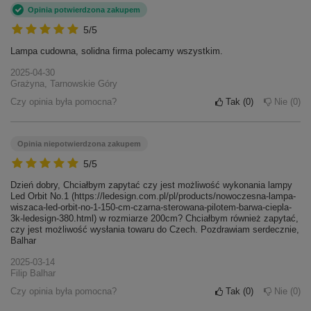
Czy opinia była pomocna?
Tak
0
Nie
0
Opinia potwierdzona zakupem
5/5
Lampa cudowna, solidna firma polecamy wszystkim.
2025-04-30
Grażyna, Tarnowskie Góry
Czy opinia była pomocna?
Tak
0
Nie
0
Opinia niepotwierdzona zakupem
5/5
Dzień dobry, Chciałbym zapytać czy jest możliwość wykonania lampy
Led Orbit No.1 (https://ledesign.com.pl/pl/products/nowoczesna-lampa-
wiszaca-led-orbit-no-1-150-cm-czarna-sterowana-pilotem-barwa-ciepla-
3k-ledesign-380.html) w rozmiarze 200cm? Chciałbym również zapytać,
czy jest możliwość wysłania towaru do Czech. Pozdrawiam serdecznie,
Balhar
2025-03-14