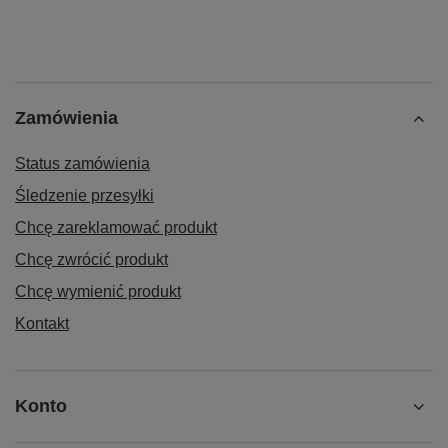
Filip Balhar
Czy opinia była pomocna?
Tak
0
Nie
0
Zamówienia
Status zamówienia
Śledzenie przesyłki
Chcę zareklamować produkt
Chcę zwrócić produkt
Chcę wymienić produkt
Kontakt