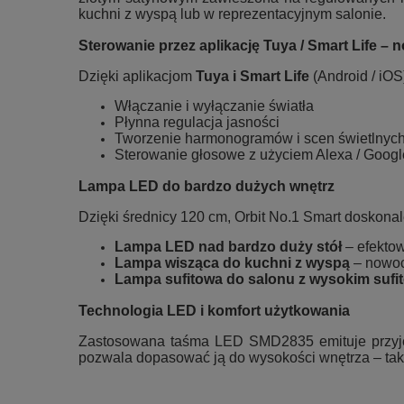
kuchni z wyspą lub w reprezentacyjnym salonie.
Sterowanie przez aplikację Tuya / Smart Life 
Dzięki aplikacjom
Tuya i Smart Life
(Android / iO
Włączanie i wyłączanie światła
Płynna regulacja jasności
Tworzenie harmonogramów i scen świetlnyc
Sterowanie głosowe z użyciem Alexa / Googl
Lampa LED do bardzo dużych wnętrz
Dzięki średnicy 120 cm, Orbit No.1 Smart doskonal
Lampa LED nad bardzo duży stół
– efektow
Lampa wisząca do kuchni z wyspą
– nowoc
Lampa sufitowa do salonu z wysokim sufi
Technologia LED i komfort użytkowania
Zastosowana taśma LED SMD2835 emituje przyje
pozwala dopasować ją do wysokości wnętrza – tak