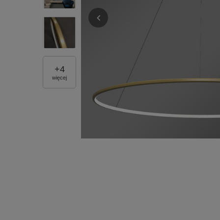
+
4
więcej