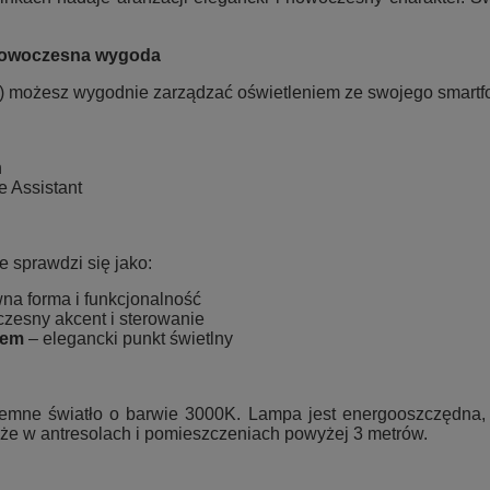
– nowoczesna wygoda
S) możesz wygodnie zarządzać oświetleniem ze swojego smartf
h
e Assistant
e sprawdzi się jako:
na forma i funkcjonalność
zesny akcent i sterowanie
tem
– elegancki punkt świetlny
mne światło o barwie 3000K. Lampa jest energooszczędna,
że w antresolach i pomieszczeniach powyżej 3 metrów.