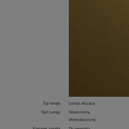
Typ lampy
Lampa wisząca
Styl Lampy
Nowoczesny
Minimalistyczny
Kierunek światła
Do wewnątrz