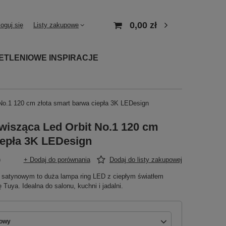
0,00 zł
loguj się
Listy zakupowe
ETLENIOWE INSPIRACJE
o.1 120 cm złota smart barwa ciepła 3K LEDesign
isząca Led Orbit No.1 120 cm
iepła 3K LEDesign
)
+ Dodaj do porównania
Dodaj do listy zakupowej
m satynowym to duża lampa ring LED z ciepłym światłem
 Tuya. Idealna do salonu, kuchni i jadalni.
nowy