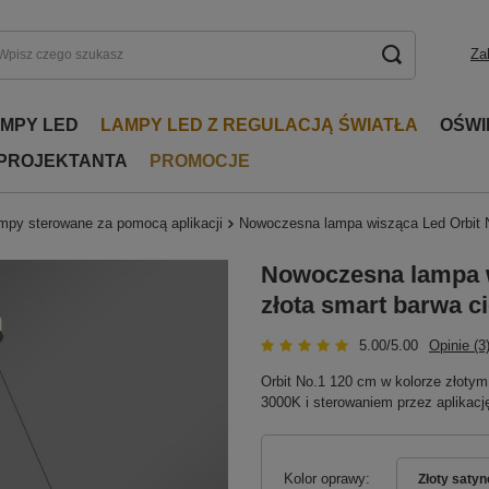
Za
AMPY LED
LAMPY LED Z REGULACJĄ ŚWIATŁA
OŚWI
 PROJEKTANTA
PROMOCJE
mpy sterowane za pomocą aplikacji
Nowoczesna lampa wisząca Led Orbit N
Nowoczesna lampa w
złota smart barwa c
5.00/5.00
Opinie (3
Orbit No.1 120 cm w kolorze złoty
3000K i sterowaniem przez aplikację
Kolor oprawy
Złoty saty