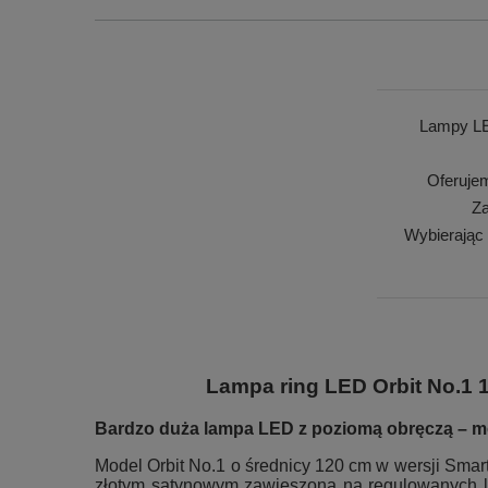
Lampy LE
Oferuje
Za
Wybierając
Lampa ring LED Orbit No.1 1
Bardzo duża lampa LED z poziomą obręczą – mo
Model Orbit No.1 o średnicy 120 cm w wersji Smar
złotym satynowym zawieszona na regulowanych lin