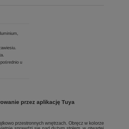
luminium,
awiesiu.
ta.
pośrednio u
rowanie przez aplikację Tuya
ątkowo przestronnych wnętrzach. Obręcz w kolorze
ietnie sprawdzi się nad dużym stołem, w otwartej