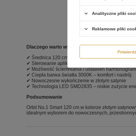
Analityczne pliki coo
Reklamowe pliki coo
Dlaczego warto wybrać Orbit No.1 Smart 120 c
Potwier
✔ Średnica 120 cm – idealna do dużych przestrzen
✔ Sterowanie aplikacją Tuya i Smart Life
✔ Możliwość ściemniania i ustawień harmonogra
✔ Ciepła barwa światła 3000K – komfort i nastrój
✔ Nowoczesne wykończenie w złotym satynie
✔ Technologia LED SMD2835 – niskie zużycie ener
Podsumowanie
Orbit No.1 Smart 120 cm w kolorze złotym satyno
idealnym wyborem do nowoczesnych, przestronnyc