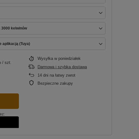
a 3000 kelwinów
 aplikacją (Tuya)
Wysyłka
w poniedziałek
o
/
szt.
Darmowa i szybka dostawa
14
dni na łatwy zwrot
Bezpieczne zakupy
ez: