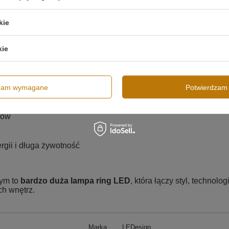
kie
kie
m?
dzam wymagane
Potwierdzam 
i
mów
gii i długa żywotność
wym to
bardzo duża lampa ring LED
, która łączy styl, technolo
h wnętrz.
Marka
LEDesign