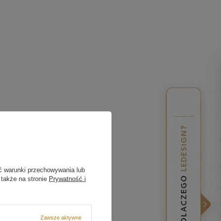
ć warunki przechowywania lub
 także na stronie
Prywatność i
Zawsze aktywne