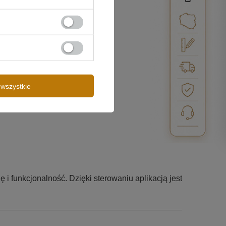
wszystkie
gię i funkcjonalność. Dzięki sterowaniu aplikacją jest