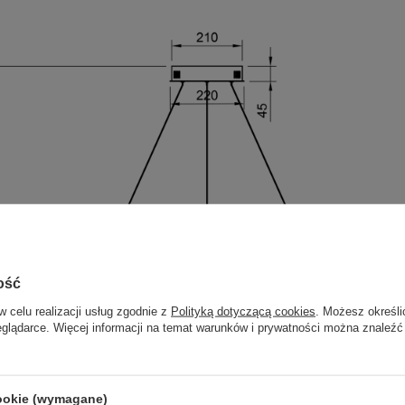
ość
w celu realizacji usług zgodnie z
Polityką dotyczącą cookies
. Możesz określi
eglądarce. Więcej informacji na temat warunków i prywatności można znaleźć
cookie (wymagane)