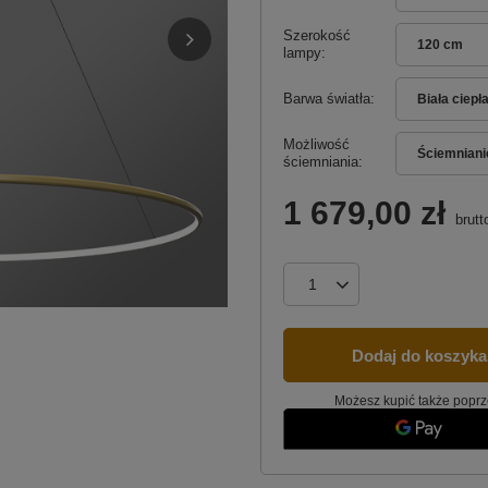
Szerokość
120 cm
lampy
Barwa światła
Biała ciepł
Możliwość
Ściemnianie
ściemniania
1 679,00 zł
brutt
Dodaj do koszyka
Możesz kupić także poprz