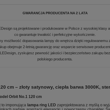
GWARANCJA PRODUCENTA NA 2 LATA
Design są projektowane i produkowane w Polsce z wysokiej klasy a
co gwarantuje trwałość i perfekcyjne wykończenie.
my możliwość dopasowania lampy do wnętrza dzięki regulowanemu z
kup obejmuje 2-letnią gwarancję oraz wsparcie serwisowe producen
 LEDesign, zyskujesz pewność jakości i bezpieczeństwo zakupu bez
polskiego producenta.
20 cm – złoty satynowy, ciepła barwa 3000K, ste
del Orbit No.1 120 cm
t to imponująca
lampa ring LED
zaprojektowana z myślą o wyj
kach nadaje aranżacji elegancki i nowoczesny charakter. Św