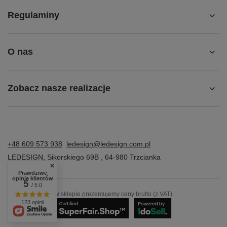
Regulaminy
O nas
Zobacz nasze realizacje
+48 609 573 938
ledesign@ledesign.com.pl
LEDESIGN
,
Sikorskiego 69B
,
64-980
Trzcianka
Prawdziwe
opinie klientów
5
/ 5.0
W sklepie prezentujemy ceny brutto (z VAT).
123 opinii