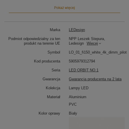
Dzięki imponującej średnicy 150 cm, Orbit No.1
Pokaż więcej
sprawdzi się jako:
Lampa LED nad bardzo duży stół
–
równomierne i mocne oświetlenie
Marka
LEDesign
Lampa sufitowa do kuchni z wyspą
–
nowoczesny design i funkcjonalność
Podmiot odpowiedzialny za ten
NPP Leszek Stepura,
Oświetlenie główne do salonu z wysokim
produkt na terenie UE
Ledesign
Więcej
sufitem
– stylowy punkt centralny
Symbol
LO_01_fi150_white_4k_dimm_pilot
Ściemnianie pilotem – komfort i funkcja
Kod producenta
5905979312794
Sterowanie za pomocą dołączonego pilota umożliwia
Seria
LED ORBIT NO.1
płynne ściemnianie światła w zależności od pory dnia i
potrzeb. To wygodne rozwiązanie bez aplikacji –
Gwarancja
Gwarancja producenta na 2 lata
wystarczy jeden przycisk, by dostosować nastrój w
pomieszczeniu.
Kolekcja
Lampy LED
Materiał
Aluminium
Design i dopasowanie do przestrzeni
PVC
Minimalistyczna forma i
białe matowe wykończenie
pasują do wnętrz w stylu nowoczesnym,
Kolor oprawy
Biały
skandynawskim i eleganckim.
Możliwość regulacji
wysokości zawieszenia
pozwala dostosować lampę
do wysokich pomieszczeń i antresoli.