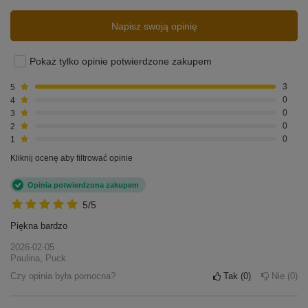
Napisz swoją opinię
Pokaż tylko opinie potwierdzone zakupem
5
3
4
0
3
0
2
0
1
0
Kliknij ocenę aby filtrować opinie
Opinia potwierdzona zakupem
5/5
Piękna bardzo
2026-02-05
Paulina, Puck
Czy opinia była pomocna?
Tak
0
Nie
0