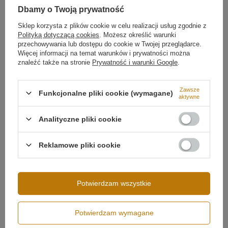
Temperatura barwowa światła
4000K
Dbamy o Twoją prywatność
✔ Średnica 150 cm – idealna do bardzo dużych i
Barwa światła
Biała neutralna 4000
wysokich wnętrz
kelwinów
Więcej
Sklep korzysta z plików cookie w celu realizacji usług zgodnie z
✔ Barwa światła 4000K – neutralna i funkcjonalna
Polityką dotyczącą cookies
. Możesz określić warunki
✔ Sterowanie pilotem – intuicyjna regulacja jasności
przechowywania lub dostępu do cookie w Twojej przeglądarce.
✔ Technologia LED SMD2835 – niskie zużycie energii
Więcej informacji na temat warunków i prywatności można
✔ Regulowana wysokość zawieszenia
znaleźć także na stronie
Prywatność i warunki Google
.
✔ Nowoczesny design w matowej bieli
Zawsze
Funkcjonalne pliki cookie (wymagane)
aktywne
Analityczne pliki cookie
Reklamowe pliki cookie
Możliwość ściemniania
Ściemnianie pilotem
Potwierdzam wszystkie
Potwierdzam wymagane