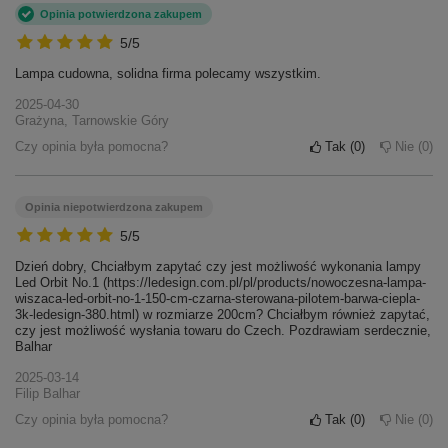
Opinia potwierdzona zakupem
5/5
Lampa cudowna, solidna firma polecamy wszystkim.
2025-04-30
Grażyna, Tarnowskie Góry
Czy opinia była pomocna?
Tak
0
Nie
0
Opinia niepotwierdzona zakupem
5/5
Dzień dobry, Chciałbym zapytać czy jest możliwość wykonania lampy
Led Orbit No.1 (https://ledesign.com.pl/pl/products/nowoczesna-lampa-
wiszaca-led-orbit-no-1-150-cm-czarna-sterowana-pilotem-barwa-ciepla-
3k-ledesign-380.html) w rozmiarze 200cm? Chciałbym również zapytać,
czy jest możliwość wysłania towaru do Czech. Pozdrawiam serdecznie,
Balhar
2025-03-14
Filip Balhar
Czy opinia była pomocna?
Tak
0
Nie
0