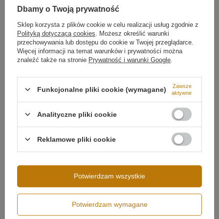
Temperatura barwowa światła
3000K
Dbamy o Twoją prywatność
Barwa światła
Biała ciepła 3000
kelwinów
Więcej
Sklep korzysta z plików cookie w celu realizacji usług zgodnie z
Dlaczego warto wybrać Orbit No.1 Smart 150 cm?
Polityką dotyczącą cookies
. Możesz określić warunki
przechowywania lub dostępu do cookie w Twojej przeglądarce.
✔ Średnica 150 cm – do największych wnętrz
Więcej informacji na temat warunków i prywatności można
✔ Sterowanie aplikacją Tuya i Smart Life
znaleźć także na stronie
Prywatność i warunki Google
.
✔ Możliwość ściemniania i tworzenia scen
✔ Ciepła barwa światła 3000K
✔ Nowoczesny, minimalistyczny design
Zawsze
Funkcjonalne pliki cookie (wymagane)
✔ Matowa czerń – ponadczasowa elegancja
aktywne
✔ Technologia LED SMD2835 – trwałość i
energooszczędność
Analityczne pliki cookie
Podsumowanie
Reklamowe pliki cookie
Orbit No.1 Smart 150 cm to
bardzo duża lampa ring
LED
w kolorze matowej czerni, z ciepłą barwą światła
Możliwość ściemniania
Ściemnianie aplikacją (Tuya)
3000K i nowoczesnym sterowaniem przez aplikację
Tuya. Idealna do wyjątkowo przestronnych wnętrz –
Potwierdzam wszystkie
kuchni z wyspą, jadalni z długim stołem i
reprezentacyjnych salonów z antresolą.
Potwierdzam wymagane