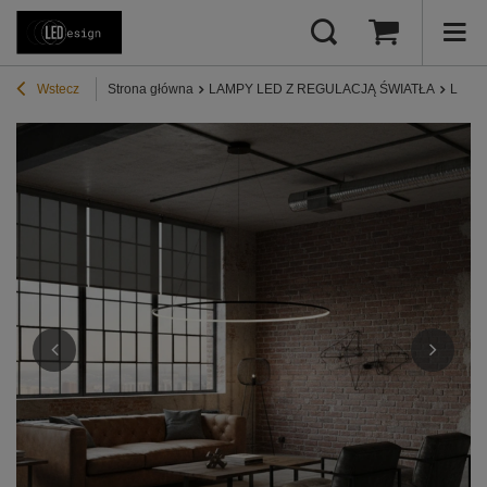
Wstecz
Strona główna
LAMPY LED Z REGULACJĄ ŚWIATŁA
Lampy