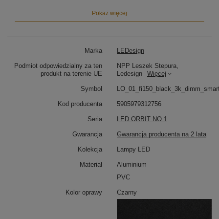
Dzięki aplikacjom
Tuya i Smart Life
(Android / iOS)
zyskujesz wygodną i inteligentną kontrolę nad
Pokaż więcej
oświetleniem z dowolnego miejsca:
Zdalne włączanie i wyłączanie
Płynna regulacja jasności (ściemnianie)
Marka
LEDesign
Tworzenie scen świetlnych i harmonogramów
Sterowanie głosowe przez Alexa / Google
Podmiot odpowiedzialny za ten
NPP Leszek Stepura,
Assistant
produkt na terenie UE
Ledesign
Więcej
Lampa LED do wysokich pomieszczeń i antresoli
Symbol
LO_01_fi150_black_3k_dimm_smar
Orbit No.1 150 cm to wybór idealny dla wymagających
Kod producenta
5905979312756
przestrzeni:
Seria
LED ORBIT NO.1
Lampa LED nad długi stół
– równomierne
Gwarancja
Gwarancja producenta na 2 lata
oświetlenie całej powierzchni
Lampa sufitowa do kuchni z wyspą
– styl i
Kolekcja
Lampy LED
funkcjonalność
Oświetlenie do antresoli i przestronnych
Materiał
Aluminium
salonów
– elegancka dominanta wnętrza
PVC
Technologia LED i komfort użytkowania
Kolor oprawy
Czarny
Zastosowana taśma LED SMD2835 o barwie 3000K
generuje przyjemne, ciepłe światło, idealne do