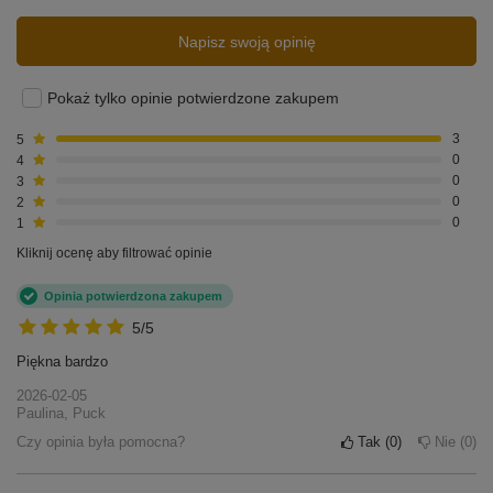
Napisz swoją opinię
Pokaż tylko opinie potwierdzone zakupem
5
3
4
0
3
0
2
0
1
0
Kliknij ocenę aby filtrować opinie
Opinia potwierdzona zakupem
5/5
Piękna bardzo
2026-02-05
Paulina, Puck
Czy opinia była pomocna?
Tak
0
Nie
0