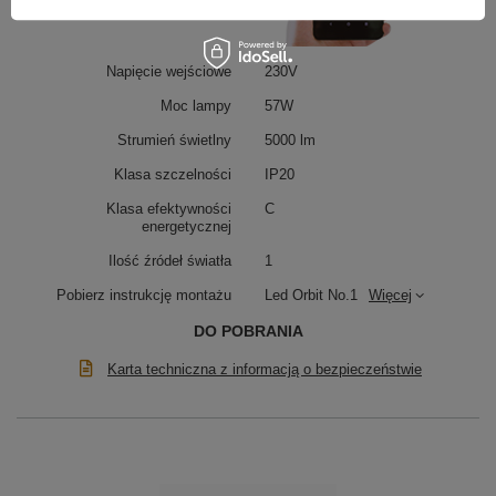
Napięcie wejściowe
230V
Moc lampy
57W
Strumień świetlny
5000 lm
Klasa szczelności
IP20
Klasa efektywności
C
energetycznej
Ilość źródeł światła
1
Pobierz instrukcję montażu
Led Orbit No.1
Więcej
DO POBRANIA
Karta techniczna z informacją o bezpieczeństwie