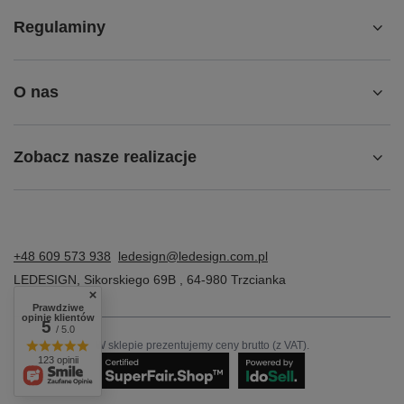
Regulaminy
O nas
Zobacz nasze realizacje
+48 609 573 938
ledesign@ledesign.com.pl
LEDESIGN
,
Sikorskiego 69B
,
64-980
Trzcianka
Prawdziwe
opinie klientów
5
/ 5.0
W sklepie prezentujemy ceny brutto (z VAT).
123 opinii