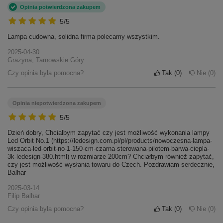
Opinia potwierdzona zakupem
5/5
Lampa cudowna, solidna firma polecamy wszystkim.
2025-04-30
Grażyna, Tarnowskie Góry
Czy opinia była pomocna?
Tak
0
Nie
0
Opinia niepotwierdzona zakupem
5/5
Dzień dobry, Chciałbym zapytać czy jest możliwość wykonania lampy
Led Orbit No.1 (https://ledesign.com.pl/pl/products/nowoczesna-lampa-
wiszaca-led-orbit-no-1-150-cm-czarna-sterowana-pilotem-barwa-ciepla-
3k-ledesign-380.html) w rozmiarze 200cm? Chciałbym również zapytać,
czy jest możliwość wysłania towaru do Czech. Pozdrawiam serdecznie,
Balhar
2025-03-14
Filip Balhar
Czy opinia była pomocna?
Tak
0
Nie
0