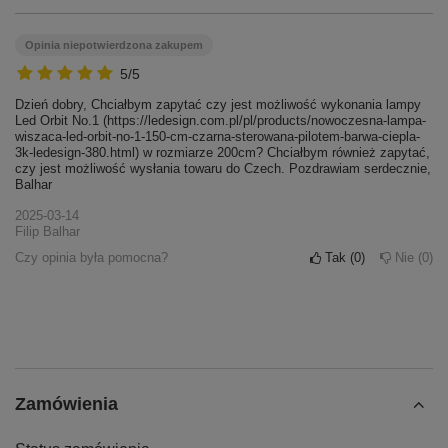
Opinia niepotwierdzona zakupem
5/5
Dzień dobry, Chciałbym zapytać czy jest możliwość wykonania lampy
Led Orbit No.1 (https://ledesign.com.pl/pl/products/nowoczesna-lampa-
wiszaca-led-orbit-no-1-150-cm-czarna-sterowana-pilotem-barwa-ciepla-
3k-ledesign-380.html) w rozmiarze 200cm? Chciałbym również zapytać,
czy jest możliwość wysłania towaru do Czech. Pozdrawiam serdecznie,
Balhar
2025-03-14
Filip Balhar
Czy opinia była pomocna?
Tak
0
Nie
0
Zamówienia