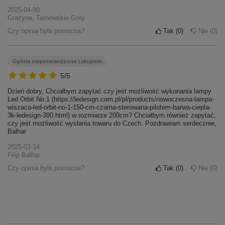
2025-04-30
Grażyna, Tarnowskie Góry
Czy opinia była pomocna?
Tak
0
Nie
0
Opinia niepotwierdzona zakupem
5/5
Dzień dobry, Chciałbym zapytać czy jest możliwość wykonania lampy
Led Orbit No.1 (https://ledesign.com.pl/pl/products/nowoczesna-lampa-
wiszaca-led-orbit-no-1-150-cm-czarna-sterowana-pilotem-barwa-ciepla-
3k-ledesign-380.html) w rozmiarze 200cm? Chciałbym również zapytać,
czy jest możliwość wysłania towaru do Czech. Pozdrawiam serdecznie,
Balhar
2025-03-14
Filip Balhar
Czy opinia była pomocna?
Tak
0
Nie
0