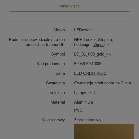
Barwa światła 4000K zapewnia równowagę między
Pokaż więcej
ciepłem a jasnością. Idealna do codziennych
czynności, gotowania, pracy i spotkań – zarówno w
kuchni, jak i salonie.
Marka
LEDesign
Lampa LED do jadalni, kuchni i salonu
Podmiot odpowiedzialny za ten
NPP Leszek Stepura,
Dzięki średnicy 60 cm, model Orbit No.1 doskonale
produkt na terenie UE
Ledesign
Więcej
pasuje jako:
Symbol
LO_01_fi60_gold_4k
Lampa LED nad średni stół w jadalni
–
równomierne i estetyczne oświetlenie
Kod producenta
5905979310080
Lampa wisząca do kuchni nad wyspę
–
Seria
LED ORBIT NO.1
funkcjonalna i dekoracyjna
Lampa sufitowa do nowoczesnego salonu
–
Gwarancja
Gwarancja producenta na 2 lata
subtelna forma i przyjemne światło
Kolekcja
Lampy LED
Nowoczesna technologia LED i precyzyjne
Materiał
Aluminium
wykonanie
PVC
Zastosowana taśma LED SMD2835 zapewnia
równomierne, rozproszone światło przy niskim zużyciu
Kolor oprawy
Złoty satynowy
energii.
Regulowana wysokość zawieszenia
pozwala dopasować lampę do różnych przestrzeni.
Wykończenie w kolorze
złoty satynowy
i