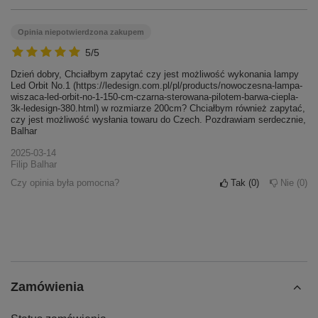
Opinia niepotwierdzona zakupem
5/5
Dzień dobry, Chciałbym zapytać czy jest możliwość wykonania lampy
Led Orbit No.1 (https://ledesign.com.pl/pl/products/nowoczesna-lampa-
wiszaca-led-orbit-no-1-150-cm-czarna-sterowana-pilotem-barwa-ciepla-
3k-ledesign-380.html) w rozmiarze 200cm? Chciałbym również zapytać,
czy jest możliwość wysłania towaru do Czech. Pozdrawiam serdecznie,
Balhar
2025-03-14
Filip Balhar
Czy opinia była pomocna?
Tak
0
Nie
0
Zamówienia