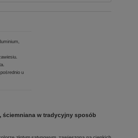
luminium,
awiesiu.
ta.
pośrednio u
K, ściemniana w tradycyjny sposób
kolorze złotym satynowym, zawieszona na cienkich