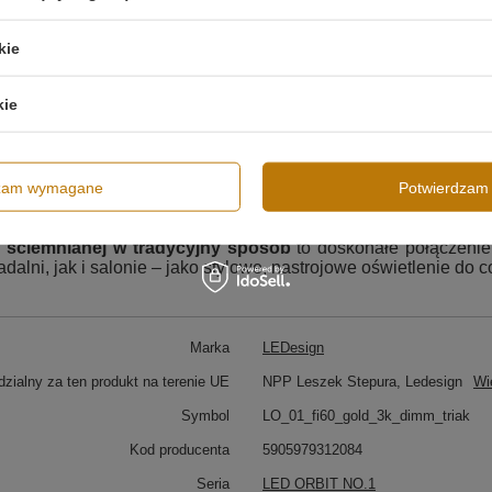
kie
kie
ektowana z myślą o osobach, które cenią klasyczne rozwiązani
owym)
, umożliwia łatwą regulację natężenia światła bez potrzeby
dzam wymagane
Potwierdzam 
i
ściemnianej w tradycyjny sposób
to doskonałe połączenie 
dalni, jak i salonie – jako stylowe, nastrojowe oświetlenie do 
Marka
LEDesign
zialny za ten produkt na terenie UE
NPP Leszek Stepura, Ledesign
Wi
Symbol
LO_01_fi60_gold_3k_dimm_triak
Kod producenta
5905979312084
Seria
LED ORBIT NO.1