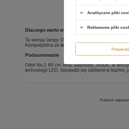
Analityczne pliki coo
Reklamowe pliki coo
Dlaczego warto wybrać wersję triakową?
Ta wersja lampy Orbit No.1 60 cm została zaproj
Kompatybilna ze
ściemniaczem ściennym (triak
Potwier
Podsumowanie
Orbit No.1 60 cm złoty satynowy, 3000K, w wersj
technologii LED. Sprawdzi się zarówno w kuchni, ja
Podmiot odpowied