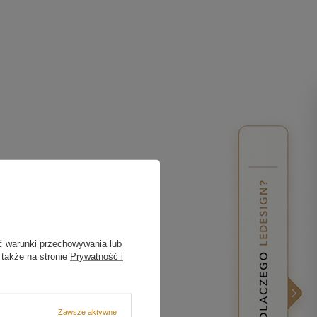
ć warunki przechowywania lub
 także na stronie
Prywatność i
Zawsze aktywne