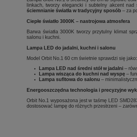
linkach, tworzy elegancki i subtelny akcent na
ściemnianie światła w tradycyjny sposób
– za p
Ciepłe światło 3000K – nastrojowa atmosfera
Barwa światła 3000K tworzy przytulny klimat spr
salonu i kuchni.
Lampa LED do jadalni, kuchni i salonu
Model Orbit No.1 60 cm świetnie sprawdzi się jako:
Lampa LED nad średni stół w jadalni
– rów
Lampa wisząca do kuchni nad wyspę
– fun
Lampa sufitowa do salonu
– minimalistyczn
Energooszczędna technologia i precyzyjne wy
Orbit No.1 wyposażona jest w taśmę LED SMD2835
dostosować lampę do różnych przestrzeni – zarówn