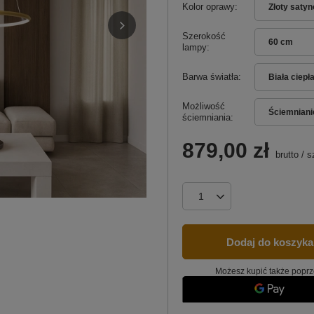
Kolor oprawy
Złoty saty
Szerokość
60 cm
lampy
Barwa światła
Biała ciepł
Możliwość
Ściemniani
ściemniania
879,00 zł
brutto
/
s
Dodaj do koszyka
Możesz kupić także poprz