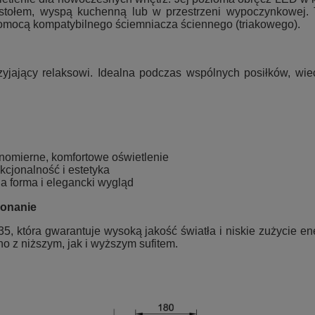
d stołem, wyspą kuchenną lub w przestrzeni wypoczynkowej. 
omocą kompatybilnego ściemniacza ściennego (triakowego).
zyjający relaksowi. Idealna podczas wspólnych posiłków, wie
nomierne, komfortowe oświetlenie
kcjonalność i estetyka
a forma i elegancki wygląd
konanie
, która gwarantuje wysoką jakość światła i niskie zużycie e
o z niższym, jak i wyższym sufitem.