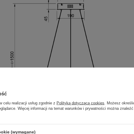
ość
w celu realizacji usług zgodnie z
Polityką dotyczącą cookies
. Możesz określi
eglądarce. Więcej informacji na temat warunków i prywatności można znaleźć
cookie (wymagane)