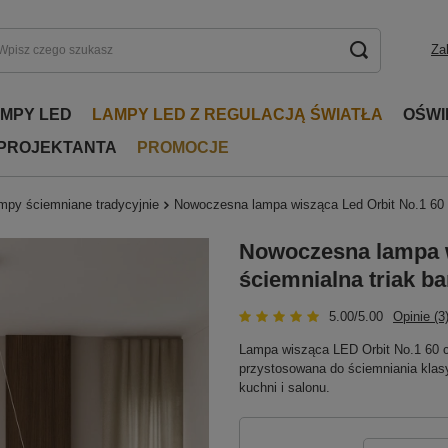
Za
AMPY LED
LAMPY LED Z REGULACJĄ ŚWIATŁA
OŚWI
 PROJEKTANTA
PROMOCJE
mpy ściemniane tradycyjnie
Nowoczesna lampa wisząca Led Orbit No.1 60 c
Nowoczesna lampa w
ściemnialna triak b
5.00/5.00
Opinie (3
Lampa wisząca LED Orbit No.1 60 c
przystosowana do ściemniania klasy
kuchni i salonu.