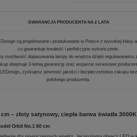
GWARANCJA PRODUCENTA NA 2 LATA
Design są projektowane i produkowane w Polsce z wysokiej klasy a
co gwarantuje trwałość i perfekcyjne wykończenie.
my możliwość dopasowania lampy do wnętrza dzięki regulowanemu z
kup obejmuje 2-letnią gwarancję oraz wsparcie serwisowe producen
 LEDesign, zyskujesz pewność jakości i bezpieczeństwo zakupu bez
polskiego producenta.
cm – złoty satynowy, ciepła barwa światła 3000
del Orbit No.1 60 cm
wietlenie dla nowoczesnych wnętrz. Jej pozioma obręcz LED w 