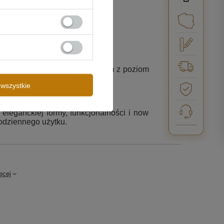
a i wygodę sterowania światłem z poziomu ściany.
 używania pilota czy aplikacji.
wszystkie
eleganckiej formy, funkcjonalności i nowoczesnej
codziennego użytku.
ęcej