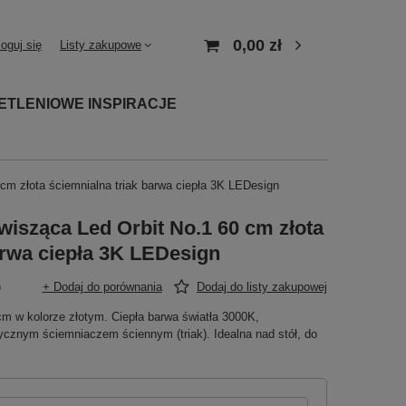
0,00 zł
loguj się
Listy zakupowe
ETLENIOWE INSPIRACJE
m złota ściemnialna triak barwa ciepła 3K LEDesign
isząca Led Orbit No.1 60 cm złota
arwa ciepła 3K LEDesign
)
+ Dodaj do porównania
Dodaj do listy zakupowej
m w kolorze złotym. Ciepła barwa światła 3000K,
cznym ściemniaczem ściennym (triak). Idealna nad stół, do