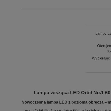
Lampy LE
Oferuje
Za
Wybierając
Lampa wisząca LED Orbit No.1 60 
Nowoczesna lampa LED z poziomą obręczą – mo
Lampa Orbit No.1 o średnicy 60 cm to stylowe oś