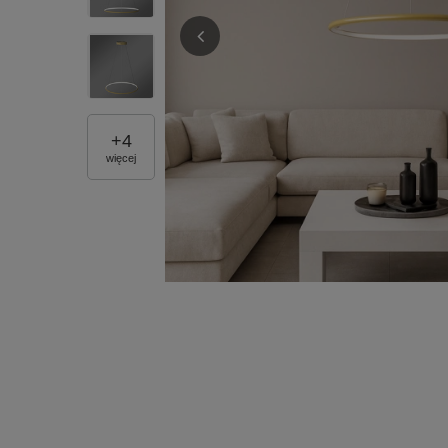
+
4
więcej