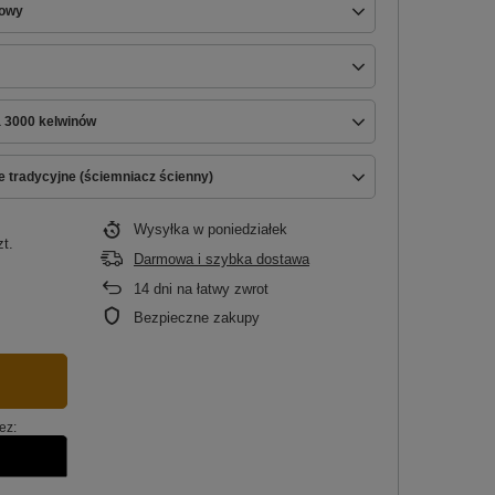
nowy
a 3000 kelwinów
e tradycyjne (ściemniacz ścienny)
Wysyłka
w poniedziałek
zt.
Darmowa i szybka dostawa
14
dni na łatwy zwrot
Bezpieczne zakupy
ez: