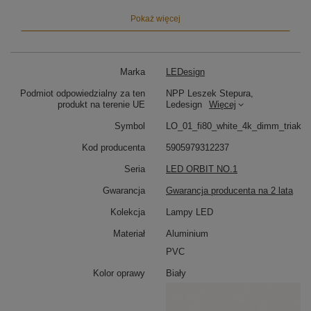
Barwa światła 4000K zapewnia naturalne oświetlenie
Pokaż więcej
sprzyjające koncentracji i codziennym czynnościom.
Doskonała do kuchni, jadalni lub salonu – tam, gdzie
liczy się wyrazistość i równowaga światła.
Marka
LEDesign
Lampa LED do jadalni, kuchni i salonu
Podmiot odpowiedzialny za ten
NPP Leszek Stepura,
Dzięki średnicy 80 cm, model Orbit No.1 świetnie
produkt na terenie UE
Ledesign
Więcej
spełni swoją funkcję jako:
Symbol
LO_01_fi80_white_4k_dimm_triak
Lampa LED nad duży stół w jadalni
–
równomierne i efektowne oświetlenie
Kod producenta
5905979312237
Lampa wisząca do kuchni nad wyspę
–
Seria
LED ORBIT NO.1
funkcjonalność i styl
Lampa sufitowa do przestronnego salonu
–
Gwarancja
Gwarancja producenta na 2 lata
wyrazisty punkt świetlny
Kolekcja
Lampy LED
Nowoczesna technologia LED i staranne
Materiał
Aluminium
wykonanie
PVC
Lampa Orbit No.1 80 cm została wyposażona w taśmę
LED SMD2835, zapewniającą rozproszone i
Kolor oprawy
Biały
przyjemne światło przy niskim poborze energii.
Regulowana wysokość zawieszenia
pozwala
dopasować ją do wielu rodzajów pomieszczeń –