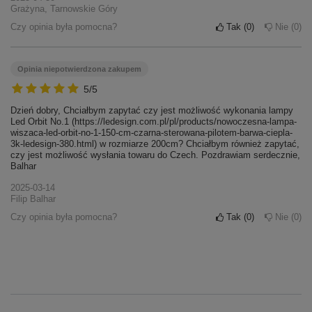
Grażyna, Tarnowskie Góry
Czy opinia była pomocna?
Tak
0
Nie
0
Opinia niepotwierdzona zakupem
5/5
Dzień dobry, Chciałbym zapytać czy jest możliwość wykonania lampy
Led Orbit No.1 (https://ledesign.com.pl/pl/products/nowoczesna-lampa-
wiszaca-led-orbit-no-1-150-cm-czarna-sterowana-pilotem-barwa-ciepla-
3k-ledesign-380.html) w rozmiarze 200cm? Chciałbym również zapytać,
czy jest możliwość wysłania towaru do Czech. Pozdrawiam serdecznie,
Balhar
2025-03-14
Filip Balhar
Czy opinia była pomocna?
Tak
0
Nie
0