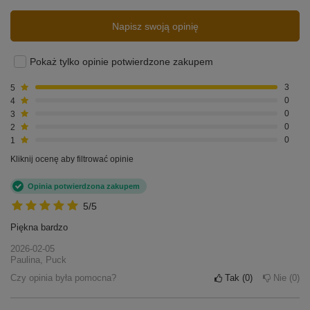
5.00
Liczba wystawionych opinii: 3
Napisz swoją opinię
Pokaż tylko opinie potwierdzone zakupem
5
3
4
0
3
0
2
0
1
0
Kliknij ocenę aby filtrować opinie
Opinia potwierdzona zakupem
5/5
Piękna bardzo
2026-02-05
Paulina, Puck