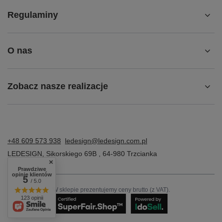
Regulaminy
O nas
Zobacz nasze realizacje
+48 609 573 938
ledesign@ledesign.com.pl
LEDESIGN
,
Sikorskiego 69B
,
64-980
Trzcianka
Prawdziwe
opinie klientów
5
/ 5.0
W sklepie prezentujemy ceny brutto (z VAT).
123 opinii