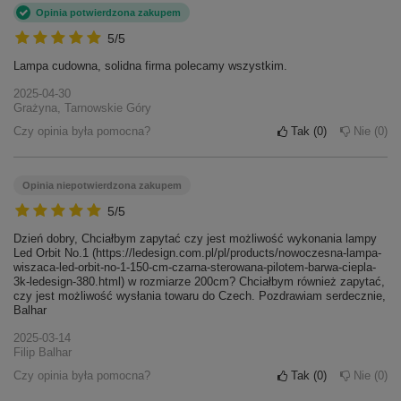
Opinia potwierdzona zakupem
5/5
Lampa cudowna, solidna firma polecamy wszystkim.
2025-04-30
Grażyna, Tarnowskie Góry
Czy opinia była pomocna?
Tak
0
Nie
0
Opinia niepotwierdzona zakupem
5/5
Dzień dobry, Chciałbym zapytać czy jest możliwość wykonania lampy
Led Orbit No.1 (https://ledesign.com.pl/pl/products/nowoczesna-lampa-
wiszaca-led-orbit-no-1-150-cm-czarna-sterowana-pilotem-barwa-ciepla-
3k-ledesign-380.html) w rozmiarze 200cm? Chciałbym również zapytać,
czy jest możliwość wysłania towaru do Czech. Pozdrawiam serdecznie,
Balhar
2025-03-14
Filip Balhar
Czy opinia była pomocna?
Tak
0
Nie
0