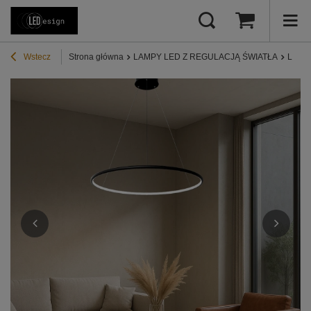
Wstecz
Strona główna
LAMPY LED Z REGULACJĄ ŚWIATŁA
Lampy