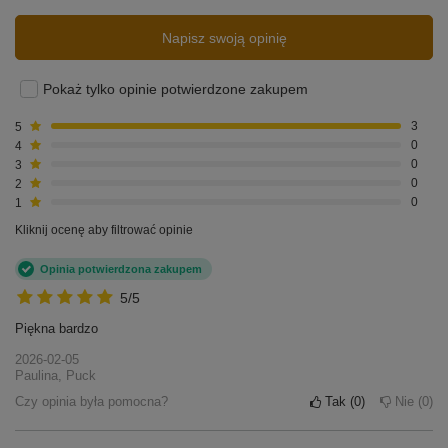
Napisz swoją opinię
Pokaż tylko opinie potwierdzone zakupem
5
3
4
0
3
0
2
0
1
0
Kliknij ocenę aby filtrować opinie
Opinia potwierdzona zakupem
5/5
Piękna bardzo
2026-02-05
Paulina, Puck
Czy opinia była pomocna?
Tak
0
Nie
0