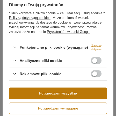
Temperatura barwowa światła
4000K
✔ Neutralna barwa światła 4000K – do pracy i
Dbamy o Twoją prywatność
codziennego użytku
Barwa światła
Biała neutralna 4000
✔ Sterowanie pilotem – płynna regulacja jasności
kelwinów
Więcej
Sklep korzysta z plików cookie w celu realizacji usług zgodnie z
✔ Technologia LED SMD2835 – energooszczędność i
Polityką dotyczącą cookies
. Możesz określić warunki
trwałość
przechowywania lub dostępu do cookie w Twojej przeglądarce.
✔ Regulowana wysokość zawieszenia
Więcej informacji na temat warunków i prywatności można
✔ Elegancki design w matowej czerni
znaleźć także na stronie
Prywatność i warunki Google
.
Zawsze
Funkcjonalne pliki cookie (wymagane)
aktywne
Analityczne pliki cookie
Reklamowe pliki cookie
Możliwość ściemniania
Ściemnianie pilotem
Potwierdzam wszystkie
Potwierdzam wymagane