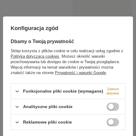
Typ lampy
Lampa wisząca
Konfiguracja zgód
Styl Lampy
Nowoczesny
Dbamy o Twoją prywatność
Minimalistyczny
Sklep korzysta z plików cookie w celu realizacji usług zgodnie z
Kierunek światła
Do wewnątrz
Polityką dotyczącą cookies
. Możesz określić warunki
przechowywania lub dostępu do cookie w Twojej przeglądarce.
Wysokość całkowita lampy
150 cm
Więcej informacji na temat warunków i prywatności można
Szerokość lampy
120 cm
znaleźć także na stronie
Prywatność i warunki Google
.
Regulacja wysokości
Tak
Zawsze
Zakres regulacji wysokości
od 100 cm do 150 cm
Funkcjonalne pliki cookie (wymagane)
aktywne
Źródło światła
LED SMD2835
Analityczne pliki cookie
Temperatura barwowa światła
4000K
Barwa światła
Biała neutralna 4000
Reklamowe pliki cookie
kelwinów
Więcej