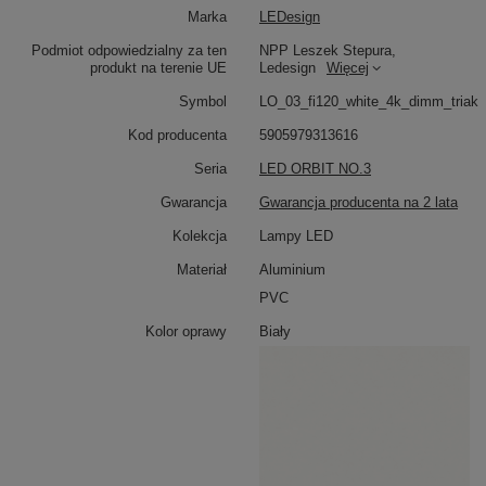
Marka
LEDesign
Trzy ringi LED
Podmiot odpowiedzialny za ten
NPP Leszek Stepura,
produkt na terenie UE
Ledesign
Więcej
Orbit No.3 w eleganckim, białym kolorze to nowoczesna
lampa wisząca LED składająca się z
trzech obręczy o
Symbol
LO_03_fi120_white_4k_dimm_triak
średnicach 120 cm, 100 cm i 80 cm
. Ich efektowna
kompozycja nadaje wnętrzu przestrzenności i
Kod producenta
5905979313616
wyjątkowego charakteru. Lampa doskonale sprawdzi
Seria
LED ORBIT NO.3
się w wysokich, przestronnych pomieszczeniach, gdzie
może pełnić funkcję głównego źródła światła oraz
Gwarancja
Gwarancja producenta na 2 lata
elementu dekoracyjnego.
Kolekcja
Lampy LED
Materiał
Aluminium
Neutralne światło 4000K
PVC
Zintegrowane moduły LED emitują
neutralne światło
4000K
, które stanowi kompromis pomiędzy ciepłą a
Kolor oprawy
Biały
zimną barwą. Neutralna barwa idealnie sprawdza się
zarówno podczas codziennych obowiązków, jak i
wieczornego relaksu. Dzięki niej wnętrze zyskuje
elegancki, profesjonalny charakter, a kolory mebli i
dodatków są wiernie odwzorowane.