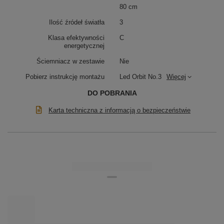
80 cm
Elegancka oprawa aluminiowa
Ilość źródeł światła
3
Obręcze wykonano z aluminium w matowym
białym
kolorze
. Ten materiał gwarantuje nie tylko elegancki
Klasa efektywności
C
wygląd, ale także wysoką trwałość i skuteczne
energetycznej
odprowadzanie ciepła, co znacząco wydłuża żywotność
modułów LED. Minimalistyczna, nowoczesna forma
Ściemniacz w zestawie
Nie
sprawia, że lampa doskonale komponuje się z
aranżacjami w stylu skandynawskim, nowoczesnym i
Pobierz instrukcję montażu
Led Orbit No.3
Więcej
glamour.
DO POBRANIA
Karta techniczna z informacją o bezpieczeństwie
Ściemnianie tradycyjne