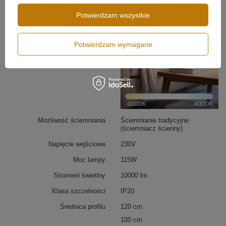
Potwierdzam wszystkie
Potwierdzam wymagane
Możliwość ściemniania
Ściemnianie tradycyjne
(ściemniacz ścienny)
Regulacja wysokości i aranżacji
Napięcie wejściowe
230V
Każdy ring można regulować pod względem wysokości
Moc lampy
115W
i kąta nachylenia. Dzięki temu użytkownik ma pełną
swobodę w tworzeniu indywidualnych kompozycji
Strumień świetlny
10000 lm
świetlnych – od harmonijnych i symetrycznych po
nowoczesne, asymetryczne układy. Lampa dopasowuje
Klasa szczelności
IP20
się do stylu wnętrza, stając się zarówno subtelnym
Średnica profilu
120 cm
uzupełnieniem, jak i centralnym punktem aranżacji.
100 cm