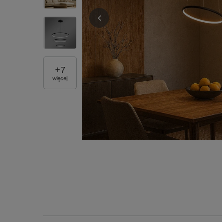
+
7
więcej