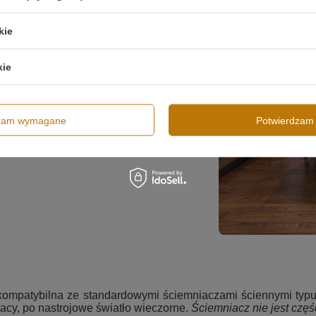
kie
o 3000K
, które tworzy przytulną i relaksującą
kie
ie
podkreśla minimalistyczny styl lampy, a
rowadzanie ciepła.
dzam wymagane
Potwierdzam 
 kompatybilna ze standardowymi ściemniaczami ściennymi typu
racy, po nastrojowe światło wieczorne.
Ściemniacz nie jest częś