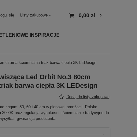
0,00 zł
loguj się
Listy zakupowe
ETLENIOWE INSPIRACJE
m czarna ściemnialna triak barwa ciepła 3K LEDesign
isząca Led Orbit No.3 80cm
triak barwa ciepła 3K LEDesign
Dodaj do listy zakupowej
ma ringami 80, 60 i 40 cm w pionowej aranżacji. Polska
3000K oraz regulacja wysokości i ściemnianie tradycyjne do
a wysyłka i gwarancja producenta.