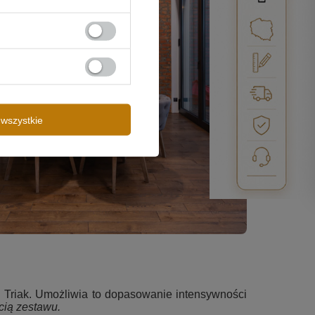
wszystkie
 Triak. Umożliwia to dopasowanie intensywności
cią zestawu.