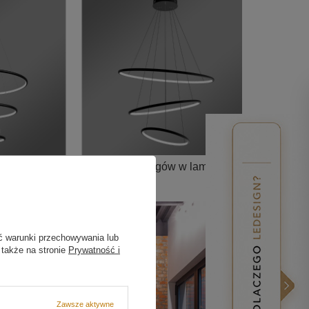
awia różne warianty ułożenia ringów w lampie.
ć warunki przechowywania lub
 także na stronie
Prywatność i
Zawsze aktywne