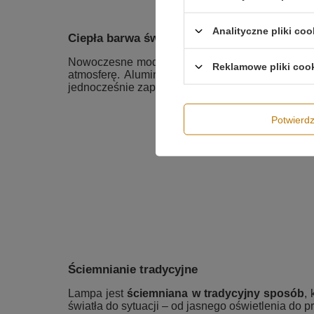
Analityczne pliki coo
Ciepła barwa światła i elegancka oprawa
Nowoczesne moduły LED emitują
ciepłe światł
Reklamowe pliki coo
atmosferę. Aluminiowa oprawa w
czarnym mac
jednocześnie zapewnia trwałość i skuteczne odp
Potwier
Ściemnianie tradycyjne
Lampa jest
ściemniana w tradycyjny sposób
,
światła do sytuacji – od jasnego oświetlenia do p