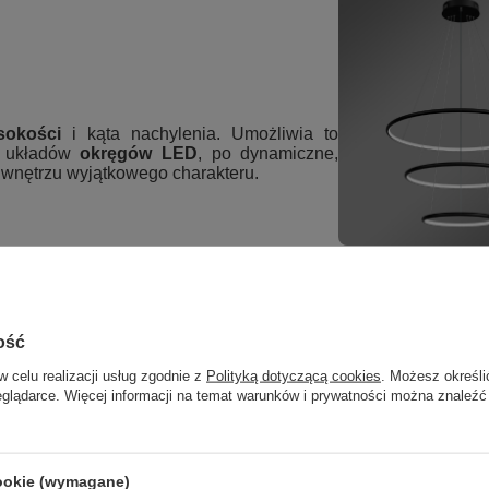
sokości
i kąta nachylenia. Umożliwia to
h układów
okręgów LED
, po dynamiczne,
ą wnętrzu wyjątkowego charakteru.
Zdjęcie przedst
ość
w celu realizacji usług zgodnie z
Polityką dotyczącą cookies
. Możesz określi
eglądarce. Więcej informacji na temat warunków i prywatności można znaleźć
cookie (wymagane)