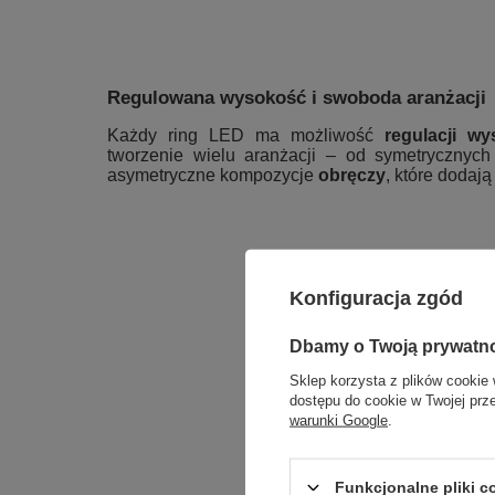
Regulowana wysokość i swoboda aranżacji
Każdy ring LED ma możliwość
regulacji wy
tworzenie wielu aranżacji – od symetrycznyc
asymetryczne kompozycje
obręczy
, które dodaj
Konfiguracja zgód
Dbamy o Twoją prywatn
Sklep korzysta z plików cookie 
dostępu do cookie w Twojej prz
warunki Google
.
Funkcjonalne pliki 