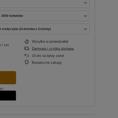
a 3000 kelwinów
e tradycyjne (ściemniacz ścienny)
Wysyłka
w poniedziałek
o
/
szt.
Darmowa i szybka dostawa
14
dni na łatwy zwrot
Bezpieczne zakupy
ez: