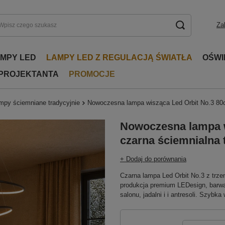
Za
AMPY LED
LAMPY LED Z REGULACJĄ ŚWIATŁA
OŚWI
 PROJEKTANTA
PROMOCJE
mpy ściemniane tradycyjnie
Nowoczesna lampa wisząca Led Orbit No.3 80c
Nowoczesna lampa w
czarna ściemnialna 
+ Dodaj do porównania
Czarna lampa Led Orbit No.3 z trze
produkcja premium LEDesign, barwa 
salonu, jadalni i i antresoli. Szybk