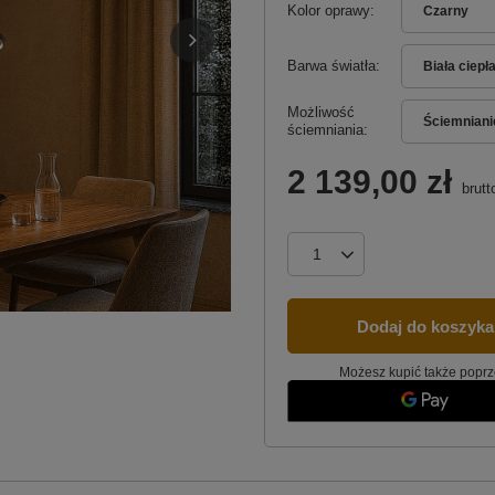
Kolor oprawy
Czarny
Barwa światła
Biała ciepł
Możliwość
Ściemniani
ściemniania
2 139,00 zł
brutt
Dodaj do koszyka
Możesz kupić także poprz