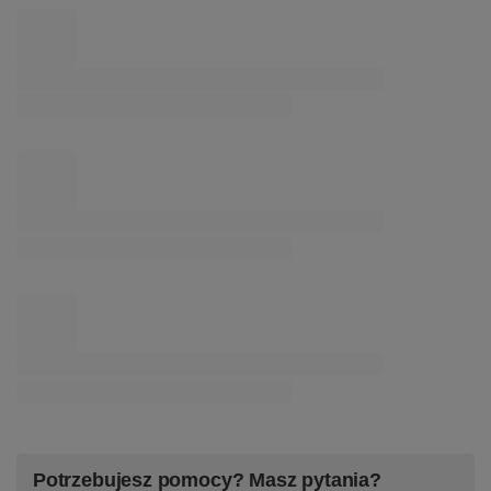
Podsumowanie
Orbit No.4 100/80/60/40 cm w czarnym macie to
nowoczesna lampa wisząca LED emitująca neutralne
światło 4000K. Regulowane ringi pozwalają tworzyć
różnorodne aranżacje, a elegancka forma sprawia, że
lampa jest zarówno funkcjonalnym oświetleniem, jak i
dekoracją wnętrza. Idealna do salonu, jadalni, nad
antresolę oraz do wysokich pomieszczeń.
Potrzebujesz pomocy? Masz pytania?