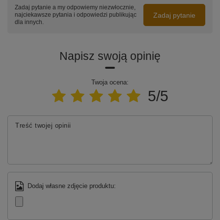
Zadaj pytanie a my odpowiemy niezwłocznie,
Zobacz wszystkie warianty lampy Orbit No.4
Zadaj pytanie
najciekawsze pytania i odpowiedzi publikując
dla innych.
Zmień lampę według swoich potrzeb – zamów indywidualny projekt
Napisz swoją opinię
Twoja ocena:
5/5
Treść twojej opinii
Dodaj własne zdjęcie produktu: