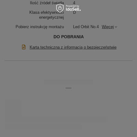
Ilość źródeł światła
4
wysokością, tworząc unikalne aranżacje. Orbit No.4 to
lampa LED regulowana, idealna do personalizacji – od
Klasa efektywności
D
symetrycznych układów po dynamiczne kompozycje.
energetycznej
Świetnie sprawdza się nad stołem, w kuchni z wyspą, a
także w biurze czy hotelowym lobby.
Pobierz instrukcję montażu
Led Orbit No.4
Więcej
DO POBRANIA
Karta techniczna z informacją o bezpieczeństwie