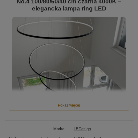
No.4 100/80/60/40 cm czarna 4000K –
elegancka lampa ring LED
Pokaż więcej
Marka
LEDesign
Efektowna kompozycja czterech obręczy LED