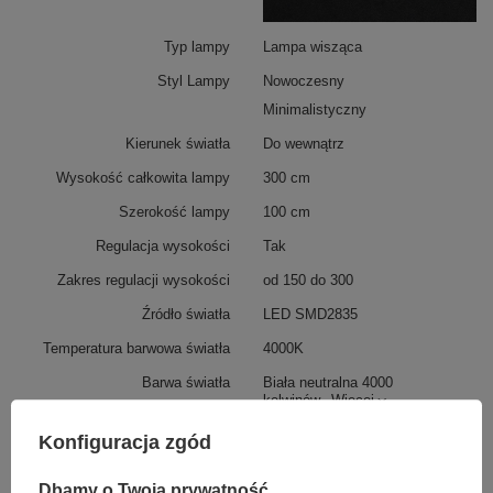
Typ lampy
Lampa wisząca
Styl Lampy
Nowoczesny
Minimalistyczny
Kierunek światła
Do wewnątrz
Wysokość całkowita lampy
300 cm
Szerokość lampy
100 cm
Regulacja wysokości
Tak
Zakres regulacji wysokości
od 150 do 300
Źródło światła
LED SMD2835
Temperatura barwowa światła
4000K
Barwa światła
Biała neutralna 4000
kelwinów
Więcej
Konfiguracja zgód
Dbamy o Twoją prywatność