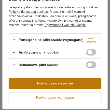
Sklep korzysta z plików cookie w celu realizacji usług zgodnie z
Polityką dotyczącą cookies
. Możesz określić warunki
przechowywania lub dostępu do cookie w Twojej przeglądarce.
Więcej informacji na temat warunków i prywatności można
znaleźć także na stronie
Prywatność i warunki Google
.
Zawsze
Funkcjonalne pliki cookie (wymagane)
aktywne
Możliwość ściemniania
Brak ściemniania
Analityczne pliki cookie
Design i trwałość
Napięcie wejściowe
230V
Oprawa z aluminium w matowej czerni nadaje lampie
Moc lampy
108W
Reklamowe pliki cookie
elegancki wygląd i zapewnia skuteczne odprowadzanie
ciepła, co wydłuża żywotność LED. Orbit No.4
Strumień świetlny
9400 lm
doskonale wpisuje się w nowoczesne trendy, pasując
zarówno do minimalistycznych apartamentów, jak i
Klasa szczelności
IP20
przestrzeni industrialnych. To ponadczasowa lampa
Potwierdzam wszystkie
Średnica profilu
100 cm
LED do wysokich wnętrz.
80 cm
Potwierdzam wymagane
60 cm
Regulacja i aranżacja
40 cm
Każdy z czterech ringów można ustawić pod kątem i