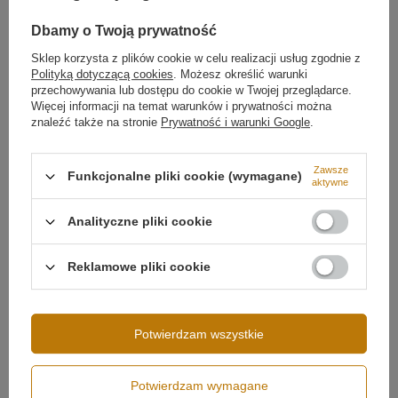
Dbamy o Twoją prywatność
Sklep korzysta z plików cookie w celu realizacji usług zgodnie z
Polityką dotyczącą cookies
. Możesz określić warunki
przechowywania lub dostępu do cookie w Twojej przeglądarce.
Więcej informacji na temat warunków i prywatności można
znaleźć także na stronie
Prywatność i warunki Google
.
Zawsze
Funkcjonalne pliki cookie (wymagane)
aktywne
Możliwość ściemniania
Ściemnianie tradycyjne
(ściemniacz ścienny)
Design i trwałość
Analityczne pliki cookie
Napięcie wejściowe
230V
Oprawa z aluminium w matowej czerni nadaje lampie
elegancki wygląd i zapewnia skuteczne odprowadzanie
Moc lampy
108W
Reklamowe pliki cookie
ciepła, co wydłuża żywotność LED. Orbit No.4
doskonale wpisuje się w nowoczesne trendy, pasując
Strumień świetlny
9400 lm
zarówno do minimalistycznych apartamentów, jak i
przestrzeni industrialnych. To ponadczasowa lampa
Klasa szczelności
IP20
LED do wysokich wnętrz.
Potwierdzam wszystkie
Średnica profilu
100 cm
80 cm
Potwierdzam wymagane
Regulacja i aranżacja
60 cm