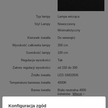
Typ lampy
Lampa wisząca
Styl Lampy
Nowoczesny
Minimalistyczny
Kierunek światła
Do wewnątrz
Wysokość całkowita lampy
300 cm
Szerokość lampy
100 cm
Regulacja wysokości
Tak
Zakres regulacji wysokości
od 150 do 300
Źródło światła
LED SMD2835
Temperatura barwowa światła
4000K
Barwa światła
Biała neutralna 4000
kelwinów
Więcej
Konfiguracja zgód