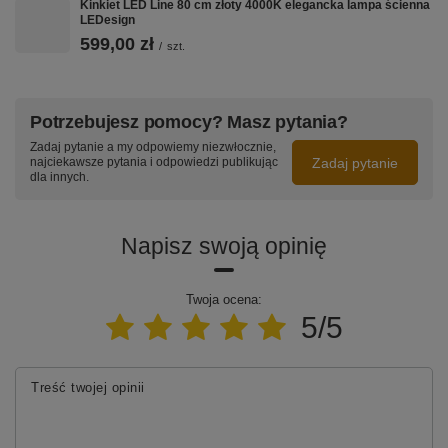
Kinkiet LED Line 80 cm złoty 4000K elegancka lampa ścienna
Podsumowanie
LEDesign
599,00 zł
/
szt.
Orbit No.4 100/80/60/40 cm w czarnym macie,
neutralne światło 4000K, ściemniana tradycyjnie.
Regulowane ringi i elegancki design sprawiają, że to
idealna lampa do salonu, jadalni, nad antresolę oraz do
wysokich wnętrz.
Potrzebujesz pomocy? Masz pytania?
Zadaj pytanie a my odpowiemy niezwłocznie,
Zadaj pytanie
najciekawsze pytania i odpowiedzi publikując
dla innych.
Zobacz wszystkie warianty lampy Orbit No.4
Zmień lampę według swoich potrzeb – zamów indywidualny projekt
Napisz swoją opinię
Twoja ocena:
5/5
Treść twojej opinii