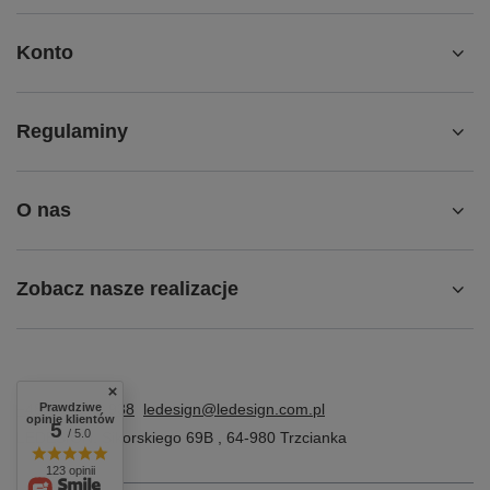
Konto
Regulaminy
O nas
Zobacz nasze realizacje
Prawdziwe
+48 609 573 938
ledesign@ledesign.com.pl
opinie klientów
5
/ 5.0
LEDESIGN
,
Sikorskiego 69B
,
64-980
Trzcianka
123 opinii