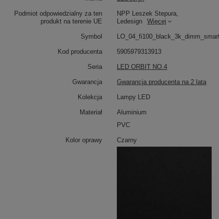
Efektowna kompozycja czterech obręczy LED
Podmiot odpowiedzialny za ten
NPP Leszek Stepura,
produkt na terenie UE
Ledesign
Więcej
Orbit No.4 to designerska lampa wisząca LED, która
łączy funkcjonalność i estetykę. Cztery ringi o
Symbol
LO_04_fi100_black_3k_dimm_smar
średnicach 100, 80, 60 i 40 cm tworzą imponującą
kompozycję, doskonale podkreślającą charakter
Kod producenta
5905979313913
wysokich wnętrz. Lampa świetnie prezentuje się nad
Seria
LED ORBIT NO.4
stołem w jadalni, w przestronnym salonie czy jako
nowoczesne oświetlenie antresoli.
Gwarancja
Gwarancja producenta na 2 lata
Kolekcja
Lampy LED
Ciepłe światło 3000K
Materiał
Aluminium
Zintegrowane moduły LED emitują ciepłe światło 3000K,
PVC
które tworzy przyjemny i relaksujący nastrój. Czarna
Orbit No.4 równomiernie rozprasza światło, a uszczelka
Kolor oprawy
Czarny
PVC eliminuje efekt olśnienia. To idealne rozwiązanie do
kuchni z wyspą, jadalni czy salonu z wysokim sufitem.