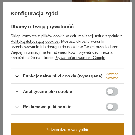
Konfiguracja zgód
Dbamy o Twoją prywatność
Sklep korzysta z plików cookie w celu realizacji usług zgodnie z
Polityką dotyczącą cookies
. Możesz określić warunki
przechowywania lub dostępu do cookie w Twojej przeglądarce.
Więcej informacji na temat warunków i prywatności można
znaleźć także na stronie
Prywatność i warunki Google
.
Design i trwałość
Możliwość ściemniania
Ściemnianie aplikacją (Tuya)
Zawsze
Aluminiowa oprawa w matowej czerni nadaje lampie
Funkcjonalne pliki cookie (wymagane)
aktywne
elegancki wygląd i skutecznie odprowadza ciepło, co
przedłuża żywotność modułów LED. Orbit No.4 to
lampa ring LED, która doskonale wpisuje się w aktualne
Analityczne pliki cookie
trendy aranżacyjne – od nowoczesnych apartamentów
po wnętrza industrialne.
Reklamowe pliki cookie
Regulacja i aranżacja
Napięcie wejściowe
230V
Każdy z czterech ringów można indywidualnie ustawić
Potwierdzam wszystkie
Moc lampy
108W
pod kątem i wysokością. Dzięki temu powstają