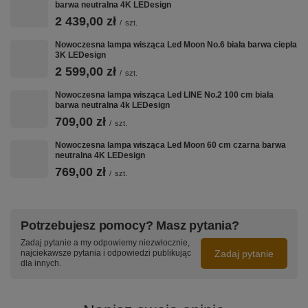
barwa neutralna 4K LEDesign
Podsumowanie
2 439,00 zł
/
szt.
Nowoczesna lampa wisząca LED Orbit No.4
Nowoczesna lampa wisząca Led Moon No.6 biała barwa ciepła
100/80/60/40 cm w czarnym macie, ciepłe światło
3K LEDesign
3000K, sterowana aplikacją Smart Life. Regulowane
ringi i elegancki design sprawiają, że lampa idealnie
2 599,00 zł
/
szt.
sprawdzi się w salonie, jadalni, nad antresolą czy w
biurze. To nowoczesne oświetlenie, które łączy
Nowoczesna lampa wisząca Led LINE No.2 100 cm biała
technologię LED z wygodą smart home.
barwa neutralna 4k LEDesign
709,00 zł
/
szt.
Nowoczesna lampa wisząca Led Moon 60 cm czarna barwa
Zobacz wszystkie warianty lampy Orbit No.4
neutralna 4K LEDesign
Zmień lampę według swoich potrzeb – zamów indywidualny projekt
769,00 zł
/
szt.
Potrzebujesz pomocy? Masz pytania?
Zadaj pytanie a my odpowiemy niezwłocznie,
Zadaj pytanie
najciekawsze pytania i odpowiedzi publikując
dla innych.