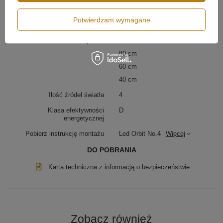
różnorodne układy – od symetrycznych po dynamiczne
Strumień świetlny
9400 lm
i designerskie. To lampa LED stworzona do wysokich
wnętrz, w których oświetlenie pełni także rolę
Potwierdzam wymagane
Klasa szczelności
IP20
dekoracyjną.
Średnica profilu
100 cm
80 cm
60 cm
40 cm
Ilość źródeł światła
4
Klasa efektywności
D
energetycznej
Pobierz instrukcję montażu
Led Orbit No.4
Więcej
Sterowanie aplikacją Smart Life
DO POBRANIA
Lampa Orbit No.4 jest wyposażona w sterowanie
Karta techniczna z informacją o bezpieczeństwie
aplikacją mobilną
Smart Life (Tuya)
. Użytkownik może
regulować moc światła, ustawiać harmonogramy
włączania i wyłączania, a także wybierać spośród wielu
scen świetlnych dopasowanych do nastroju i sytuacji.
Dzięki temu oświetlenie staje się w pełni
spersonalizowane i wygodne w obsłudze – zarówno w
Zobacz również
domu, jak i w biurze.