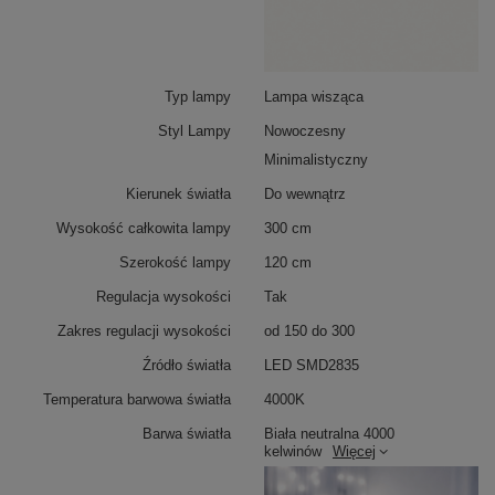
ciepła, co wydłuża żywotność LED. Orbit No.4 w bieli
harmonijnie wpisuje się w aranżacje minimalistyczne i
klasyczne.
Typ lampy
Lampa wisząca
Styl Lampy
Nowoczesny
Minimalistyczny
Kierunek światła
Do wewnątrz
Wysokość całkowita lampy
300 cm
Szerokość lampy
120 cm
Regulacja wysokości
Tak
Zakres regulacji wysokości
od 150 do 300
Źródło światła
LED SMD2835
Temperatura barwowa światła
4000K
Barwa światła
Biała neutralna 4000
kelwinów
Więcej