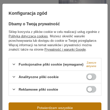
Konfiguracja zgód
Dbamy o Twoją prywatność
Sklep korzysta z plików cookie w celu realizacji usług zgodnie z
Polityką dotyczącą cookies
. Możesz określić warunki
przechowywania lub dostępu do cookie w Twojej przeglądarce.
Więcej informacji na temat warunków i prywatności można
znaleźć także na stronie
Prywatność i warunki Google
.
Regulacja i aranżacja
Możliwość ściemniania
Ściemnianie aplikacją (Tuya)
Każdy z czterech ringów można ustawić indywidualnie
Zawsze
pod kątem i wysokością. Dzięki temu Orbit No.4 daje
Funkcjonalne pliki cookie (wymagane)
aktywne
pełną swobodę aranżacyjną – od klasycznych,
symetrycznych kompozycji po dynamiczne i kreatywne
układy świetlne. To idealny wybór do wysokich
Analityczne pliki cookie
pomieszczeń.
Reklamowe pliki cookie
Sterowanie aplikacją Smart Life
Lampa Orbit No.4 obsługiwana jest przez aplikację
Napięcie wejściowe
230V
Smart Life (Tuya)
, która umożliwia regulację mocy
Potwierdzam wszystkie