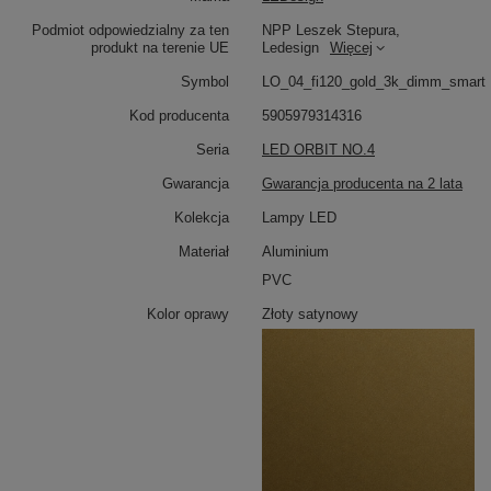
Imponująca kompozycja czterech ringów LED
Podmiot odpowiedzialny za ten
NPP Leszek Stepura,
produkt na terenie UE
Ledesign
Więcej
Orbit No.4 w wersji 120/100/80/60 cm to designerska
lampa wisząca LED, która zachwyca swoją formą i
Symbol
LO_04_fi120_gold_3k_dimm_smart
funkcjonalnością. Cztery ringi tworzą przestrzenną,
efektowną kompozycję idealną do wysokich
Kod producenta
5905979314316
pomieszczeń. To lampa ring LED, która świetnie
Seria
LED ORBIT NO.4
sprawdzi się nad dużym stołem w jadalni, w
przestronnym salonie czy jako eleganckie oświetlenie
Gwarancja
Gwarancja producenta na 2 lata
antresoli.
Kolekcja
Lampy LED
Materiał
Aluminium
Ciepłe światło 3000K
PVC
Wbudowane moduły LED emitują ciepłe światło 3000K –
idealne do relaksu i tworzenia przytulnej atmosfery.
Kolor oprawy
Złoty satynowy
Barwa ta podkreśla elegancję wnętrza i sprzyja
wieczornemu odpoczynkowi. Orbit No.4 zapewnia
komfortowe i nastrojowe oświetlenie, które doskonale
uzupełnia aranżację wnętrz premium.