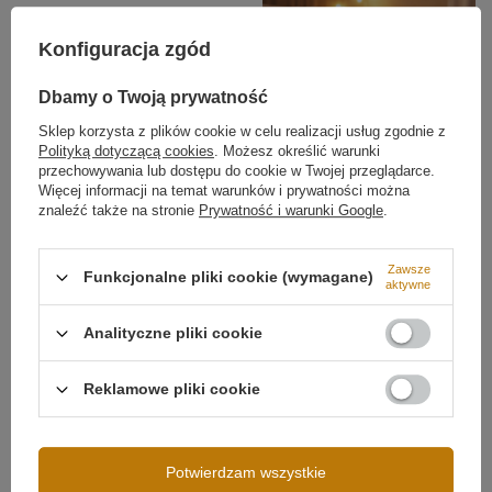
Konfiguracja zgód
Dbamy o Twoją prywatność
Sklep korzysta z plików cookie w celu realizacji usług zgodnie z
Polityką dotyczącą cookies
. Możesz określić warunki
przechowywania lub dostępu do cookie w Twojej przeglądarce.
Więcej informacji na temat warunków i prywatności można
znaleźć także na stronie
Prywatność i warunki Google
.
Możliwość ściemniania
Ściemnianie aplikacją (Tuya)
Design i trwałość
Zawsze
Funkcjonalne pliki cookie (wymagane)
aktywne
Aluminiowa oprawa w złotym wykończeniu nadaje
lampie luksusowego charakteru, a jednocześnie
Analityczne pliki cookie
skutecznie odprowadza ciepło, co wydłuża żywotność
LED. Orbit No.4 w kolorze złotym to ponadczasowe
oświetlenie, które doskonale komponuje się w
Reklamowe pliki cookie
apartamentach premium i eleganckich aranżacjach
wnętrz.
Napięcie wejściowe
230V
Potwierdzam wszystkie
Moc lampy
138W