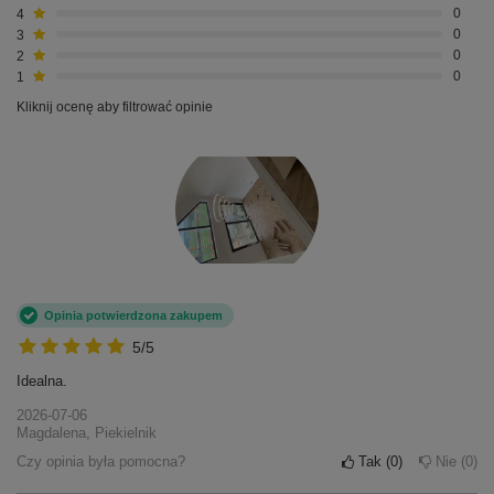
Liczba wystawionych opinii: 2
Napisz swoją opinię
Pokaż tylko opinie potwierdzone zakupem
5
2
4
0
3
0
2
0
1
0
Kliknij ocenę aby filtrować opinie
Opinia potwierdzona zakupem