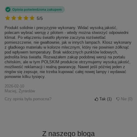
5/5
Idealna.
2026-07-06
Magdalena, Piekielnik
Czy opinia była pomocna?
Tak
0
Nie
0
Opinia potwierdzona zakupem
5/5
Produkt solidnie i precyzyjnie wykonany. Widać wysoką jakość,
polecam wybrać wersję z pilotem - wtedy można stworzyć odpowiedni
klimat. Po włączeniu światło płynnie zaczyna rozświetlać
pomieszczenie, nie gwałtownie, jak w innych lampach. Klosz wykonany
z gładkiego materiału w kolorze mlecznym, który nie powinien żółknąć
pod wpływem temperatury. Brak widocznych punktów ledowych,
jednolita linia światła. Rozważałem zakup podobnej wersji na portalu
chińskim, ale w tym POLSKIM produkcie otrzymujemy wysoką jakość,
możliwość reklamacji i realną gwarancję. Nawet jeśli później jeden z
ringów się zepsuje, nie trzeba kupować całej nowej lampy i wydawać
ponownie kilku tysięcy.
2026-02-10