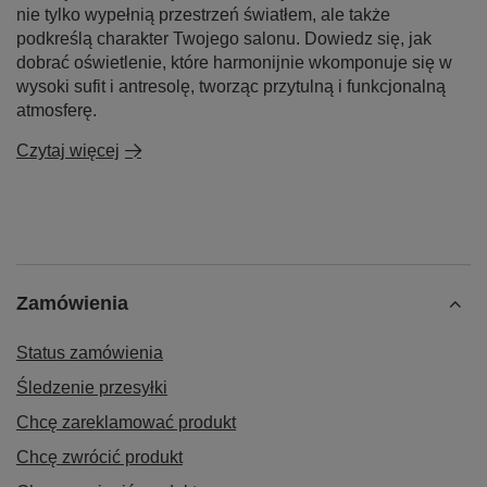
Jakie lampy wiszące i żyrandole wybrać do salonu z
antresolą i wysokich pomieszczeń?
Wybór odpowiedniego oświetlenia do salonu z antresolą
i wysokich pomieszczeń to kluczowy element aranżacji
wnętrza. W artykule przedstawiamy nasze sprawdzone
rozwiązania dotyczące lamp wiszących i żyrandoli, które
nie tylko wypełnią przestrzeń światłem, ale także
podkreślą charakter Twojego salonu. Dowiedz się, jak
dobrać oświetlenie, które harmonijnie wkomponuje się w
wysoki sufit i antresolę, tworząc przytulną i funkcjonalną
atmosferę.
Czytaj więcej
Zamówienia