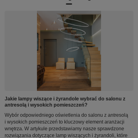
Maciej, Żyrardów
Czy opinia była pomocna?
Tak
1
Nie
0
Z naszego bloga