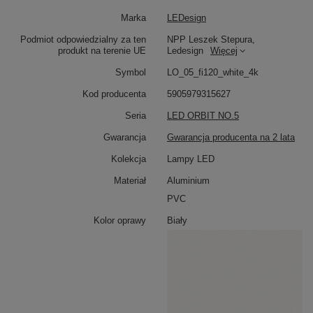
Marka
LEDesign
Efektowna kompozycja pięciu ringów LED
Podmiot odpowiedzialny za ten
NPP Leszek Stepura,
produkt na terenie UE
Ledesign
Więcej
Nowoczesna lampa wisząca LED Orbit No.5
w
kolorze białym to wyjątkowa propozycja dla osób
Symbol
LO_05_fi120_white_4k
ceniących styl i funkcjonalność. Składa się z pięciu
ringów o średnicach
120, 100, 80, 60 i 40 cm
,
Kod producenta
5905979315627
zawieszonych w pionowej aranżacji. Dzięki swojej
Seria
LED ORBIT NO.5
formie staje się centralnym punktem aranżacji –
idealnym do wysokich salonów, jadalni czy antresoli.
Gwarancja
Gwarancja producenta na 2 lata
Kolekcja
Lampy LED
Neutralne światło 4000K
Materiał
Aluminium
Zintegrowane moduły LED emitują
neutralne światło
PVC
4000K
, które zapewnia naturalne odwzorowanie barw.
To idealny wybór do codziennych aktywności, pracy czy
Kolor oprawy
Biały
wspólnych spotkań przy stole. Jasne, wyraziste
oświetlenie sprawia, że Orbit No.5 doskonale sprawdza
się w nowoczesnych aranżacjach.