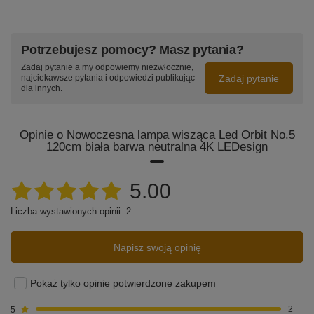
2 019,00 zł
/
szt.
Zobacz lampy
Led Orbit No.5 w innych kolorach
, rozmiarach i
barwach światła
PROMOCJA
Lampa wisząca Led Geometrik 40 cm 4k biała ściemnialna
Zmień lampę według swoich potrzeb –
zamów indywidualny
triak LEDesign
projekt
!
1 151,00 zł
/
szt.
Najniższa cena z 30 dni przed obniżką:
1 279,00 zł
-10%
Cena regularna:
1 279,00 zł
-10%
Potrzebujesz pomocy? Masz pytania?
Zadaj pytanie a my odpowiemy niezwłocznie,
Zadaj pytanie
najciekawsze pytania i odpowiedzi publikując
dla innych.
Opinie o Nowoczesna lampa wisząca Led Orbit No.5
120cm biała barwa neutralna 4K LEDesign
5.00