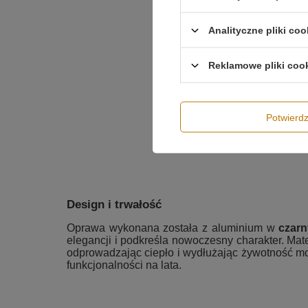
Analityczne pliki coo
Reklamowe pliki coo
Potwier
Design i trwałość
Oprawa wykonana została z aluminium w
czar
elegancji i podkreśla nowoczesny charakter. Mater
odprowadzając ciepło i wydłużając żywotność mod
funkcjonalności na lata.