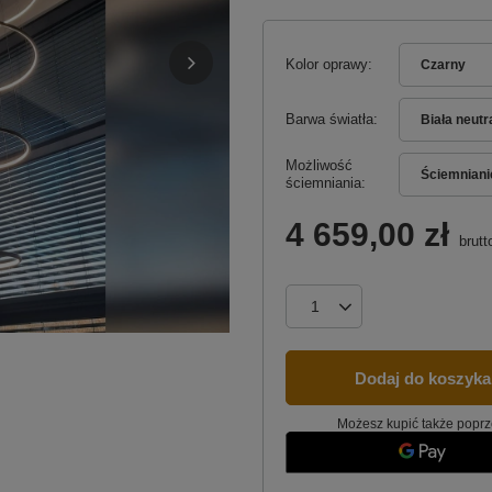
Kolor oprawy
Czarny
Barwa światła
Biała neut
Możliwość
Ściemniani
ściemniania
4 659,00 zł
brutt
Dodaj do koszyka
Możesz kupić także poprz