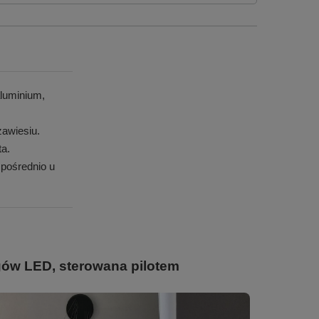
luminium,
awiesiu.
ta.
pośrednio u
gów LED, sterowana pilotem