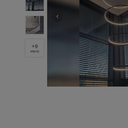
+
9
więcej