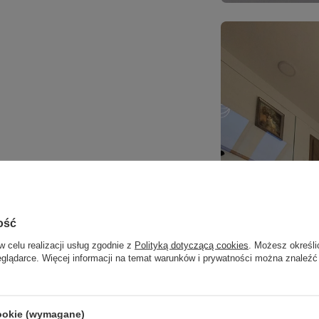
rwę światła 4000K
, zapewniającą naturalne
lenie do pracy, spotkań i codziennych
 eleganckiej atmosfery. Orbit No.5 świetnie
ość
cjach.
w celu realizacji usług zgodnie z
Polityką dotyczącą cookies
. Możesz określi
eglądarce. Więcej informacji na temat warunków i prywatności można znaleźć
cookie (wymagane)