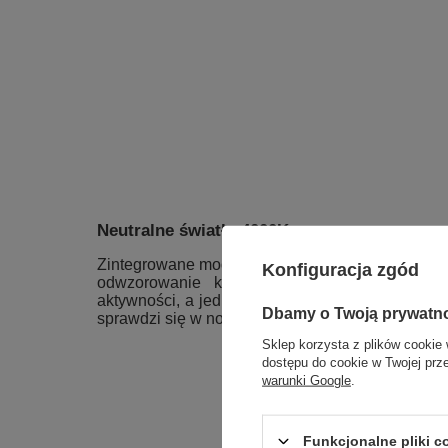
Neutralne światło 4000K
Zintegrowane moduły LED emitują
neutralną ba
Konfiguracja zgód
odwzorowanie kolorów. To doskonałe oświet
aktywności, a jednocześnie sprzyjające tworzeniu
Dbamy o Twoją prywatn
sprawdzi się w nowoczesnych i loftowych aranża
Sklep korzysta z plików cookie 
dostępu do cookie w Twojej prz
warunki Google
.
Funkcjonalne pliki 