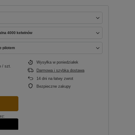
ralna 4000 kelwinów
e pilotem
Wysyłka
w poniedziałek
o
/
szt.
Darmowa i szybka dostawa
14
dni na łatwy zwrot
Bezpieczne zakupy
ez: