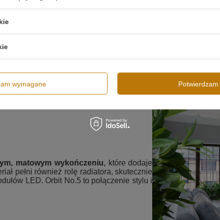
kie
kie
dzam wymagane
Potwierdzam 
nym, matowym wykończeniu
, które dodaje
iał pełni również rolę radiatora, skutecznie
ułów LED. Orbit No.5 to połączenie stylu i