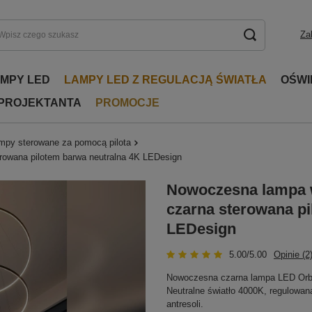
Za
AMPY LED
LAMPY LED Z REGULACJĄ ŚWIATŁA
OŚWI
 PROJEKTANTA
PROMOCJE
mpy sterowane za pomocą pilota
rowana pilotem barwa neutralna 4K LEDesign
Nowoczesna lampa w
czarna sterowana pi
LEDesign
5.00/5.00
Opinie (2
Nowoczesna czarna lampa LED Orbit 
Neutralne światło 4000K, regulowana
antresoli.