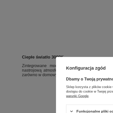
Ciepłe światło 3000K
Zintegrowane moduły LED emitują
ciepłą ba
Konfiguracja zgód
nastrojową atmosferę. To doskonały wybór do wnęt
zarówno w domowych aranżacjach, jak i w eleganck
Dbamy o Twoją prywatn
Sklep korzysta z plików cookie 
dostępu do cookie w Twojej prz
warunki Google
.
Funkcjonalne pliki 