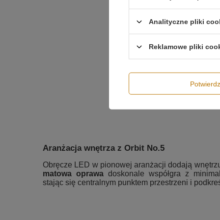
Analityczne pliki coo
Reklamowe pliki coo
Potwier
Aranżacja wnętrza z Orbit No.5
Obręcze LED w pionowej aranżacji dodają wnętrzu
matowa oprawa
doskonale współgra z minimali
stając się centralnym punktem przestrzeni i podkreś