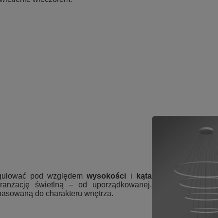
regulować pod względem
wysokości
i
kąta
aranżację świetlną – od uporządkowanej,
pasowaną do charakteru wnętrza.