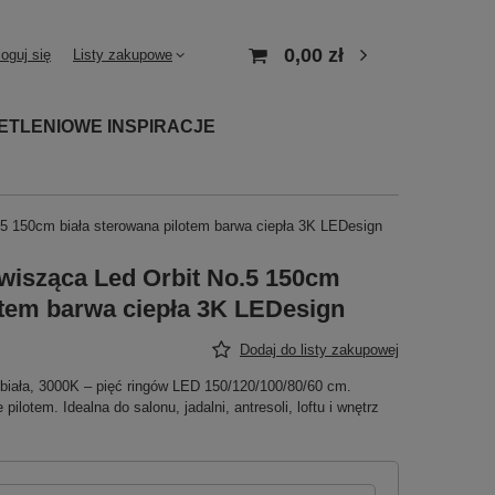
0,00 zł
loguj się
Listy zakupowe
ETLENIOWE INSPIRACJE
5 150cm biała sterowana pilotem barwa ciepła 3K LEDesign
isząca Led Orbit No.5 150cm
otem barwa ciepła 3K LEDesign
Dodaj do listy zakupowej
iała, 3000K – pięć ringów LED 150/120/100/80/60 cm.
lotem. Idealna do salonu, jadalni, antresoli, loftu i wnętrz