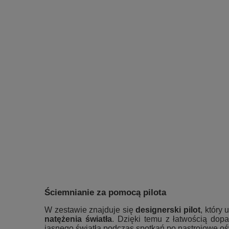
Ściemnianie za pomocą pilota
W zestawie znajduje się
designerski pilot
, który
natężenia światła
. Dzięki temu z łatwością dopa
jasnego światła podczas spotkań po nastrojowe oś