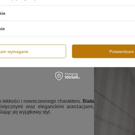
kie
kie
dzam wymagane
Potwierdzam 
 lekkości i nowoczesnego charakteru.
Biała
stycznymi oraz eleganckimi aranżacjami,
lając jej wyjątkowy styl.