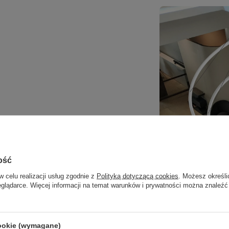
rwę światła 3000K
, tworząc przytulną i
rz, w których liczy się komfort i relaks –
ich restauracjach czy kawiarniach.
ość
w celu realizacji usług zgodnie z
Polityką dotyczącą cookies
. Możesz określi
eglądarce. Więcej informacji na temat warunków i prywatności można znaleźć
cookie (wymagane)