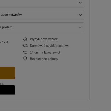
a 3000 kelwinów
e pilotem
Wysyłka
we wtorek
o
/
szt.
Darmowa i szybka dostawa
14
dni na łatwy zwrot
Bezpieczne zakupy
ez: