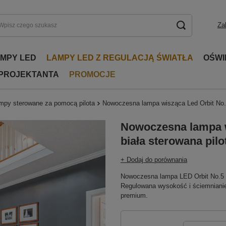
Za
AMPY LED
LAMPY LED Z REGULACJĄ ŚWIATŁA
OŚWI
 PROJEKTANTA
PROMOCJE
mpy sterowane za pomocą pilota
Nowoczesna lampa wisząca Led Orbit No.
Nowoczesna lampa w
biała sterowana pil
+ Dodaj do porównania
Nowoczesna lampa LED Orbit No.5 b
Regulowana wysokość i ściemnianie pi
premium.