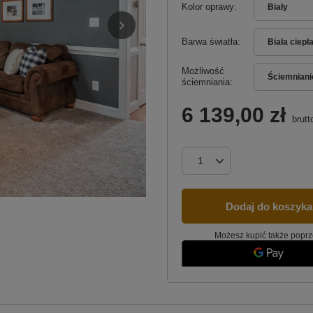
Kolor oprawy
Biały
Barwa światła
Biała ciepł
Możliwość
Ściemniani
ściemniania
6 139,00 zł
brutt
Dodaj do koszyka
Możesz kupić także poprz