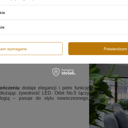
kie
kie
dzam wymagane
Potwierdzam 
ończeniu
dodaje elegancji i pełni funkcję
ydłużając żywotność LED. Orbit No.5 łączy
logią – pasuje do stylu nowoczesnego,