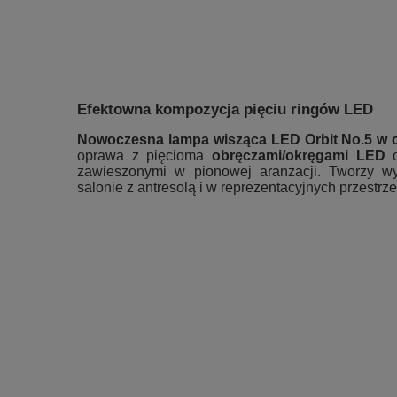
Efektowna kompozycja pięciu ringów LED
Nowoczesna lampa wisząca LED Orbit No.5 w 
oprawa z pięcioma
obręczami/okręgami LED
o
zawieszonymi w pionowej aranżacji. Tworzy wy
salonie z antresolą i w reprezentacyjnych przestr