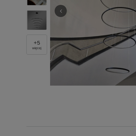
+
5
więcej