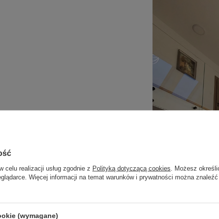
tło 4000K
, które dobrze odwzorowuje kolory
 między przytulnością a funkcjonalnością –
ość
w celu realizacji usług zgodnie z
Polityką dotyczącą cookies
. Możesz określi
eglądarce. Więcej informacji na temat warunków i prywatności można znaleźć
cookie (wymagane)