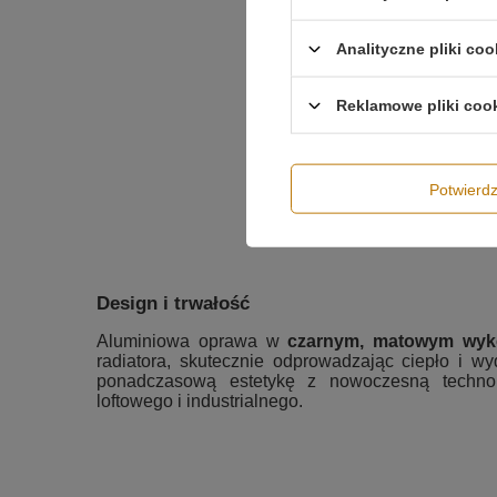
Analityczne pliki coo
Reklamowe pliki coo
Potwier
Design i trwałość
Aluminiowa oprawa w
czarnym, matowym wyk
radiatora, skutecznie odprowadzając ciepło i w
ponadczasową estetykę z nowoczesną techno
loftowego i industrialnego.