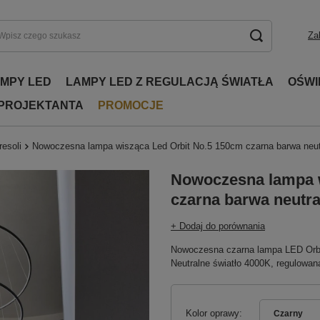
Za
AMPY LED
LAMPY LED Z REGULACJĄ ŚWIATŁA
OŚWI
 PROJEKTANTA
PROMOCJE
resoli
Nowoczesna lampa wisząca Led Orbit No.5 150cm czarna barwa neu
Nowoczesna lampa w
czarna barwa neutr
+ Dodaj do porównania
Nowoczesna czarna lampa LED Orbit
Neutralne światło 4000K, regulowana
Kolor oprawy
Czarny