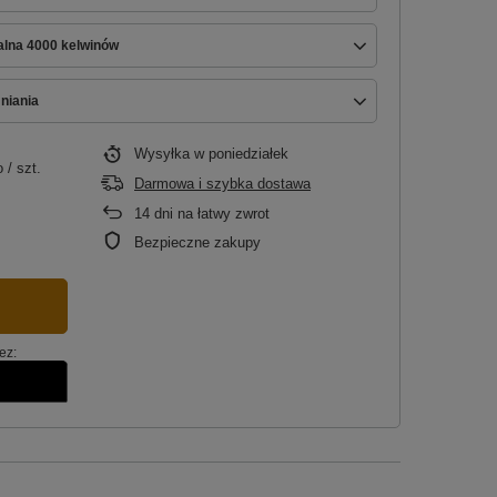
ralna 4000 kelwinów
niania
Wysyłka
w poniedziałek
o
/
szt.
Darmowa i szybka dostawa
14
dni na łatwy zwrot
Bezpieczne zakupy
ez: