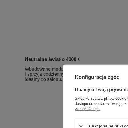
Neutralne światło 4000K
Wbudowane moduły LED emitują
neutralne świa
i sprzyja codziennym aktywnościom. To kompromis
Konfiguracja zgód
idealny do salonu, jadalni i biura.
Dbamy o Twoją prywatn
Sklep korzysta z plików cookie 
dostępu do cookie w Twojej prz
warunki Google
.
Funkcjonalne pliki 