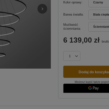
Kolor oprawy
Czarny
Barwa światła
Biała ciepł
Możliwość
Ściemniani
ściemniania
6 139,00 zł
brutt
Dodaj do koszyka
Możesz kupić także poprz