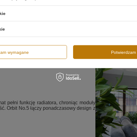
kie
kie
dzam wymagane
Potwierdzam 
t pełni funkcję radiatora, chroniąc moduły
ść. Orbit No.5 łączy ponadczasowy design z