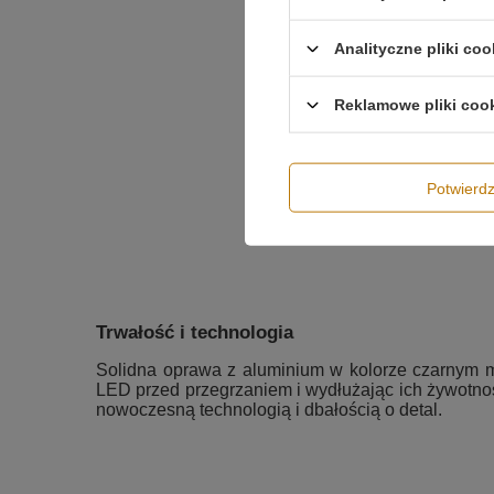
Analityczne pliki coo
Reklamowe pliki coo
Potwier
Trwałość i technologia
Solidna oprawa z aluminium w kolorze czarnym ma
LED przed przegrzaniem i wydłużając ich żywotno
nowoczesną technologią i dbałością o detal.