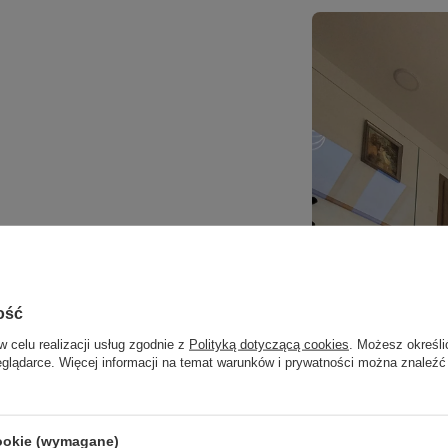
o 3000K
, które tworzy przytulną atmosferę i
 wybór do wieczornego relaksu, spotkań w
.
ość
w celu realizacji usług zgodnie z
Polityką dotyczącą cookies
. Możesz określi
eglądarce. Więcej informacji na temat warunków i prywatności można znaleźć
cookie (wymagane)