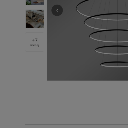
+
7
więcej