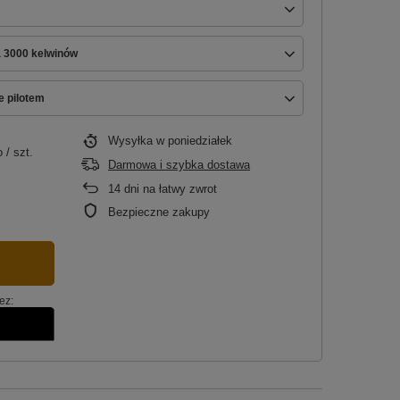
a 3000 kelwinów
e pilotem
Wysyłka
w poniedziałek
o
/
szt.
Darmowa i szybka dostawa
14
dni na łatwy zwrot
Bezpieczne zakupy
ez: