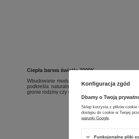
Ciepła barwa światła 3000K
Wbudowane moduły LED emitują
ciepłe światł
Konfiguracja zgód
podkreśla naturalne kolory wnętrza. To idealny
gronie rodziny czy nastrojowych aranżacji w jadalni
Dbamy o Twoją prywatn
Sklep korzysta z plików cookie 
dostępu do cookie w Twojej prz
warunki Google
.
Funkcjonalne pliki 