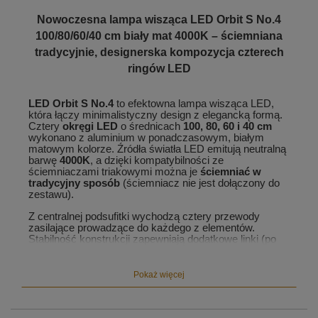
Nowoczesna lampa wisząca LED Orbit S No.4
100/80/60/40 cm biały mat 4000K – ściemniana
tradycyjnie, designerska kompozycja czterech
ringów LED
LED Orbit S No.4
to efektowna lampa wisząca LED,
która łączy minimalistyczny design z elegancką formą.
Cztery
okręgi LED
o średnicach
100, 80, 60 i 40 cm
wykonano z aluminium w ponadczasowym, białym
matowym kolorze. Źródła światła LED emitują neutralną
barwę
4000K
, a dzięki kompatybilności ze
ściemniaczami triakowymi można je
ściemniać w
tradycyjny sposób
(ściemniacz nie jest dołączony do
zestawu).
Z centralnej podsufitki wychodzą cztery przewody
zasilające prowadzące do każdego z elementów.
Stabilność konstrukcji zapewniają dodatkowe linki (po
dwie na każdą
obręcz LED
), które nadają lampie
lekkości i podkreślają nowoczesny charakter.
Wysokość zawieszenia i rozmieszczenie
ringów LED
Pokaż więcej
można swobodnie regulować, tworząc indywidualną
aranżację świetlną.