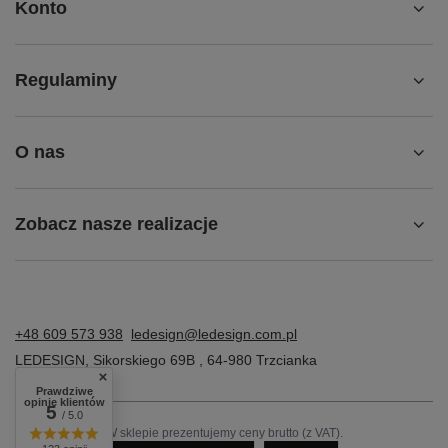
Konto
Regulaminy
O nas
Zobacz nasze realizacje
+48 609 573 938
ledesign@ledesign.com.pl
LEDESIGN
,
Sikorskiego 69B
,
64-980
Trzcianka
Prawdziwe
opinie klientów
5
/ 5.0
W sklepie prezentujemy ceny brutto (z VAT).