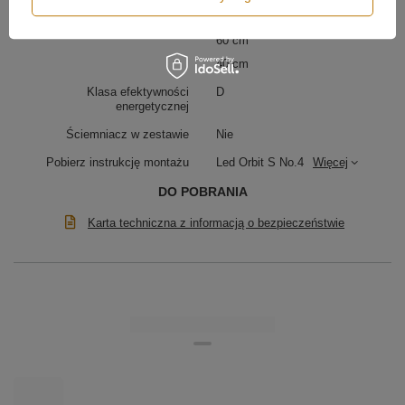
80 cm
60 cm
40 cm
Klasa efektywności
D
energetycznej
Ściemniacz w zestawie
Nie
Pobierz instrukcję montażu
Led Orbit S No.4
Więcej
DO POBRANIA
Karta techniczna z informacją o bezpieczeństwie