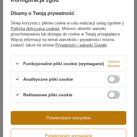
Konfiguracja zgód
Dbamy o Twoją prywatność
Sklep korzysta z plików cookie w celu realizacji usług zgodnie z
Polityką dotyczącą cookies
. Możesz określić warunki
przechowywania lub dostępu do cookie w Twojej przeglądarce.
Więcej informacji na temat warunków i prywatności można
znaleźć także na stronie
Prywatność i warunki Google
.
Zawsze
Funkcjonalne pliki cookie (wymagane)
aktywne
Analityczne pliki cookie
Możliwość ściemniania
Ściemnianie tradycyjne
(ściemniacz ścienny)
Reklamowe pliki cookie
Napięcie wejściowe
230V
Moc lampy
108W
Strumień świetlny
9400 lm
Potwierdzam wszystkie
Klasa szczelności
IP20
Średnica profilu
100 cm
Potwierdzam wymagane