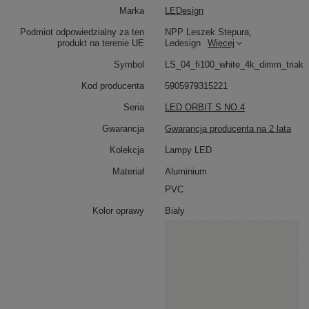
Marka
LEDesign
Dzięki czterem obręczom o różnych średnicach
Orbit S
Podmiot odpowiedzialny za ten
NPP Leszek Stepura,
No.4
świetnie sprawdza się w dużych, wysokich
produkt na terenie UE
Ledesign
Więcej
przestrzeniach – nad stołem w jadalni, w salonach z
antresolą czy w prestiżowych strefach komercyjnych.
Symbol
LS_04_fi100_white_4k_dimm_triak
Wielopoziomowa kompozycja okręgów nadaje wnętrzu
nowoczesny charakter i sprawia, że lampa staje się
Kod producenta
5905979315221
centralnym punktem aranżacji.
Seria
LED ORBIT S NO.4
To propozycja dla osób ceniących oświetlenie, które
łączy funkcjonalność, estetykę i możliwość regulacji
Gwarancja
Gwarancja producenta na 2 lata
natężenia światła.
Kolekcja
Lampy LED
Materiał
Aluminium
PVC
Kolor oprawy
Biały