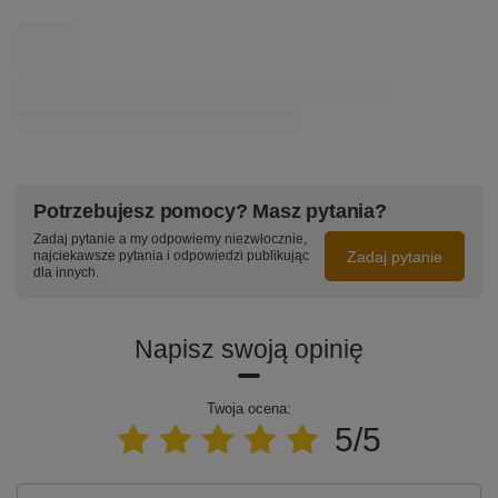
barwa neutralna 4K LEDesign
2 439,00 zł
/
szt.
PROMOCJA
Lampa wisząca Led Geometrik 40 cm 4k czarna ściemnialna
triak LEDesign
1 151,00 zł
/
szt.
Najniższa cena z 30 dni przed obniżką:
1 279,00 zł
-10%
Cena regularna:
1 279,00 zł
-10%
Nowoczesna lampa wisząca Led Orbit No.4 120cm biała smart
barwa neutralna 4K LEDesign
3 999,00 zł
/
szt.
Potrzebujesz pomocy? Masz pytania?
Zadaj pytanie a my odpowiemy niezwłocznie,
Zadaj pytanie
najciekawsze pytania i odpowiedzi publikując
dla innych.
Napisz swoją opinię