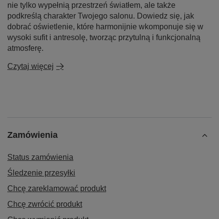
antresolą i wysokich pomieszczeń?
Wybór odpowiedniego oświetlenia do salonu z antresolą
i wysokich pomieszczeń to kluczowy element aranżacji
wnętrza. W artykule przedstawiamy nasze sprawdzone
rozwiązania dotyczące lamp wiszących i żyrandoli, które
nie tylko wypełnią przestrzeń światłem, ale także
podkreślą charakter Twojego salonu. Dowiedz się, jak
dobrać oświetlenie, które harmonijnie wkomponuje się w
wysoki sufit i antresolę, tworząc przytulną i funkcjonalną
atmosferę.
Czytaj więcej
Zamówienia
Status zamówienia