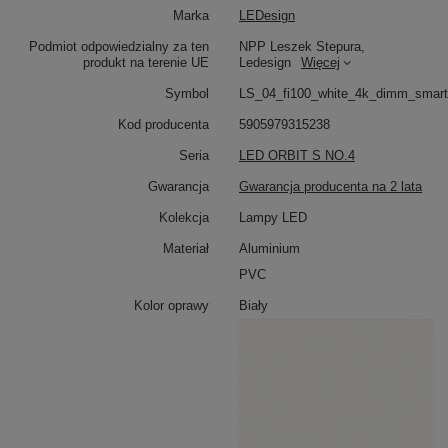
stabilność i lekkość całej kompozycji. Wysokość
Marka
LEDesign
zawieszenia oraz rozmieszczenie
ringów LED
można
Podmiot odpowiedzialny za ten
NPP Leszek Stepura,
dowolnie regulować, tworząc unikalną aranżację
produkt na terenie UE
Ledesign
Więcej
świetlną.
Symbol
LS_04_fi100_white_4k_dimm_smart
Orbit S No.4 Tuya
doskonale sprawdzi się w
przestronnych wnętrzach – nad dużym stołem w jadalni,
Kod producenta
5905979315238
w salonach z antresolą czy w prestiżowych wnętrzach
komercyjnych. To oświetlenie, które łączy efektowną
Seria
LED ORBIT S NO.4
formę z nowoczesną technologią.
Gwarancja
Gwarancja producenta na 2 lata
Kolekcja
Lampy LED
Materiał
Aluminium
PVC
Kolor oprawy
Biały