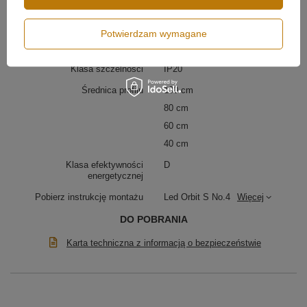
Napięcie wejściowe
230V
Moc lampy
108W
Potwierdzam wymagane
Strumień świetlny
9400 lm
Klasa szczelności
IP20
Średnica profilu
100 cm
80 cm
60 cm
40 cm
Klasa efektywności
D
energetycznej
Pobierz instrukcję montażu
Led Orbit S No.4
Więcej
DO POBRANIA
Karta techniczna z informacją o bezpieczeństwie