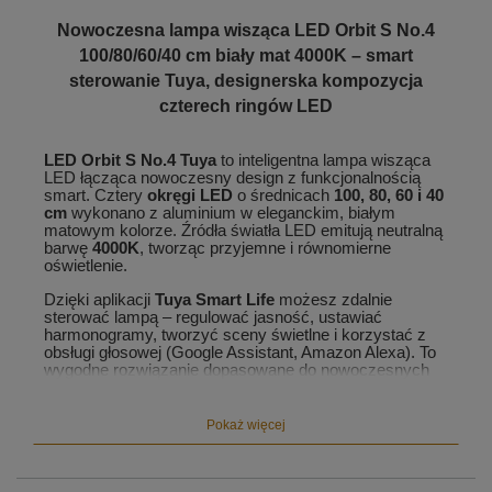
Nowoczesna lampa wisząca LED Orbit S No.4
100/80/60/40 cm biały mat 4000K – smart
sterowanie Tuya, designerska kompozycja
czterech ringów LED
LED Orbit S No.4 Tuya
to inteligentna lampa wisząca
LED łącząca nowoczesny design z funkcjonalnością
smart. Cztery
okręgi LED
o średnicach
100, 80, 60 i 40
cm
wykonano z aluminium w eleganckim, białym
matowym kolorze. Źródła światła LED emitują neutralną
barwę
4000K
, tworząc przyjemne i równomierne
oświetlenie.
Dzięki aplikacji
Tuya Smart Life
możesz zdalnie
sterować lampą – regulować jasność, ustawiać
harmonogramy, tworzyć sceny świetlne i korzystać z
obsługi głosowej (Google Assistant, Amazon Alexa). To
wygodne rozwiązanie dopasowane do nowoczesnych
wnętrz.
Pokaż więcej
Konstrukcja lampy oparta jest na czterech przewodach
zasilających wychodzących z podsufitki oraz linkach
(po dwie na każdą
obręcz LED
), które zapewniają