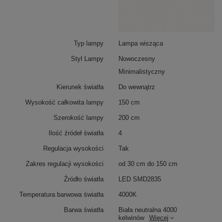
Typ lampy
Lampa wisząca
Styl Lampy
Nowoczesny
Minimalistyczny
Podsumowanie
Kierunek światła
Do wewnątrz
Inteligentna lampa LED Orbit S No.4 w kolorze
biały
Wysokość całkowita lampy
150 cm
mat
, cztery okręgi LED
100/80/60/40 cm
, neutralne
światło
4000K
. Sterowanie aplikacją
Tuya Smart Life
Szerokość lampy
200 cm
– regulacja jasności, sceny świetlne, harmonogramy,
Ilość źródeł światła
4
obsługa głosowa. Regulowana wysokość, stabilne
zawieszenie na przewodach i linkach. Idealna do
Regulacja wysokości
Tak
dużych salonów, jadalni oraz eleganckich wnętrz
komercyjnych.
Zakres regulacji wysokości
od 30 cm do 150 cm
Źródło światła
LED SMD2835
Temperatura barwowa światła
4000K
Barwa światła
Biała neutralna 4000
kelwinów
Więcej