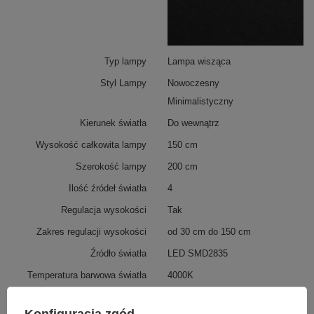
Wielopoziomowa kompozycja okręgów nadaje wnętrzu
nowoczesny charakter i sprawia, że lampa staje się
centralnym punktem aranżacji.
To propozycja dla osób ceniących oświetlenie, które
Typ lampy
Lampa wisząca
łączy funkcjonalność, estetykę i możliwość regulacji
natężenia światła.
Styl Lampy
Nowoczesny
Minimalistyczny
Kierunek światła
Do wewnątrz
Wysokość całkowita lampy
150 cm
Szerokość lampy
200 cm
Ilość źródeł światła
4
Regulacja wysokości
Tak
Zakres regulacji wysokości
od 30 cm do 150 cm
Źródło światła
LED SMD2835
Temperatura barwowa światła
4000K
Barwa światła
Biała neutralna 4000
kelwinów
Więcej