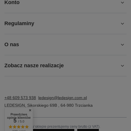
Konto
Regulaminy
O nas
Zobacz nasze realizacje
+48 609 573 938
ledesign@ledesign.com.pl
LEDESIGN
,
Sikorskiego 69B
,
64-980
Trzcianka
Prawdziwe
opinie klientów
5
/ 5.0
W sklepie prezentujemy ceny brutto (z VAT).