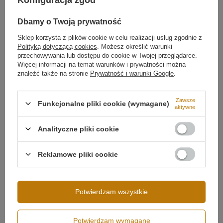
Konfiguracja zgód
Dbamy o Twoją prywatność
Sklep korzysta z plików cookie w celu realizacji usług zgodnie z
Polityką dotyczącą cookies
. Możesz określić warunki
przechowywania lub dostępu do cookie w Twojej przeglądarce.
Podsumowanie
Więcej informacji na temat warunków i prywatności można
znaleźć także na stronie
Prywatność i warunki Google
.
Lampa LED Orbit S No.4 w kolorze
czarnym
matowym
, cztery ringi
100/80/60/40 cm
, neutralne
światło
4000K
. Ściemniana tradycyjnie – kompatybilna
Zawsze
ze ściemniaczami triakowymi (
ściemniacz nie jest
Funkcjonalne pliki cookie (wymagane)
aktywne
dołączony do zestawu
). Aluminiowa oprawa,
regulowana wysokość i dowolne rozmieszczenie
Analityczne pliki cookie
ringów LED
. Idealna do salonów, jadalni i
Możliwość ściemniania
Ściemnianie tradycyjne
eleganckich wnętrz komercyjnych.
(ściemniacz ścienny)
Reklamowe pliki cookie
Napięcie wejściowe
230V
Moc lampy
108W
Strumień świetlny
9400 lm
Potwierdzam wszystkie
Klasa szczelności
IP20
Średnica profilu
100 cm
Potwierdzam wymagane